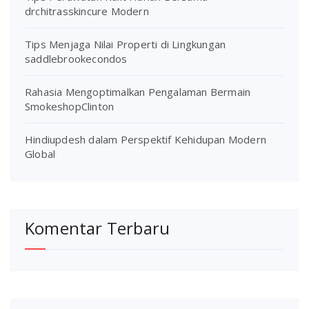
drchitrasskincure Modern
Tips Menjaga Nilai Properti di Lingkungan
saddlebrookecondos
Rahasia Mengoptimalkan Pengalaman Bermain
SmokeshopClinton
Hindiupdesh dalam Perspektif Kehidupan Modern
Global
Komentar Terbaru