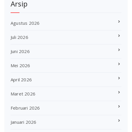
Arsip
Agustus 2026
Juli 2026
Juni 2026
Mei 2026
April 2026
Maret 2026
Februari 2026
Januari 2026