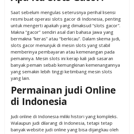
Saat sebelum mengulas seterusnya perihal lisensi
resmi buat operasi slots gacor di Indonesia, penting
untuk mengerti apakah yang dimaksud “slots gacor”.
Makna “gacor” sendiri asal dari bahasa Jawa yang
bermakna “keras” atau “berkicau”. Dalam skema judi,
slots gacor menunjuk di mesin slots yang stabil
memberinya pembayaran atau kemenangan pada
pemainnya. Mesin slots ini kerap kali jadi sasaran
banyak pemain sebab kemungkinan kemenangannya
yang semakin lebih tinggi ketimbang mesin slots
yang lain.
Permainan judi Online
di Indonesia
Judi online di Indonesia miliki histori yang kompleks.
Walaupun judi dilarang di Indonesia, tetapi tetap
banyak website judi online yang bisa dijangkau oleh