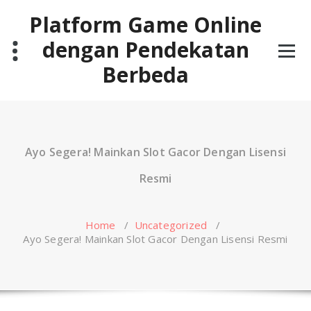
Skip
Platform Game Online
to
content
dengan Pendekatan
Berbeda
Ayo Segera! Mainkan Slot Gacor Dengan Lisensi
Resmi
Home
/
Uncategorized
/
Ayo Segera! Mainkan Slot Gacor Dengan Lisensi Resmi