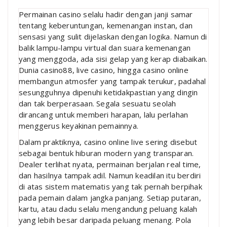
Permainan casino selalu hadir dengan janji samar
tentang keberuntungan, kemenangan instan, dan
sensasi yang sulit dijelaskan dengan logika. Namun di
balik lampu-lampu virtual dan suara kemenangan
yang menggoda, ada sisi gelap yang kerap diabaikan.
Dunia casino88, live casino, hingga casino online
membangun atmosfer yang tampak terukur, padahal
sesungguhnya dipenuhi ketidakpastian yang dingin
dan tak berperasaan. Segala sesuatu seolah
dirancang untuk memberi harapan, lalu perlahan
menggerus keyakinan pemainnya.
Dalam praktiknya, casino online live sering disebut
sebagai bentuk hiburan modern yang transparan.
Dealer terlihat nyata, permainan berjalan real time,
dan hasilnya tampak adil. Namun keadilan itu berdiri
di atas sistem matematis yang tak pernah berpihak
pada pemain dalam jangka panjang. Setiap putaran,
kartu, atau dadu selalu mengandung peluang kalah
yang lebih besar daripada peluang menang. Pola