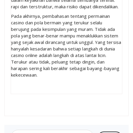
dalam keyakinan bahwa selama semuanya terlihat
rapi dan terstruktur, maka risiko dapat dikendalikan.
Pada akhirnya, pembahasan tentang permainan
casino dan pola bermain yang terukur selalu
berujung pada kesimpulan yang muram. Tidak ada
pola yang benar-benar mampu menaklukkan sistem
yang sejak awal dirancang untuk unggul. Yang tersisa
hanyalah kesadaran bahwa setiap langkah di dunia
casino online adalah langkah di atas lantai licin.
Terukur atau tidak, peluang tetap dingin, dan
harapan sering kali berakhir sebagai bayang-bayang
kekecewaan.
Cari