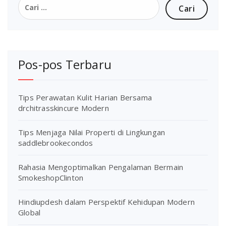
untuk:
Pos-pos Terbaru
Tips Perawatan Kulit Harian Bersama
drchitrasskincure Modern
Tips Menjaga Nilai Properti di Lingkungan
saddlebrookecondos
Rahasia Mengoptimalkan Pengalaman Bermain
SmokeshopClinton
Hindiupdesh dalam Perspektif Kehidupan Modern
Global