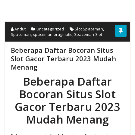
Andut
Uncategorized
Slot Spaceman
,
Spaceman
,
spaceman pragmatic
,
Spaceman Slot
Beberapa Daftar Bocoran Situs
Slot Gacor Terbaru 2023 Mudah
Menang
Beberapa Daftar
Bocoran Situs Slot
Gacor Terbaru 2023
Mudah Menang