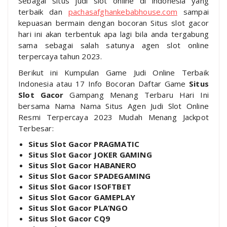
Sebagai situs judi slot online di indonesia yang
terbaik dan
pachasafghankebabhouse.com
sampai
kepuasan bermain dengan bocoran Situs slot gacor
hari ini akan terbentuk apa lagi bila anda tergabung
sama sebagai salah satunya agen slot online
terpercaya tahun 2023.
Berikut ini Kumpulan Game Judi Online Terbaik
Indonesia atau 17 Info Bocoran Daftar Game
Situs
Slot Gacor
Gampang Menang Terbaru Hari Ini
bersama Nama Nama Situs Agen Judi Slot Online
Resmi Terpercaya 2023 Mudah Menang Jackpot
Terbesar:
Situs Slot Gacor PRAGMATIC
Situs Slot Gacor JOKER GAMING
Situs Slot Gacor HABANERO
Situs Slot Gacor SPADEGAMING
Situs Slot Gacor ISOFTBET
Situs Slot Gacor GAMEPLAY
Situs Slot Gacor PLA’NGO
Situs Slot Gacor CQ9