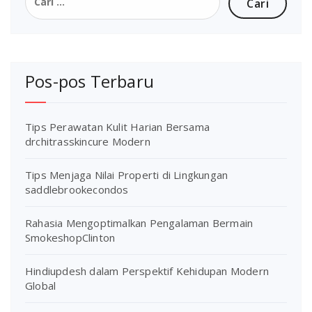
untuk:
Pos-pos Terbaru
Tips Perawatan Kulit Harian Bersama
drchitrasskincure Modern
Tips Menjaga Nilai Properti di Lingkungan
saddlebrookecondos
Rahasia Mengoptimalkan Pengalaman Bermain
SmokeshopClinton
Hindiupdesh dalam Perspektif Kehidupan Modern
Global