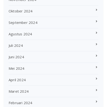
Oktober 2024
September 2024
Agustus 2024
Juli 2024
Juni 2024
Mei 2024
April 2024
Maret 2024
Februari 2024