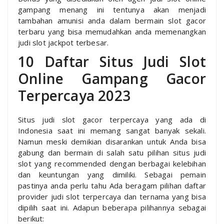
gampang menang ini tentunya akan menjadi
tambahan amunisi anda dalam bermain slot gacor
terbaru yang bisa memudahkan anda memenangkan
judi slot jackpot terbesar.
10 Daftar Situs Judi Slot
Online Gampang Gacor
Terpercaya 2023
Situs judi slot gacor terpercaya yang ada di
Indonesia saat ini memang sangat banyak sekali.
Namun meski demikian disarankan untuk Anda bisa
gabung dan bermain di salah satu pilihan situs judi
slot yang recommended dengan berbagai kelebihan
dan keuntungan yang dimiliki. Sebagai pemain
pastinya anda perlu tahu Ada beragam pilihan daftar
provider judi slot terpercaya dan ternama yang bisa
dipilih saat ini. Adapun beberapa pilihannya sebagai
berikut: