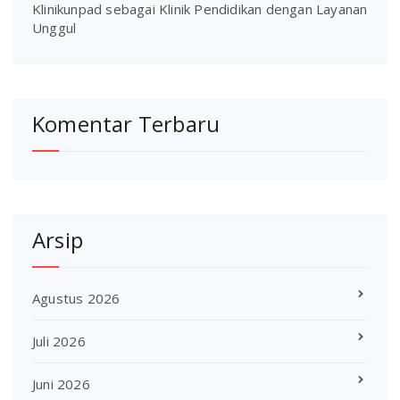
Klinikunpad sebagai Klinik Pendidikan dengan Layanan
Unggul
Komentar Terbaru
Arsip
Agustus 2026
Juli 2026
Juni 2026