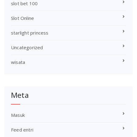
slot bet 100
Slot Online
starlight princess
Uncategorized
wisata
Meta
Masuk
Feed entri