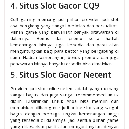
4. Situs Slot Gacor CQ9
Cq9 gaming memang jadi pilihan provider judi slot
asal hongkong yang sangat berkelas dan berkualitas.
Pilihan game yang bervariatif banyak ditawarkan di
dalamnya. Bonus dan promo serta hadiah
kemenangan lainnya juga tersedia dan pasti akan
menguntungkan bagi para bettor yang bergabung di
sana. Hadiah kemenangan, bonus promosi dan juga
penawaran lainnya banyak tersedia bisa dimainkan.
5. Situs Slot Gacor Netent
Provider judi slot online netent adalah yang memang
sangat bagus dan juga sangat recommended untuk
dipilih. Disarankan untuk Anda bisa memilih dan
memainkan pilihan game judi online slot yang sangat
bagus dengan berbagai tingkat kemenangan tinggi
yang tersedia di dalamnya. Jadi semua pilihan game
yang ditawarkan pasti akan menguntungkan dengan