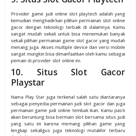
Provider game judi online slot playtech adalah yang
kemudian menghadirkan pilihan permainan slot online
gacor dengan teknologi terbaik di dalamnya. Kamu
sangat mudah sekali untuk bisa menemukan banyak
sekali pilihan permainan game slot gacor yang mudah
menang juga. Akses multiple device dan versi mobile
sangat mungkin bisa dimanfaatkan oleh kamu sebagai
pemain di provider slot online ini.
10. Situs Slot Gacor
Playstar
Nama Play Star juga terkenal salah satu diantaranya
sebagai penyedia permainan judi slot gacor dan juga
permainan game judi online tembak ikan. Kamu pasti
akan beruntung bisa bermain slot bersama situs judi
yang satu ini karena memang pilihan game yang
lengkap sekaligus juga teknologi mutakhir terbaru