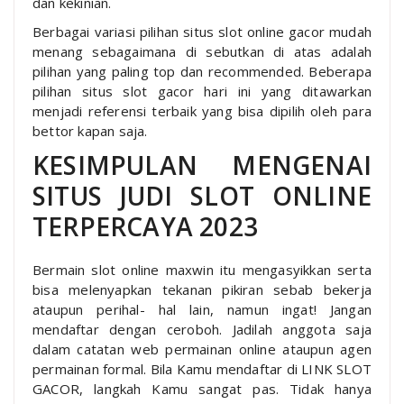
dan kekinian.
Berbagai variasi pilihan situs slot online gacor mudah
menang sebagaimana di sebutkan di atas adalah
pilihan yang paling top dan recommended. Beberapa
pilihan situs slot gacor hari ini yang ditawarkan
menjadi referensi terbaik yang bisa dipilih oleh para
bettor kapan saja.
KESIMPULAN MENGENAI
SITUS JUDI SLOT ONLINE
TERPERCAYA 2023
Bermain slot online maxwin itu mengasyikkan serta
bisa melenyapkan tekanan pikiran sebab bekerja
ataupun perihal- hal lain, namun ingat! Jangan
mendaftar dengan ceroboh. Jadilah anggota saja
dalam catatan web permainan online ataupun agen
permainan formal. Bila Kamu mendaftar di LINK SLOT
GACOR, langkah Kamu sangat pas. Tidak hanya