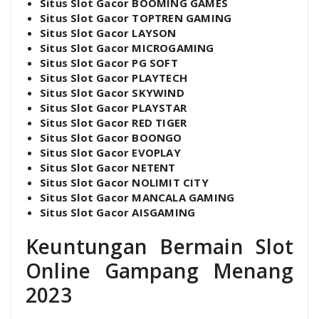
Situs Slot Gacor BOOMING GAMES
Situs Slot Gacor TOPTREN GAMING
Situs Slot Gacor LAYSON
Situs Slot Gacor MICROGAMING
Situs Slot Gacor PG SOFT
Situs Slot Gacor PLAYTECH
Situs Slot Gacor SKYWIND
Situs Slot Gacor PLAYSTAR
Situs Slot Gacor RED TIGER
Situs Slot Gacor BOONGO
Situs Slot Gacor EVOPLAY
Situs Slot Gacor NETENT
Situs Slot Gacor NOLIMIT CITY
Situs Slot Gacor MANCALA GAMING
Situs Slot Gacor AISGAMING
Keuntungan Bermain Slot
Online Gampang Menang
2023