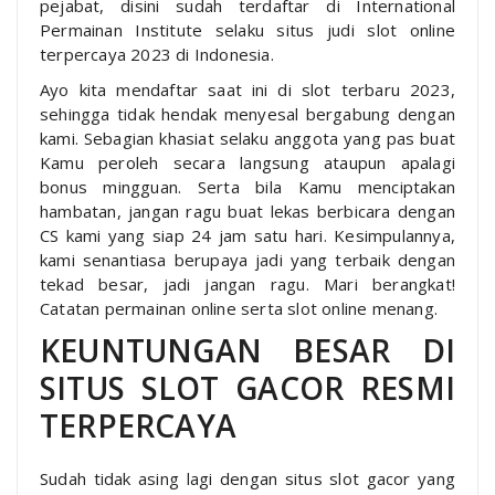
pejabat, disini sudah terdaftar di International
Permainan Institute selaku situs judi slot online
terpercaya 2023 di Indonesia.
Ayo kita mendaftar saat ini di slot terbaru 2023,
sehingga tidak hendak menyesal bergabung dengan
kami. Sebagian khasiat selaku anggota yang pas buat
Kamu peroleh secara langsung ataupun apalagi
bonus mingguan. Serta bila Kamu menciptakan
hambatan, jangan ragu buat lekas berbicara dengan
CS kami yang siap 24 jam satu hari. Kesimpulannya,
kami senantiasa berupaya jadi yang terbaik dengan
tekad besar, jadi jangan ragu. Mari berangkat!
Catatan permainan online serta slot online menang.
KEUNTUNGAN BESAR DI
SITUS SLOT GACOR RESMI
TERPERCAYA
Sudah tidak asing lagi dengan situs slot gacor yang