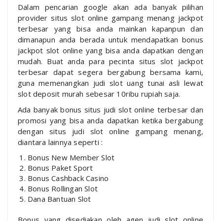
Dalam pencarian google akan ada banyak pilihan
provider situs slot online gampang menang jackpot
terbesar yang bisa anda mainkan kapanpun dan
dimanapun anda berada untuk mendapatkan bonus
jackpot slot online yang bisa anda dapatkan dengan
mudah. Buat anda para pecinta situs slot jackpot
terbesar dapat segera bergabung bersama kami,
guna memenangkan judi slot uang tunai asli lewat
slot deposit murah sebesar 10ribu rupiah saja.
Ada banyak bonus situs judi slot online terbesar dan
promosi yang bisa anda dapatkan ketika bergabung
dengan situs judi slot online gampang menang,
diantara lainnya seperti :
Bonus New Member Slot
Bonus Paket Sport
Bonus Cashback Casino
Bonus Rollingan Slot
Dana Bantuan Slot
Bonus yang disediakan oleh agen judi slot online