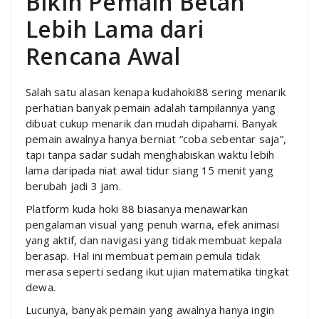
Bikin Pemain Betah
Lebih Lama dari
Rencana Awal
Salah satu alasan kenapa kudahoki88 sering menarik
perhatian banyak pemain adalah tampilannya yang
dibuat cukup menarik dan mudah dipahami. Banyak
pemain awalnya hanya berniat “coba sebentar saja”,
tapi tanpa sadar sudah menghabiskan waktu lebih
lama daripada niat awal tidur siang 15 menit yang
berubah jadi 3 jam.
Platform kuda hoki 88 biasanya menawarkan
pengalaman visual yang penuh warna, efek animasi
yang aktif, dan navigasi yang tidak membuat kepala
berasap. Hal ini membuat pemain pemula tidak
merasa seperti sedang ikut ujian matematika tingkat
dewa.
Lucunya, banyak pemain yang awalnya hanya ingin