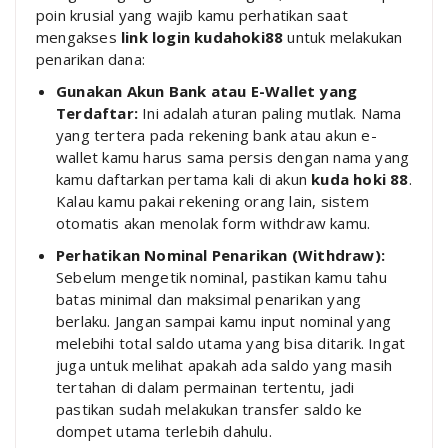
poin krusial yang wajib kamu perhatikan saat
mengakses
link login kudahoki88
untuk melakukan
penarikan dana:
Gunakan Akun Bank atau E-Wallet yang
Terdaftar:
Ini adalah aturan paling mutlak. Nama
yang tertera pada rekening bank atau akun e-
wallet kamu harus sama persis dengan nama yang
kamu daftarkan pertama kali di akun
kuda hoki 88
.
Kalau kamu pakai rekening orang lain, sistem
otomatis akan menolak form withdraw kamu.
Perhatikan Nominal Penarikan (Withdraw):
Sebelum mengetik nominal, pastikan kamu tahu
batas minimal dan maksimal penarikan yang
berlaku. Jangan sampai kamu input nominal yang
melebihi total saldo utama yang bisa ditarik. Ingat
juga untuk melihat apakah ada saldo yang masih
tertahan di dalam permainan tertentu, jadi
pastikan sudah melakukan transfer saldo ke
dompet utama terlebih dahulu.