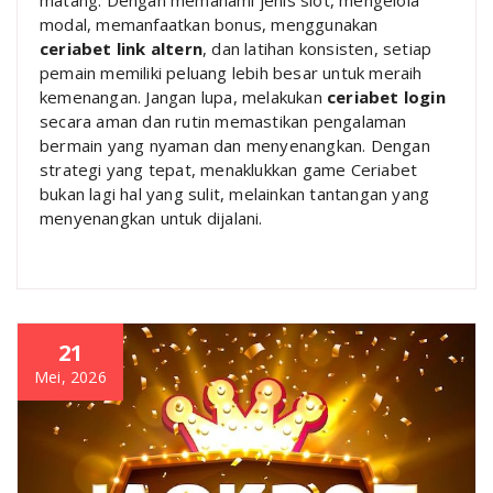
modal, memanfaatkan bonus, menggunakan
ceriabet link altern
, dan latihan konsisten, setiap
pemain memiliki peluang lebih besar untuk meraih
kemenangan. Jangan lupa, melakukan
ceriabet login
secara aman dan rutin memastikan pengalaman
bermain yang nyaman dan menyenangkan. Dengan
strategi yang tepat, menaklukkan game Ceriabet
bukan lagi hal yang sulit, melainkan tantangan yang
menyenangkan untuk dijalani.
21
Mei, 2026