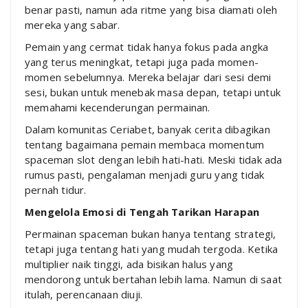
benar pasti, namun ada ritme yang bisa diamati oleh
mereka yang sabar.
Pemain yang cermat tidak hanya fokus pada angka
yang terus meningkat, tetapi juga pada momen-
momen sebelumnya. Mereka belajar dari sesi demi
sesi, bukan untuk menebak masa depan, tetapi untuk
memahami kecenderungan permainan.
Dalam komunitas Ceriabet, banyak cerita dibagikan
tentang bagaimana pemain membaca momentum
spaceman slot dengan lebih hati-hati. Meski tidak ada
rumus pasti, pengalaman menjadi guru yang tidak
pernah tidur.
Mengelola Emosi di Tengah Tarikan Harapan
Permainan spaceman bukan hanya tentang strategi,
tetapi juga tentang hati yang mudah tergoda. Ketika
multiplier naik tinggi, ada bisikan halus yang
mendorong untuk bertahan lebih lama. Namun di saat
itulah, perencanaan diuji.