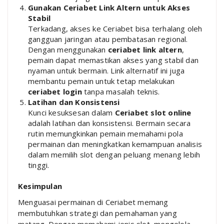
Gunakan Ceriabet Link Altern untuk Akses
Stabil
Terkadang, akses ke Ceriabet bisa terhalang oleh
gangguan jaringan atau pembatasan regional.
Dengan menggunakan
ceriabet link altern
,
pemain dapat memastikan akses yang stabil dan
nyaman untuk bermain. Link alternatif ini juga
membantu pemain untuk tetap melakukan
ceriabet login
tanpa masalah teknis.
Latihan dan Konsistensi
Kunci kesuksesan dalam
Ceriabet slot online
adalah latihan dan konsistensi. Bermain secara
rutin memungkinkan pemain memahami pola
permainan dan meningkatkan kemampuan analisis
dalam memilih slot dengan peluang menang lebih
tinggi.
Kesimpulan
Menguasai permainan di Ceriabet memang
membutuhkan strategi dan pemahaman yang
matang. Dengan memahami jenis slot, mengelola