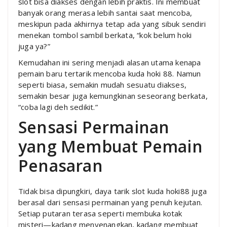
slot bisa diakses dengan lebih praktis. Ini membuat
banyak orang merasa lebih santai saat mencoba,
meskipun pada akhirnya tetap ada yang sibuk sendiri
menekan tombol sambil berkata, “kok belum hoki
juga ya?”
Kemudahan ini sering menjadi alasan utama kenapa
pemain baru tertarik mencoba kuda hoki 88. Namun
seperti biasa, semakin mudah sesuatu diakses,
semakin besar juga kemungkinan seseorang berkata,
“coba lagi deh sedikit.”
Sensasi Permainan
yang Membuat Pemain
Penasaran
Tidak bisa dipungkiri, daya tarik slot kuda hoki88 juga
berasal dari sensasi permainan yang penuh kejutan.
Setiap putaran terasa seperti membuka kotak
misteri—kadang menyenangkan, kadang membuat