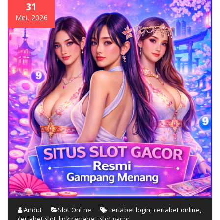
31
Mei, 2026
Andut
Slot Online
ceriabet login
,
ceriabet online
,
ceriabet slot
,
link ceriabet
,
slot gacor