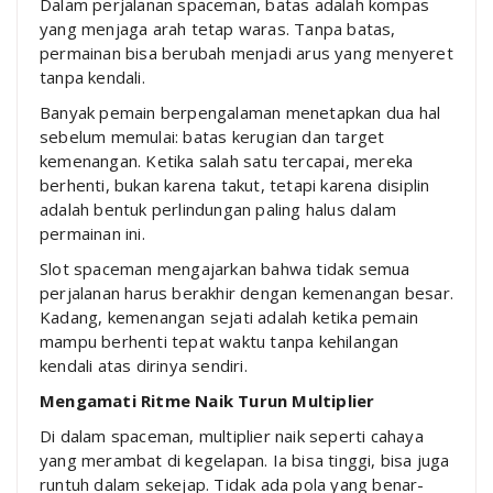
Dalam perjalanan spaceman, batas adalah kompas
yang menjaga arah tetap waras. Tanpa batas,
permainan bisa berubah menjadi arus yang menyeret
tanpa kendali.
Banyak pemain berpengalaman menetapkan dua hal
sebelum memulai: batas kerugian dan target
kemenangan. Ketika salah satu tercapai, mereka
berhenti, bukan karena takut, tetapi karena disiplin
adalah bentuk perlindungan paling halus dalam
permainan ini.
Slot spaceman mengajarkan bahwa tidak semua
perjalanan harus berakhir dengan kemenangan besar.
Kadang, kemenangan sejati adalah ketika pemain
mampu berhenti tepat waktu tanpa kehilangan
kendali atas dirinya sendiri.
Mengamati Ritme Naik Turun Multiplier
Di dalam spaceman, multiplier naik seperti cahaya
yang merambat di kegelapan. Ia bisa tinggi, bisa juga
runtuh dalam sekejap. Tidak ada pola yang benar-