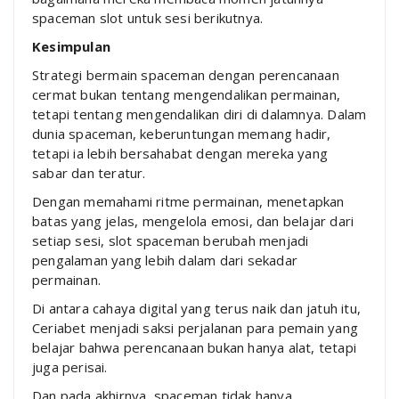
spaceman slot untuk sesi berikutnya.
Kesimpulan
Strategi bermain spaceman dengan perencanaan
cermat bukan tentang mengendalikan permainan,
tetapi tentang mengendalikan diri di dalamnya. Dalam
dunia spaceman, keberuntungan memang hadir,
tetapi ia lebih bersahabat dengan mereka yang
sabar dan teratur.
Dengan memahami ritme permainan, menetapkan
batas yang jelas, mengelola emosi, dan belajar dari
setiap sesi, slot spaceman berubah menjadi
pengalaman yang lebih dalam dari sekadar
permainan.
Di antara cahaya digital yang terus naik dan jatuh itu,
Ceriabet menjadi saksi perjalanan para pemain yang
belajar bahwa perencanaan bukan hanya alat, tetapi
juga perisai.
Dan pada akhirnya, spaceman tidak hanya