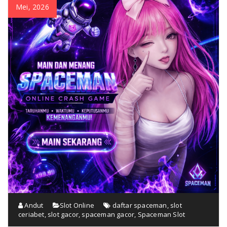
Mei, 2026
Andut
Slot Online
daftar spaceman
,
slot
ceriabet
,
slot gacor
,
spaceman gacor
,
Spaceman Slot