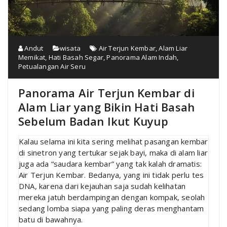
Andut
wisata
Air Terjun Kembar
,
Alam Liar
Memikat
,
Hati Basah Segar
,
Panorama Alam Indah
,
Petualangan Air Seru
Panorama Air Terjun Kembar di
Alam Liar yang Bikin Hati Basah
Sebelum Badan Ikut Kuyup
Kalau selama ini kita sering melihat pasangan kembar
di sinetron yang tertukar sejak bayi, maka di alam liar
juga ada “saudara kembar” yang tak kalah dramatis:
Air Terjun Kembar. Bedanya, yang ini tidak perlu tes
DNA, karena dari kejauhan saja sudah kelihatan
mereka jatuh berdampingan dengan kompak, seolah
sedang lomba siapa yang paling deras menghantam
batu di bawahnya.