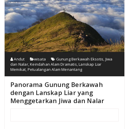
Andut
wisata
Gunung Berkawah Eksotis
,
Jiwa
dan Nalar
,
Keindahan Alam Dramatis
,
Lanskap Liar
Memikat
,
Petualangan Alam Menantang
Panorama Gunung Berkawah
dengan Lanskap Liar yang
Menggetarkan Jiwa dan Nalar