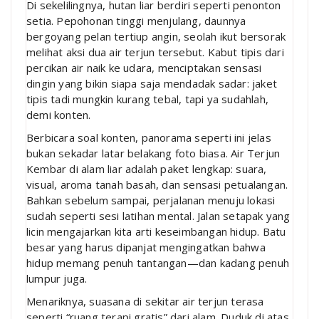
Di sekelilingnya, hutan liar berdiri seperti penonton
setia. Pepohonan tinggi menjulang, daunnya
bergoyang pelan tertiup angin, seolah ikut bersorak
melihat aksi dua air terjun tersebut. Kabut tipis dari
percikan air naik ke udara, menciptakan sensasi
dingin yang bikin siapa saja mendadak sadar: jaket
tipis tadi mungkin kurang tebal, tapi ya sudahlah,
demi konten.
Berbicara soal konten, panorama seperti ini jelas
bukan sekadar latar belakang foto biasa. Air Terjun
Kembar di alam liar adalah paket lengkap: suara,
visual, aroma tanah basah, dan sensasi petualangan.
Bahkan sebelum sampai, perjalanan menuju lokasi
sudah seperti sesi latihan mental. Jalan setapak yang
licin mengajarkan kita arti keseimbangan hidup. Batu
besar yang harus dipanjat mengingatkan bahwa
hidup memang penuh tantangan—dan kadang penuh
lumpur juga.
Menariknya, suasana di sekitar air terjun terasa
seperti “ruang terapi gratis” dari alam. Duduk di atas