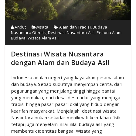
Andut
wisata
Alam dan Tradisi
,
Budaya
Nusantara Otentik
,
Destinasi Nusantara Asli
,
Pesona Alam
Budaya
,
Wisata Alam Asli
Destinasi Wisata Nusantara
dengan Alam dan Budaya Asli
Indonesia adalah negeri yang kaya akan pesona alam
dan budaya. Setiap sudutnya menyimpan cerita, dari
pegunungan yang menjulang tinggi hingga pantai
yang memukau, dari desa-desa adat yang menjaga
tradisi hingga pasar-pasar lokal yang hidup dengan
kearifan masyarakat. Menjelajahi destinasi wisata
Nusantara bukan sekadar menikmati keindahan fisik,
tetapi juga menyelami nilai-nilai budaya asli yang
membentuk identitas bangsa. Wisata yang