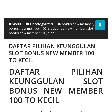
Andut
Uncategorized
bonus new member
,
bonus new member 100
,
slot bonus new member
,
slot
bonus new member 100
,
slot88
DAFTAR PILIHAN KEUNGGULAN
SLOT BONUS NEW MEMBER 100
TO KECIL
DAFTAR PILIHAN
KEUNGGULAN SLOT
BONUS NEW MEMBER
100 TO KECIL