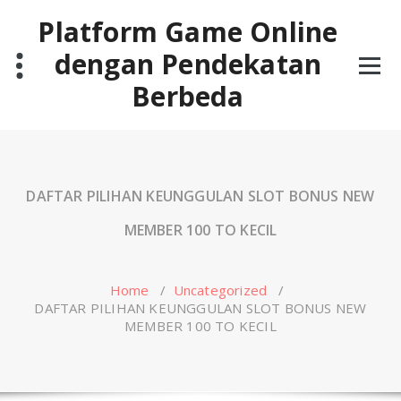
Skip
Platform Game Online
to
content
dengan Pendekatan
Berbeda
DAFTAR PILIHAN KEUNGGULAN SLOT BONUS NEW
MEMBER 100 TO KECIL
Home
/
Uncategorized
/
DAFTAR PILIHAN KEUNGGULAN SLOT BONUS NEW
MEMBER 100 TO KECIL