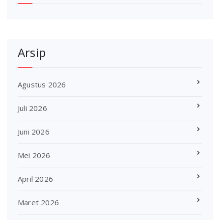
Arsip
Agustus 2026
Juli 2026
Juni 2026
Mei 2026
April 2026
Maret 2026