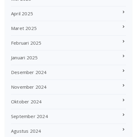
April 2025
Maret 2025
Februari 2025
Januari 2025
Desember 2024
November 2024
Oktober 2024
September 2024
Agustus 2024