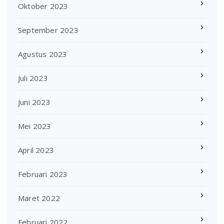
Oktober 2023
September 2023
Agustus 2023
Juli 2023
Juni 2023
Mei 2023
April 2023
Februari 2023
Maret 2022
Februari 2022