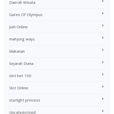
Daerah Wisata
Gates Of Olympus
Judi Online
mahjong ways
Makanan
Sejarah Dunia
slot bet 100
Slot Online
starlight princess
Uncategorized