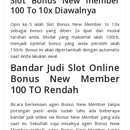
Slot Bonus New member
100 To 10x Diawalnya
Opsi ke-5 ialah Slot Bonus New Member to 10x
sebagai bonus yang diberi 2x lipat dari modal
taruhan anda. Modal yang maksimal ialah 100rb,
menjadi optimal bonus yang anda peroleh ialah
150rb. Bonus ini akan dipertambah dengan automatis
saat Anda lakukan awal.
Bandar Judi Slot Online
Bonus New Member
100 TO Rendah
Bicara berkenaan agen Bonus New Member tanpa
potongan pasti anda sudah tahu ada beberapa
bandar judi online via Bonus New Member yang ada
saat ini. Sebutlah saja misalnya agen Bonus New
Member terbaik, agen Bonus New Member tanpa