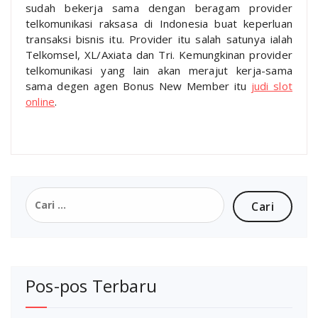
sudah bekerja sama dengan beragam provider
telkomunikasi raksasa di Indonesia buat keperluan
transaksi bisnis itu. Provider itu salah satunya ialah
Telkomsel, XL/Axiata dan Tri. Kemungkinan provider
telkomunikasi yang lain akan merajut kerja-sama
sama degen agen Bonus New Member itu
judi slot
online
.
Cari
untuk:
Pos-pos Terbaru