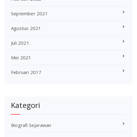
September 2021
Agustus 2021
Juli 2021
Mei 2021
Februari 2017
Kategori
Biografi Sejarawan