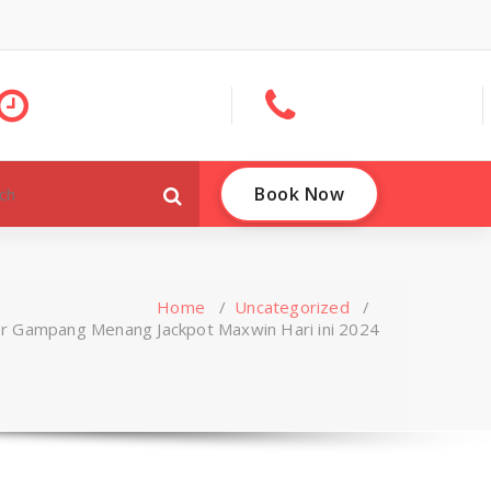
Book Now
Home
/
Uncategorized
/
cor Gampang Menang Jackpot Maxwin Hari ini 2024