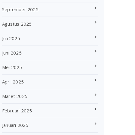
September 2025
Agustus 2025
Juli 2025
Juni 2025
Mei 2025
April 2025
Maret 2025
Februari 2025
Januari 2025