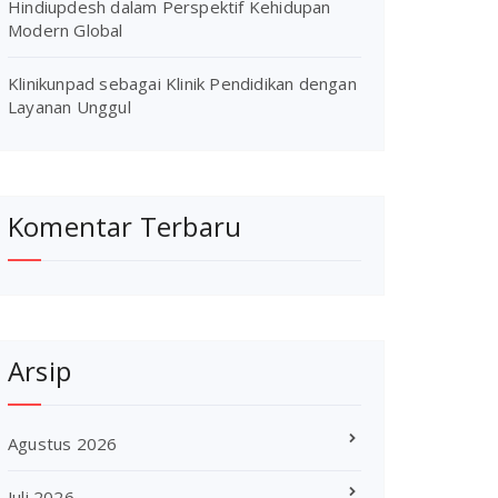
Hindiupdesh dalam Perspektif Kehidupan
Modern Global
Klinikunpad sebagai Klinik Pendidikan dengan
Layanan Unggul
Komentar Terbaru
Arsip
Agustus 2026
Juli 2026