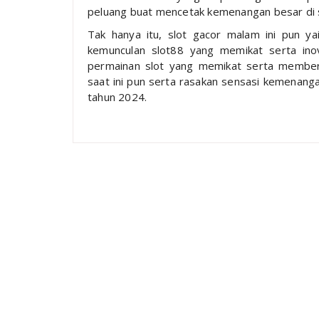
peluang buat mencetak kemenangan besar di sa
Tak hanya itu, slot gacor malam ini pun yait
kemunculan slot88 yang memikat serta ino
permainan slot yang memikat serta memberi
saat ini pun serta rasakan sensasi kemenanga
tahun 2024.