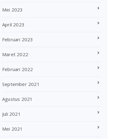
Mei 2023
April 2023
Februari 2023
Maret 2022
Februari 2022
September 2021
Agustus 2021
Juli 2021
Mei 2021