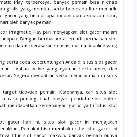
matic Play terpercaya, banyak pemain bisa nikmati
an grafis yang memikat serta beberapa fitur menarik.
slot gacor yang bisa dicapai mudah dari bermacam fitur,
mari oleh banyak pemain.
 gacor Pragmatic Play pun menyiapkan slot gacor malam
 manapun. Dengan bermacam alternatif permainan slot
pemain dapat merasakan sensasi main judi online yang
ng serta coba keberuntungan Anda di situs slot gacor
laman taruhan online yang nyaman serta aman, dan
esar. Segera mendaftar serta memulai main di situs
 target tiap-tiap pemain. Karenanya, cari situs slot
u cara penting buat banyak pencinta slot online.
buat mendapatkan kemenangan gacor yaitu situs slot
t gacor hari ini, situs slot gacor ini menjajakan
nakkan. Pemakai bisa membuka situs slot gacor ini
atnya fitur slot gacor maxwin, banyak pemain punya