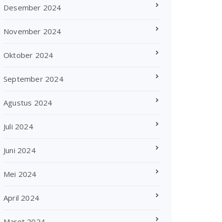
Desember 2024
November 2024
Oktober 2024
September 2024
Agustus 2024
Juli 2024
Juni 2024
Mei 2024
April 2024
Maret 2024