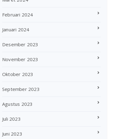
Februari 2024
Januari 2024
Desember 2023
November 2023
Oktober 2023
September 2023
Agustus 2023
Juli 2023
Juni 2023