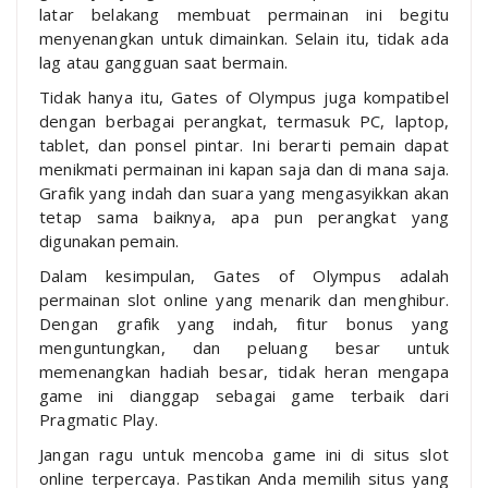
latar belakang membuat permainan ini begitu
menyenangkan untuk dimainkan. Selain itu, tidak ada
lag atau gangguan saat bermain.
Tidak hanya itu, Gates of Olympus juga kompatibel
dengan berbagai perangkat, termasuk PC, laptop,
tablet, dan ponsel pintar. Ini berarti pemain dapat
menikmati permainan ini kapan saja dan di mana saja.
Grafik yang indah dan suara yang mengasyikkan akan
tetap sama baiknya, apa pun perangkat yang
digunakan pemain.
Dalam kesimpulan, Gates of Olympus adalah
permainan slot online yang menarik dan menghibur.
Dengan grafik yang indah, fitur bonus yang
menguntungkan, dan peluang besar untuk
memenangkan hadiah besar, tidak heran mengapa
game ini dianggap sebagai game terbaik dari
Pragmatic Play.
Jangan ragu untuk mencoba game ini di situs slot
online terpercaya. Pastikan Anda memilih situs yang