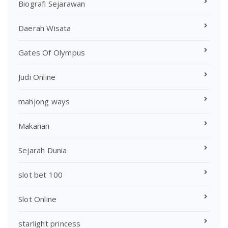
Biografi Sejarawan
Daerah Wisata
Gates Of Olympus
Judi Online
mahjong ways
Makanan
Sejarah Dunia
slot bet 100
Slot Online
starlight princess