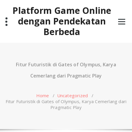
Skip
Platform Game Online
to
content
dengan Pendekatan
Berbeda
Fitur Futuristik di Gates of Olympus, Karya
Cemerlang dari Pragmatic Play
Home
/
Uncategorized
/
Fitur Futuristik di Gates of Olympus, Karya Cemerlang dari
Pragmatic Play