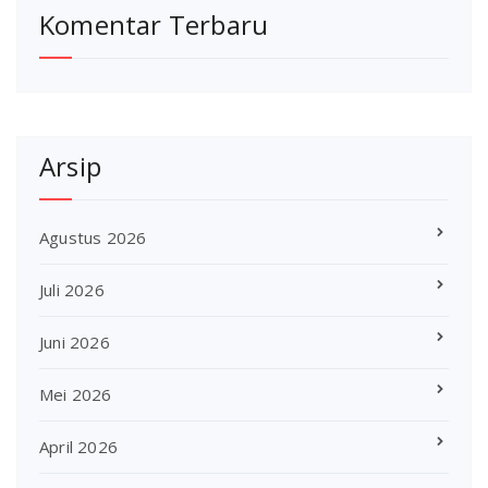
Komentar Terbaru
Arsip
Agustus 2026
Juli 2026
Juni 2026
Mei 2026
April 2026