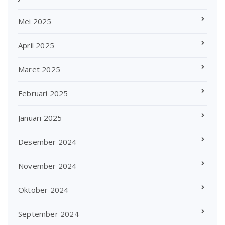
Mei 2025
April 2025
Maret 2025
Februari 2025
Januari 2025
Desember 2024
November 2024
Oktober 2024
September 2024