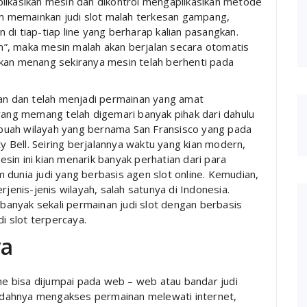
likasikan mesin dan dikontrol mengaplikasikan metode
 memainkan judi slot malah terkesan gampang,
di tiap-tiap line yang berharap kalian pasangkan.
”, maka mesin malah akan berjalan secara otomatis
akan menang sekiranya mesin telah berhenti pada
kan dan telah menjadi permainan yang amat
 yang memang telah digemari banyak pihak dari dahulu
sebuah wilayah yang bernama San Fransisco yang pada
ty Bell. Seiring berjalannya waktu yang kian modern,
in ini kian menarik banyak perhatian dari para
 dunia judi yang berbasis agen slot online. Kemudian,
rjenis-jenis wilayah, salah satunya di Indonesia.
 banyak sekali permainan judi slot dengan berbasis
di slot terpercaya.
ya
ine bisa dijumpai pada web – web atau bandar judi
 mudahnya mengakses permainan melewati internet,