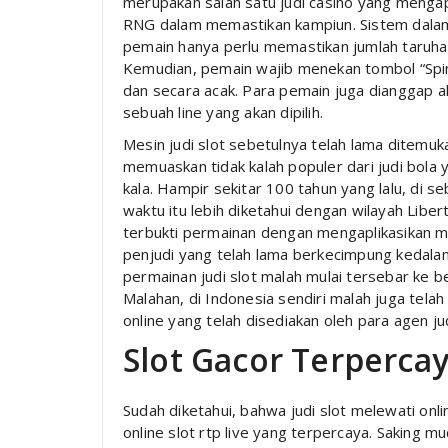
merupakan salah satu judi casino yang mengap
RNG dalam memastikan kampiun. Sistem dalam
pemain hanya perlu memastikan jumlah taruhan 
Kemudian, pemain wajib menekan tombol “Spin
dan secara acak. Para pemain juga dianggap 
sebuah line yang akan dipilih.
Mesin judi slot sebetulnya telah lama ditemu
memuaskan tidak kalah populer dari judi bola
kala. Hampir sekitar 100 tahun yang lalu, di 
waktu itu lebih diketahui dengan wilayah Liber
terbukti permainan dengan mengaplikasikan mes
penjudi yang telah lama berkecimpung kedalam
permainan judi slot malah mulai tersebar ke be
Malahan, di Indonesia sendiri malah juga telah
online yang telah disediakan oleh para agen ju
Slot Gacor Terperca
Sudah diketahui, bahwa judi slot melewati onl
online slot rtp live yang terpercaya. Saking