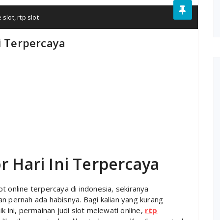
e slot
,
rtp slot
i Terpercaya
r Hari Ini Terpercaya
t online terpercaya di indonesia, sekiranya
n pernah ada habisnya. Bagi kalian yang kurang
k ini, permainan judi slot melewati online,
rtp