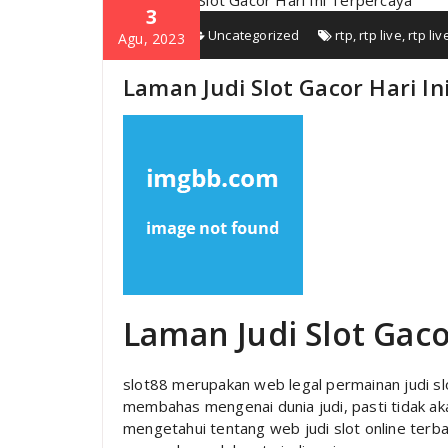
3
Andut
Uncategorized
rtp
,
rtp live
,
rtp liv
Agu, 2023
Laman Judi Slot Gacor Hari In
Laman Judi Slot Gaco
slot88 merupakan web legal permainan judi slo
membahas mengenai dunia judi, pasti tidak aka
mengetahui tentang web judi slot online terbai