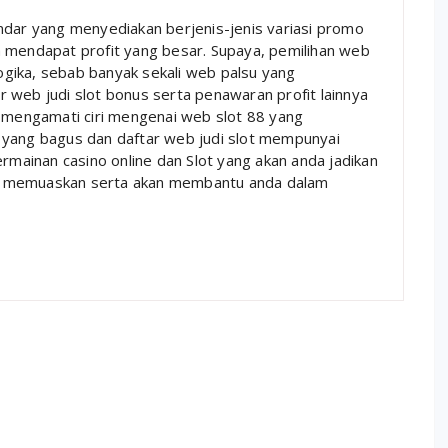
ndar yang menyediakan berjenis-jenis variasi promo
a mendapat profit yang besar. Supaya, pemilihan web
gika, sebab banyak sekali web palsu yang
 web judi slot bonus serta penawaran profit lainnya
m mengamati ciri mengenai web slot 88 yang
 yang bagus dan daftar web judi slot mempunyai
ermainan casino online dan Slot yang akan anda jadikan
g memuaskan serta akan membantu anda dalam