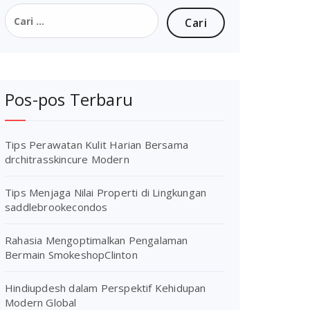
Cari
untuk:
Pos-pos Terbaru
Tips Perawatan Kulit Harian Bersama
drchitrasskincure Modern
Tips Menjaga Nilai Properti di Lingkungan
saddlebrookecondos
Rahasia Mengoptimalkan Pengalaman
Bermain SmokeshopClinton
Hindiupdesh dalam Perspektif Kehidupan
Modern Global