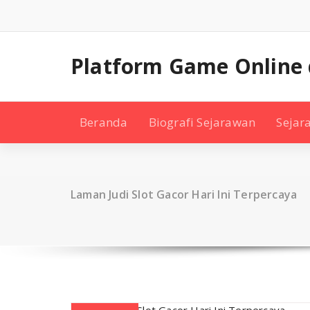
Skip
to
content
Platform Game Online
Beranda
Biografi Sejarawan
Sejar
Laman Judi Slot Gacor Hari Ini Terpercaya