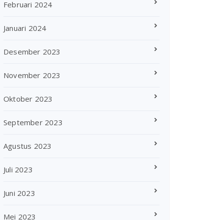
Februari 2024
Januari 2024
Desember 2023
November 2023
Oktober 2023
September 2023
Agustus 2023
Juli 2023
Juni 2023
Mei 2023