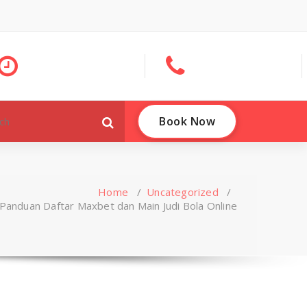
Book Now
Home
/
Uncategorized
/
anduan Daftar Maxbet dan Main Judi Bola Online