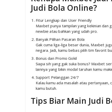
Judi Bola Online?
Fitur Lengkap dan User Friendly
Maxbet punya tampilan yang kekinian dan 
newbie atau bahkan yang udah pro.
Banyak Pilihan Pasaran Bola
Gak cuma liga-liga besar dunia, Maxbet juga
negara. Jadi, kamu bebas pilih tim favorit b
Bonus dan Promo Gokil
Siapa sih yang gak suka bonus? Maxbet ser
lainnya yang bikin modal taruhan kamu makin
Support Pelanggan 24/7
Kalau kamu ada masalah atau pertanyaan, c
kamu butuh.
Tips Biar Main Judi 