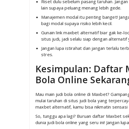
Riset dulu sebelum pasang taruhan. Jangan a
lain supaya peluang menang lebih gede.
Manajemen modal itu penting banget! Jang
bagi modal supaya risiko lebih kecil.
Gunain link maxbet alternatif biar gak ke-l
situs judi, jadi selalu siap dengan alternatif
Jangan lupa istirahat dan jangan terlalu te
stres.
Kesimpulan: Daftar 
Bola Online Sekarang
Mau main judi bola online di Maxbet? Gampang
mulai taruhan di situs judi bola yang terperc
maxbet alternatif, kamu bisa nikmatin sensasi
So, tunggu apa lagi? Buruan daftar Maxbet sek
dunia judi bola online yang seru ini! Jangan l