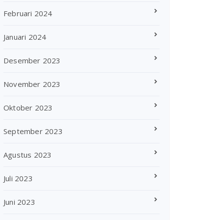
Februari 2024
Januari 2024
Desember 2023
November 2023
Oktober 2023
September 2023
Agustus 2023
Juli 2023
Juni 2023