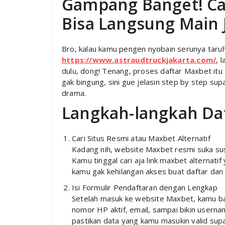
Gampang Banget! Ca
Bisa Langsung Main 
Bro, kalau kamu pengen nyobain serunya taru
https://www.astraudtruckjakarta.com/
, 
dulu, dong! Tenang, proses daftar Maxbet itu
gak bingung, sini gue jelasin step by step sup
drama.
Langkah-langkah Da
Cari Situs Resmi atau Maxbet Alternatif
Kadang nih, website Maxbet resmi suka susa
Kamu tinggal cari aja link maxbet alternati
kamu gak kehilangan akses buat daftar dan 
Isi Formulir Pendaftaran dengan Lengkap
Setelah masuk ke website Maxbet, kamu bakal
nomor HP aktif, email, sampai bikin usernam
pastikan data yang kamu masukin valid supa