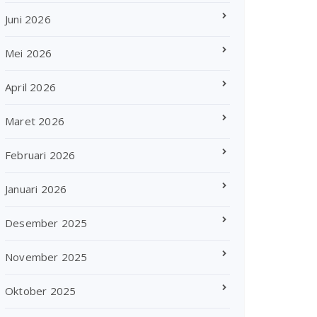
Juni 2026
Mei 2026
April 2026
Maret 2026
Februari 2026
Januari 2026
Desember 2025
November 2025
Oktober 2025