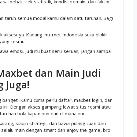
sal nebak, cek statistik, kondisi pemain, dan faktor
an taruh semua modal kamu dalam satu taruhan. Bagi-
ock aksesnya. Kadang internet Indonesia suka blokir
 yang resmi.
rbawa emosi. Judi itu buat seru-seruan, jangan sampai
Maxbet dan Main Judi
 Juga!
 banget! Kamu cuma perlu daftar, maxbet login, dan
aya ini. Dengan akses gampang lewat situs resmi atau
 taruhan bola kapan pun dan di mana pun.
arang, siapin strategi, dan bawa pulang cuan dari
upa selalu main dengan smart dan enjoy the game, bro!