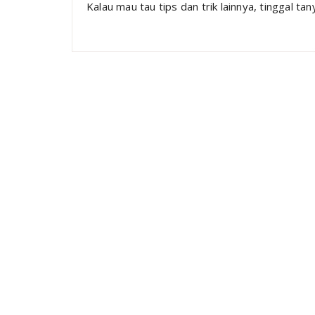
Kalau mau tau tips dan trik lainnya, tinggal tany