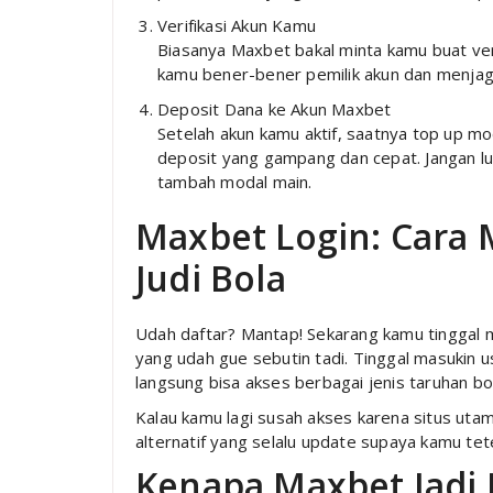
Verifikasi Akun Kamu
Biasanya Maxbet bakal minta kamu buat ver
kamu bener-bener pemilik akun dan menja
Deposit Dana ke Akun Maxbet
Setelah akun kamu aktif, saatnya top up 
deposit yang gampang dan cepat. Jangan 
tambah modal main.
Maxbet Login: Cara 
Judi Bola
Udah daftar? Mantap! Sekarang kamu tinggal m
yang udah gue sebutin tadi. Tinggal masukin
langsung bisa akses berbagai jenis taruhan bo
Kalau kamu lagi susah akses karena situs utam
alternatif yang selalu update supaya kamu te
Kenapa Maxbet Jadi 