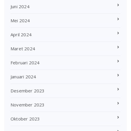
Juni 2024
Mei 2024
April 2024
Maret 2024
Februari 2024
Januari 2024
Desember 2023
November 2023
Oktober 2023