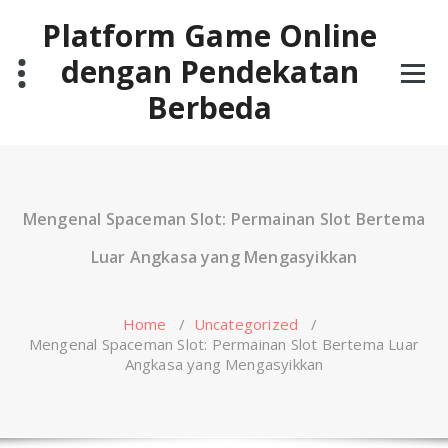
Skip
Platform Game Online
to
content
dengan Pendekatan
Berbeda
Mengenal Spaceman Slot: Permainan Slot Bertema
Luar Angkasa yang Mengasyikkan
Home
/
Uncategorized
/
Mengenal Spaceman Slot: Permainan Slot Bertema Luar
Angkasa yang Mengasyikkan