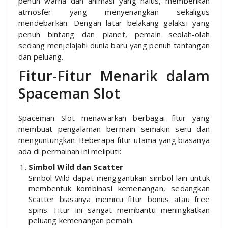
penuh warna dan animasi yang halus, memberikan
atmosfer yang menyenangkan sekaligus
mendebarkan. Dengan latar belakang galaksi yang
penuh bintang dan planet, pemain seolah-olah
sedang menjelajahi dunia baru yang penuh tantangan
dan peluang.
Fitur-Fitur Menarik dalam
Spaceman Slot
Spaceman Slot menawarkan berbagai fitur yang
membuat pengalaman bermain semakin seru dan
menguntungkan. Beberapa fitur utama yang biasanya
ada di permainan ini meliputi:
Simbol Wild dan Scatter
Simbol Wild dapat menggantikan simbol lain untuk
membentuk kombinasi kemenangan, sedangkan
Scatter biasanya memicu fitur bonus atau free
spins. Fitur ini sangat membantu meningkatkan
peluang kemenangan pemain.