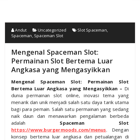
Andut
Uncategorized
Slot Spaceman
,
Spaceman
,
Spaceman Slot
Mengenal Spaceman Slot:
Permainan Slot Bertema Luar
Angkasa yang Mengasyikkan
Mengenal Spaceman Slot: Permainan Slot
Bertema Luar Angkasa yang Mengasyikkan –
Di
dunia permainan slot online, inovasi tema yang
menarik dan unik menjadi salah satu daya tarik utama
bagi para pemain. Salah satu permainan yang sedang
naik daun dan menawarkan pengalaman berbeda
adalah
Spaceman Slot
https://www.burgermoods.com/menus
. Dengan
konsep bertema luar angkasa dan petualangan di