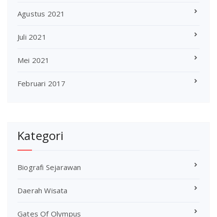
Agustus 2021
Juli 2021
Mei 2021
Februari 2017
Kategori
Biografi Sejarawan
Daerah Wisata
Gates Of Olympus