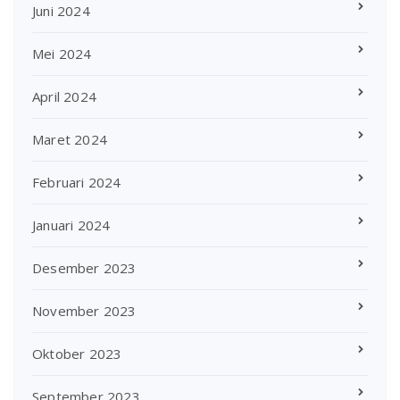
Juni 2024
Mei 2024
April 2024
Maret 2024
Februari 2024
Januari 2024
Desember 2023
November 2023
Oktober 2023
September 2023