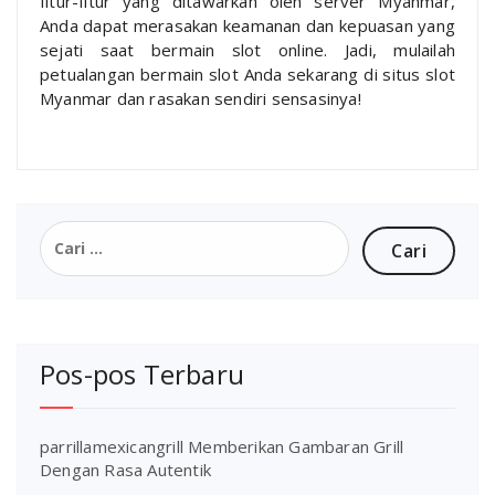
fitur-fitur yang ditawarkan oleh server Myanmar,
Anda dapat merasakan keamanan dan kepuasan yang
sejati saat bermain slot online. Jadi, mulailah
petualangan bermain slot Anda sekarang di situs slot
Myanmar dan rasakan sendiri sensasinya!
Cari
untuk:
Pos-pos Terbaru
parrillamexicangrill Memberikan Gambaran Grill
Dengan Rasa Autentik