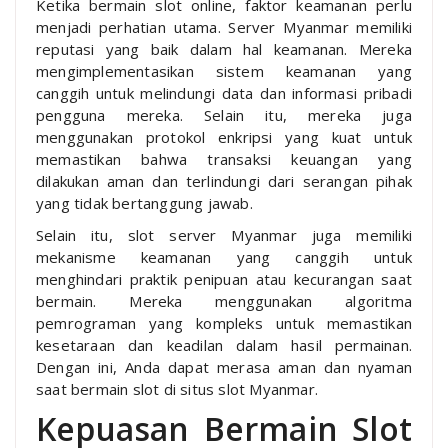
Ketika bermain slot online, faktor keamanan perlu
menjadi perhatian utama. Server Myanmar memiliki
reputasi yang baik dalam hal keamanan. Mereka
mengimplementasikan sistem keamanan yang
canggih untuk melindungi data dan informasi pribadi
pengguna mereka. Selain itu, mereka juga
menggunakan protokol enkripsi yang kuat untuk
memastikan bahwa transaksi keuangan yang
dilakukan aman dan terlindungi dari serangan pihak
yang tidak bertanggung jawab.
Selain itu, slot server Myanmar juga memiliki
mekanisme keamanan yang canggih untuk
menghindari praktik penipuan atau kecurangan saat
bermain. Mereka menggunakan algoritma
pemrograman yang kompleks untuk memastikan
kesetaraan dan keadilan dalam hasil permainan.
Dengan ini, Anda dapat merasa aman dan nyaman
saat bermain slot di situs slot Myanmar.
Kepuasan Bermain Slot