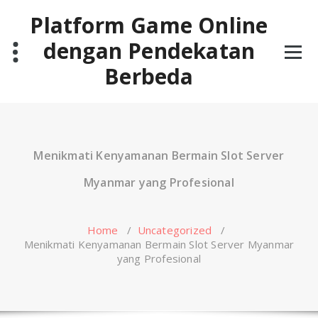
Skip
Platform Game Online
to
content
dengan Pendekatan
Berbeda
Menikmati Kenyamanan Bermain Slot Server
Myanmar yang Profesional
Home
/
Uncategorized
/
Menikmati Kenyamanan Bermain Slot Server Myanmar
yang Profesional