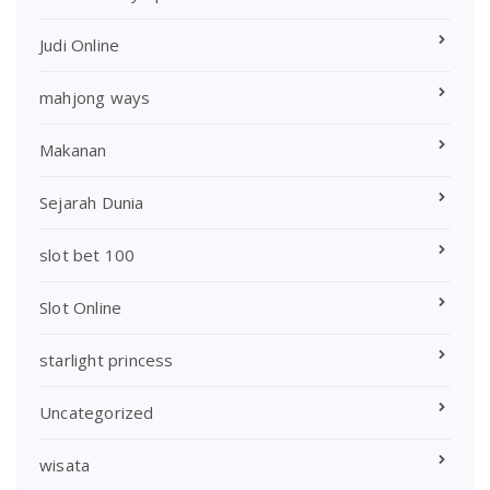
Judi Online
mahjong ways
Makanan
Sejarah Dunia
slot bet 100
Slot Online
starlight princess
Uncategorized
wisata