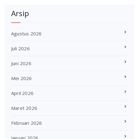
Arsip
Agustus 2026
Juli 2026
Juni 2026
Mei 2026
April 2026
Maret 2026
Februari 2026
Januari 2026