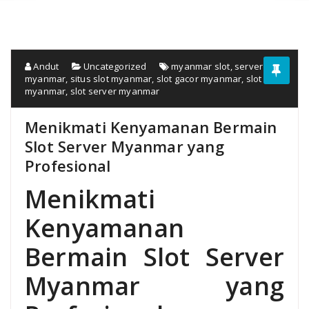
Andut
Uncategorized
myanmar slot
,
server
myanmar
,
situs slot myanmar
,
slot gacor myanmar
,
slot
myanmar
,
slot server myanmar
Menikmati Kenyamanan Bermain
Slot Server Myanmar yang
Profesional
Menikmati
Kenyamanan
Bermain Slot Server
Myanmar yang