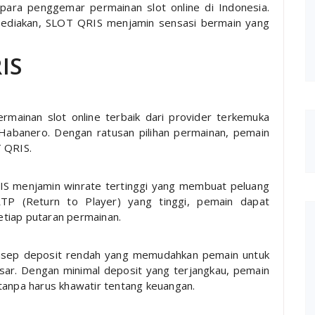
 para penggemar permainan slot online di Indonesia.
ediakan, SLOT QRIS menjamin sensasi bermain yang
IS
ainan slot online terbaik dari provider terkemuka
Habanero. Dengan ratusan pilihan permainan, pemain
T QRIS.
QRIS menjamin winrate tertinggi yang membuat peluang
P (Return to Player) yang tinggi, pemain dapat
tiap putaran permainan.
onsep deposit rendah yang memudahkan pemain untuk
ar. Dengan minimal deposit yang terjangkau, pemain
tanpa harus khawatir tentang keuangan.