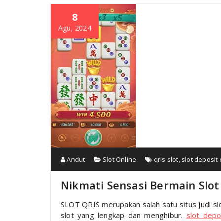
8
Agu, 2024
Andut
Slot Online
qris slot
,
slot deposit 
Nikmati Sensasi Bermain Slot
SLOT QRIS merupakan salah satu situs judi s
slot yang lengkap dan menghibur.
slot depo