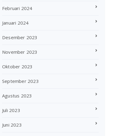
Februari 2024
Januari 2024
Desember 2023
November 2023
Oktober 2023
September 2023
Agustus 2023
Juli 2023
Juni 2023