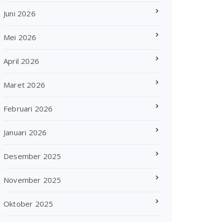
Juni 2026
Mei 2026
April 2026
Maret 2026
Februari 2026
Januari 2026
Desember 2025
November 2025
Oktober 2025