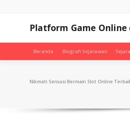
Skip
to
content
Platform Game Online
Beranda
Biografi Sejarawan
Sejar
Nikmati Sensasi Bermain Slot Online Terbai