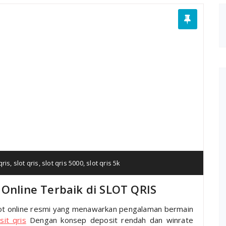
qris
,
slot qris
,
slot qris 5000
,
slot qris 5k
 Online Terbaik di SLOT QRIS
lot online resmi yang menawarkan pengalaman bermain
sit qris
Dengan konsep deposit rendah dan winrate