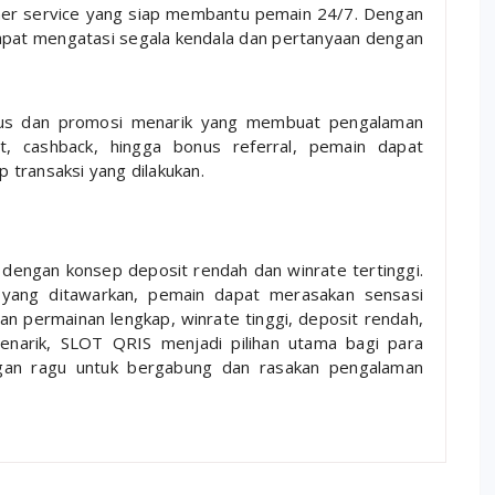
er service yang siap membantu pemain 24/7. Dengan
dapat mengatasi segala kendala dan pertanyaan dengan
us dan promosi menarik yang membuat pengalaman
t, cashback, hingga bonus referral, pemain dapat
 transaksi yang dilakukan.
i dengan konsep deposit rendah dan winrate tertinggi.
yang ditawarkan, pemain dapat merasakan sensasi
gan permainan lengkap, winrate tinggi, deposit rendah,
enarik, SLOT QRIS menjadi pilihan utama bagi para
angan ragu untuk bergabung dan rasakan pengalaman