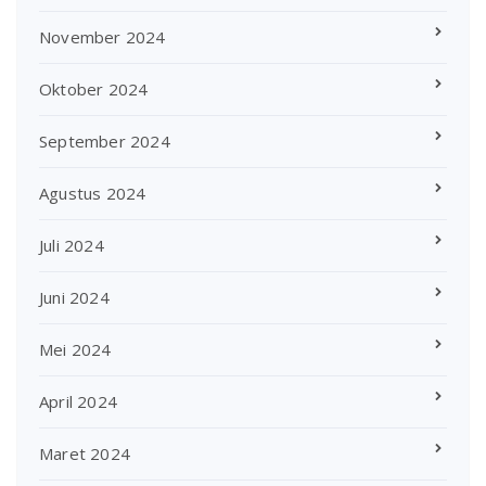
November 2024
Oktober 2024
September 2024
Agustus 2024
Juli 2024
Juni 2024
Mei 2024
April 2024
Maret 2024