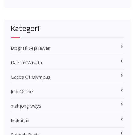
Kategori
Biografi Sejarawan
Daerah Wisata
Gates Of Olympus
Judi Online
mahjong ways
Makanan
Sejarah Dunia