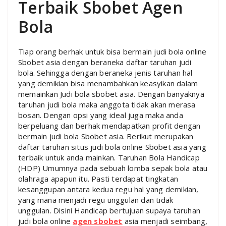
Terbaik Sbobet Agen
Bola
Tiap orang berhak untuk bisa bermain judi bola online
Sbobet asia dengan beraneka daftar taruhan judi
bola. Sehingga dengan beraneka jenis taruhan hal
yang demikian bisa menambahkan keasyikan dalam
memainkan Judi bola sbobet asia. Dengan banyaknya
taruhan judi bola maka anggota tidak akan merasa
bosan. Dengan opsi yang ideal juga maka anda
berpeluang dan berhak mendapatkan profit dengan
bermain judi bola Sbobet asia. Berikut merupakan
daftar taruhan situs judi bola online Sbobet asia yang
terbaik untuk anda mainkan. Taruhan Bola Handicap
(HDP) Umumnya pada sebuah lomba sepak bola atau
olahraga apapun itu. Pasti terdapat tingkatan
kesanggupan antara kedua regu hal yang demikian,
yang mana menjadi regu unggulan dan tidak
unggulan. Disini Handicap bertujuan supaya taruhan
judi bola online
agen sbobet
asia menjadi seimbang,