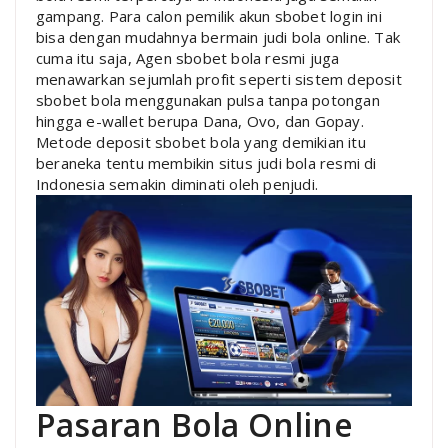
gampang. Para calon pemilik akun sbobet login ini
bisa dengan mudahnya bermain judi bola online. Tak
cuma itu saja, Agen sbobet bola resmi juga
menawarkan sejumlah profit seperti sistem deposit
sbobet bola menggunakan pulsa tanpa potongan
hingga e-wallet berupa Dana, Ovo, dan Gopay.
Metode deposit sbobet bola yang demikian itu
beraneka tentu membikin situs judi bola resmi di
Indonesia semakin diminati oleh penjudi.
Pasaran Bola Online