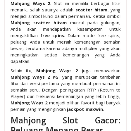
Mahjong Ways 2
. Slot ini memiliki berbagai fitur
menarik, salah satunya adalah
scatter hitam
, yang
menjadi simbol kunci dalam permainan. Ketika simbol
Mahjong scatter hitam
muncul pada gulungan,
Anda akan mendapatkan kesempatan untuk
mengaktifkan
free spins
. Dalam mode free spins,
peluang Anda untuk meraih kemenangan semakin
besar, terutama karena adanya multiplier yang akan
meningkatkan setiap kemenangan yang Anda
dapatkan.
Selain itu,
Mahjong Ways 2
juga menawarkan
Mahjong Ways 2 PG
, yang merupakan tambahan
fitur dari versi pertama yang membuat permainan ini
semakin seru. Dengan peningkatan RTP (Return to
Player) dan frekuensi kemenangan yang lebih tinggi,
Mahjong Ways 2
menjadi pilihan favorit bagi banyak
pemain yang menginginkan
jackpot maxwin
.
Mahjong Slot Gacor:
Peluang Menang Besar