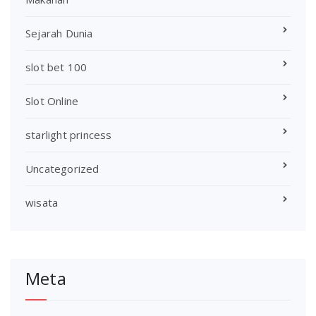
Sejarah Dunia
slot bet 100
Slot Online
starlight princess
Uncategorized
wisata
Meta