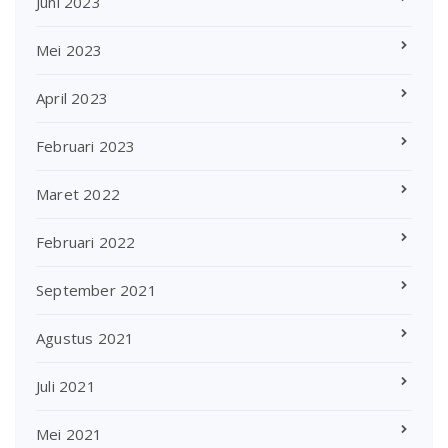
Juni 2023
Mei 2023
April 2023
Februari 2023
Maret 2022
Februari 2022
September 2021
Agustus 2021
Juli 2021
Mei 2021