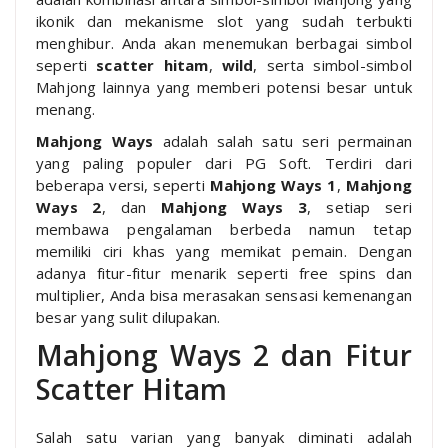
ikonik dan mekanisme slot yang sudah terbukti
menghibur. Anda akan menemukan berbagai simbol
seperti
scatter hitam
,
wild
, serta simbol-simbol
Mahjong lainnya yang memberi potensi besar untuk
menang.
Mahjong Ways
adalah salah satu seri permainan
yang paling populer dari PG Soft. Terdiri dari
beberapa versi, seperti
Mahjong Ways 1
,
Mahjong
Ways 2
, dan
Mahjong Ways 3
, setiap seri
membawa pengalaman berbeda namun tetap
memiliki ciri khas yang memikat pemain. Dengan
adanya fitur-fitur menarik seperti free spins dan
multiplier, Anda bisa merasakan sensasi kemenangan
besar yang sulit dilupakan.
Mahjong Ways 2 dan Fitur
Scatter Hitam
Salah satu varian yang banyak diminati adalah