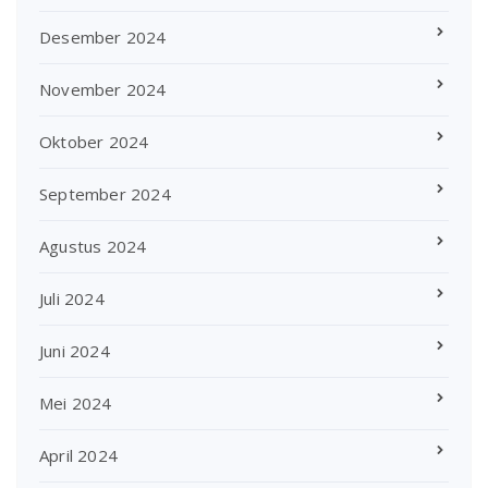
Desember 2024
November 2024
Oktober 2024
September 2024
Agustus 2024
Juli 2024
Juni 2024
Mei 2024
April 2024