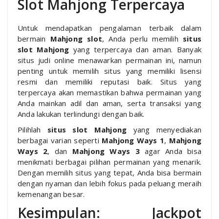
Slot Mahjong Terpercaya
Untuk mendapatkan pengalaman terbaik dalam
bermain
Mahjong slot
, Anda perlu memilih
situs
slot Mahjong
yang terpercaya dan aman. Banyak
situs judi online menawarkan permainan ini, namun
penting untuk memilih situs yang memiliki lisensi
resmi dan memiliki reputasi baik. Situs yang
terpercaya akan memastikan bahwa permainan yang
Anda mainkan adil dan aman, serta transaksi yang
Anda lakukan terlindungi dengan baik.
Pilihlah
situs slot Mahjong
yang menyediakan
berbagai varian seperti
Mahjong Ways 1
,
Mahjong
Ways 2
, dan
Mahjong Ways 3
agar Anda bisa
menikmati berbagai pilihan permainan yang menarik.
Dengan memilih situs yang tepat, Anda bisa bermain
dengan nyaman dan lebih fokus pada peluang meraih
kemenangan besar.
Kesimpulan: Jackpot