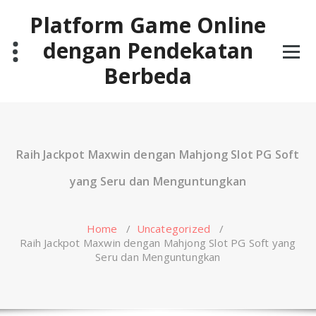
Skip
Platform Game Online
to
content
dengan Pendekatan
Berbeda
Raih Jackpot Maxwin dengan Mahjong Slot PG Soft
yang Seru dan Menguntungkan
Home
/
Uncategorized
/
Raih Jackpot Maxwin dengan Mahjong Slot PG Soft yang
Seru dan Menguntungkan