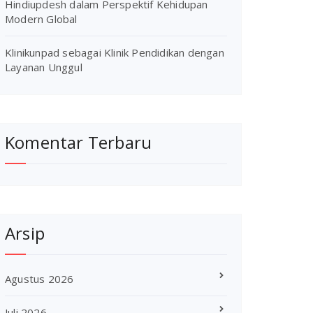
Hindiupdesh dalam Perspektif Kehidupan
Modern Global
Klinikunpad sebagai Klinik Pendidikan dengan
Layanan Unggul
Komentar Terbaru
Arsip
Agustus 2026
Juli 2026