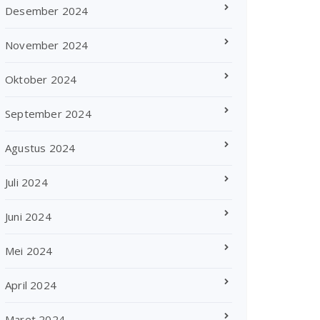
Desember 2024
November 2024
Oktober 2024
September 2024
Agustus 2024
Juli 2024
Juni 2024
Mei 2024
April 2024
Maret 2024