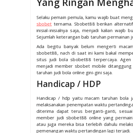
Yang Ringan Mengha
Selaku pemain pemula, kamu wajib buat meng
sbobet
ternama. Sbobet88 berikan alternati
inisial-inisialnya saja, menjadi kalian wajib
Sejumlah keterangan bab taruhan permainan j
Ada begitu banyak belum mengerti macam
sbobet88, nach di saat ini kami bakal mempe
situs judi bola sbobet88 terpercaya. Agen
menjadi member sbobet mobile ditanggung 
taruhan judi bola online gini-gini saja.
Handicap / HDP
Handicap / hdp yaitu macam taruhan bola j
melaksanakan penempatan waktu pertandingan 
diterima dapat terus berganti-ganti, sesuai
member judi sbobet88 online yang permain
atau juga mereka bisa terlebih dahulu melaks
pemenangan waktu pertandingan lagi terjadi.