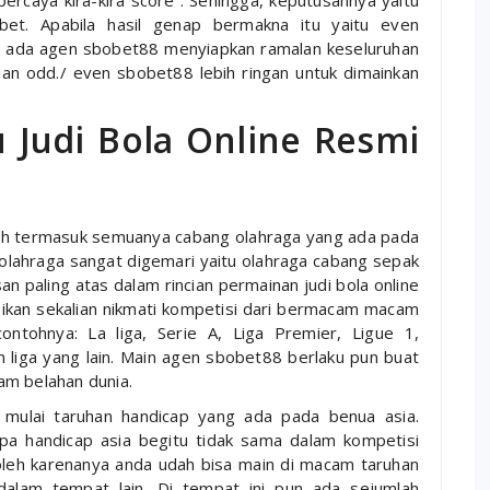
bet. Apabila hasil genap bermakna itu yaitu even
ing ada agen sbobet88 menyiapkan ramalan keseluruhan
an odd./ even sbobet88 lebih ringan untuk dimainkan
 Judi Bola Online Resmi
dah termasuk semuanya cabang olahraga yang ada pada
lahraga sangat digemari yaitu olahraga cabang sepak
an paling atas dalam rincian permainan judi bola online
sikan sekalian nikmati kompetisi dari bermacam macam
contohnya: La liga, Serie A, Liga Premier, Ligue 1,
 liga yang lain. Main agen sbobet88 berlaku pun buat
am belahan dunia.
mulai taruhan handicap yang ada pada benua asia.
apa handicap asia begitu tidak sama dalam kompetisi
oleh karenanya anda udah bisa main di macam taruhan
 dalam tempat lain. Di tempat ini pun ada sejumlah