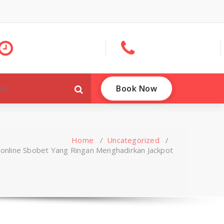
Book Now
Home
/
Uncategorized
/
a online Sbobet Yang Ringan Menghadirkan Jackpot