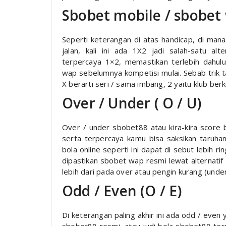
Sbobet mobile / sbobet
Seperti keterangan di atas handicap, di man
jalan, kali ini ada 1X2 jadi salah-satu al
terpercaya 1×2, memastikan terlebih dahu
wap sebelumnya kompetisi mulai. Sebab trik t
X berarti seri / sama imbang, 2 yaitu klub ber
Over / Under ( O / U)
Over / under sbobet88 atau kira-kira score
serta terpercaya kamu bisa saksikan taruhan
bola online seperti ini dapat di sebut lebih ri
dipastikan sbobet wap resmi lewat alternatif 
lebih dari pada over atau pengin kurang (unde
Odd / Even (O / E)
Di keterangan paling akhir ini ada odd / even
sbobet88 resmi, atau judi bola sbobet88 terp