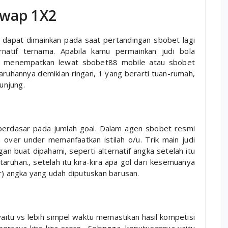
 wap 1X2
a dapat dimainkan pada saat pertandingan sbobet lagi
ternatif ternama. Apabila kamu permainkan judi bola
lu menempatkan lewat sbobet88 mobile atau sbobet
aruhannya demikian ringan, 1 yang berarti tuan-rumah,
kunjung.
 berdasar pada jumlah goal. Dalam agen sbobet resmi
 over under memanfaatkan istilah o/u. Trik main judi
ngan buat dipahami, seperti alternatif angka setelah itu
taruhan., setelah itu kira-kira apa gol dari kesemuanya
r) angka yang udah diputuskan barusan.
 yaitu vs lebih simpel waktu memastikan hasil kompetisi
ercaya kira-kira score . Sehingga, keputusannya yaitu