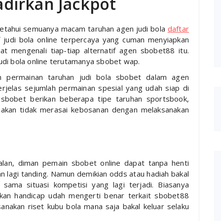
dirkan Jackpot
etahui semuanya macam taruhan agen judi bola
daftar
f judi bola online terpercaya yang cuman menyiapkan
 buat mengenali tiap-tiap alternatif agen sbobet88 itu.
udi bola online terutamanya sbobet wap.
 permainan taruhan judi bola sbobet dalam agen
rjelas sejumlah permainan spesial yang udah siap di
 sbobet berikan beberapa tipe taruhan sportsbook,
akan tidak merasai kebosanan dengan melaksanakan
alan, diman pemain sbobet online dapat tanpa henti
lagi tanding. Namun demikian odds atau hadiah bakal
 sama situasi kompetisi yang lagi terjadi. Biasanya
kan handicap udah mengerti benar terkait sbobet88
anakan riset kubu bola mana saja bakal keluar selaku