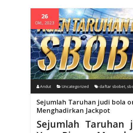
26
Okt, 2023
Andut
Uncategorized
daftar sbobet
,
sb
Sejumlah Taruhan judi bola o
Menghadirkan Jackpot
Sejumlah Taruhan j