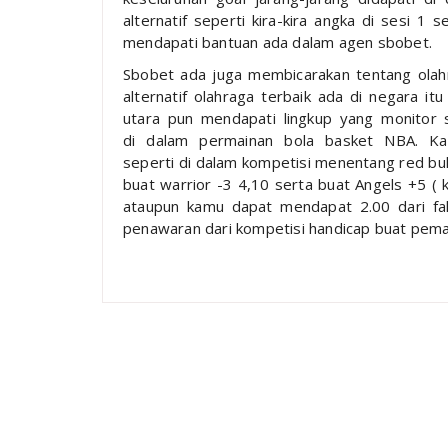
alternatif seperti kira-kira angka di sesi 1
mendapati bantuan ada dalam agen sbobet.
Sbobet ada juga membicarakan tentang olahra
alternatif olahraga terbaik ada di negara it
utara pun mendapati lingkup yang monitor s
di dalam permainan bola basket NBA. Ka
seperti di dalam kompetisi menentang red bul
buat warrior -3 4,10 serta buat Angels +5 (
ataupun kamu dapat mendapat 2.00 dari faks
penawaran dari kompetisi handicap buat pemai