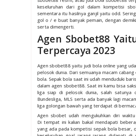
keseluruhan dari gol dalam kompetisi sbo
sementara itu hasilnya ganjil yaitu odd. Ser
gol o / e buat banyak pemain, dengan demiki
serta dimengerti.
Agen Sbobet88 Yaitu
Terpercaya 2023
Agen sbobet88 yaitu judi bola online yang u
pelosok dunia. Dari semuanya macam cabang o
bola. Sepak bola saat ini udah menduduki baris
dalam agen sbobet88. Saat ini kamu bisa sak
liga siap di pelosok dunia, salah satunya 
Bundesliga, MLS serta ada banyak lagi macam
liga golongan bawah yang terdapat di bermac
Agen sbobet udah mengukuhkan diri waktu 
Di tempat ini kalian bakal mendapati beber
yang ada pada kompetisi sepak bola besar, 
keseluruhan goal jarang-jarang didapati di