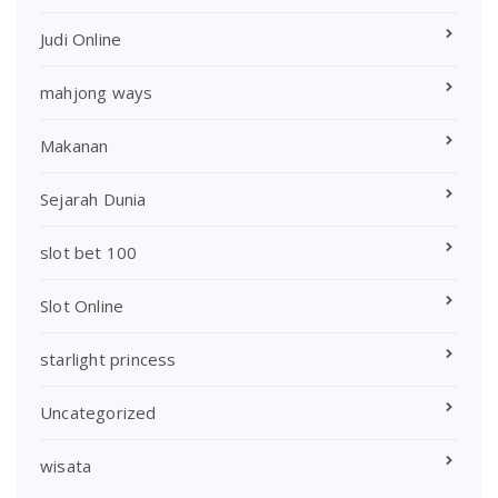
Judi Online
mahjong ways
Makanan
Sejarah Dunia
slot bet 100
Slot Online
starlight princess
Uncategorized
wisata