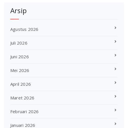
Arsip
Agustus 2026
Juli 2026
Juni 2026
Mei 2026
April 2026
Maret 2026
Februari 2026
Januari 2026