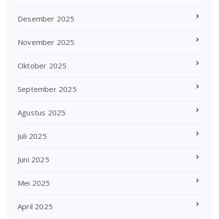
Desember 2025
November 2025
Oktober 2025
September 2025
Agustus 2025
Juli 2025
Juni 2025
Mei 2025
April 2025