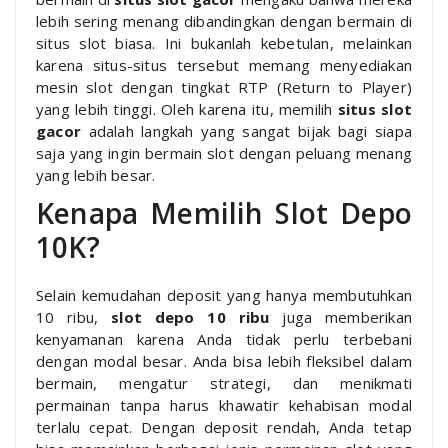
lebih sering menang dibandingkan dengan bermain di
situs slot biasa. Ini bukanlah kebetulan, melainkan
karena situs-situs tersebut memang menyediakan
mesin slot dengan tingkat RTP (Return to Player)
yang lebih tinggi. Oleh karena itu, memilih
situs slot
gacor
adalah langkah yang sangat bijak bagi siapa
saja yang ingin bermain slot dengan peluang menang
yang lebih besar.
Kenapa Memilih Slot Depo
10K?
Selain kemudahan deposit yang hanya membutuhkan
10 ribu,
slot depo 10 ribu
juga memberikan
kenyamanan karena Anda tidak perlu terbebani
dengan modal besar. Anda bisa lebih fleksibel dalam
bermain, mengatur strategi, dan menikmati
permainan tanpa harus khawatir kehabisan modal
terlalu cepat. Dengan deposit rendah, Anda tetap