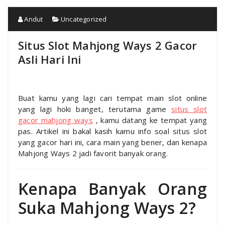
Andut
Uncategorized
Situs Slot Mahjong Ways 2 Gacor
Asli Hari Ini
Buat kamu yang lagi cari tempat main slot online
yang lagi hoki banget, terutama game
situs slot
gacor mahjong ways
, kamu datang ke tempat yang
pas. Artikel ini bakal kasih kamu info soal situs slot
yang gacor hari ini, cara main yang bener, dan kenapa
Mahjong Ways 2 jadi favorit banyak orang.
Kenapa Banyak Orang
Suka Mahjong Ways 2?