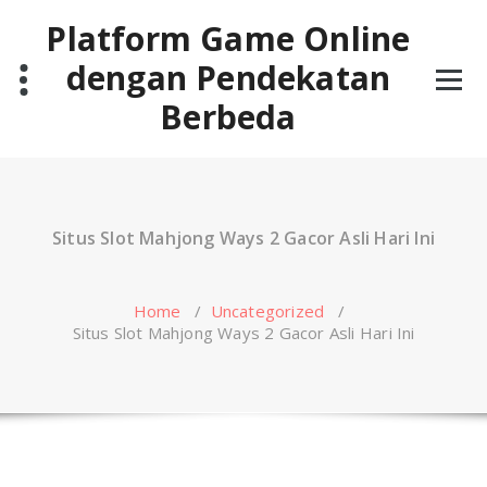
Skip
Platform Game Online
to
content
dengan Pendekatan
Berbeda
Situs Slot Mahjong Ways 2 Gacor Asli Hari Ini
Home
/
Uncategorized
/
Situs Slot Mahjong Ways 2 Gacor Asli Hari Ini