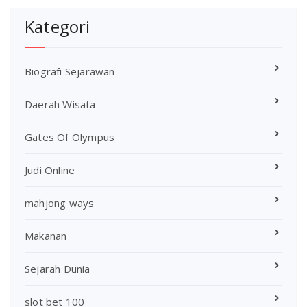
Kategori
Biografi Sejarawan
Daerah Wisata
Gates Of Olympus
Judi Online
mahjong ways
Makanan
Sejarah Dunia
slot bet 100