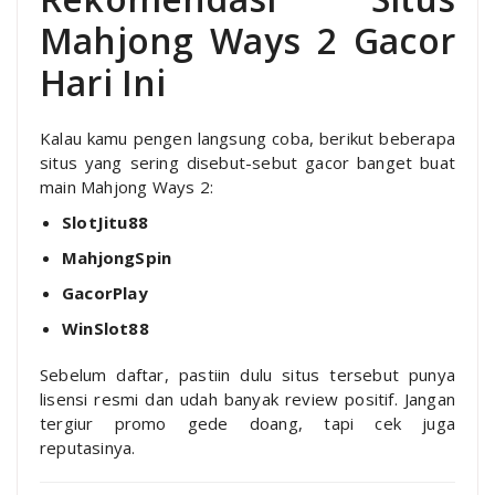
Mahjong Ways 2 Gacor
Hari Ini
Kalau kamu pengen langsung coba, berikut beberapa
situs yang sering disebut-sebut gacor banget buat
main Mahjong Ways 2:
SlotJitu88
MahjongSpin
GacorPlay
WinSlot88
Sebelum daftar, pastiin dulu situs tersebut punya
lisensi resmi dan udah banyak review positif. Jangan
tergiur promo gede doang, tapi cek juga
reputasinya.