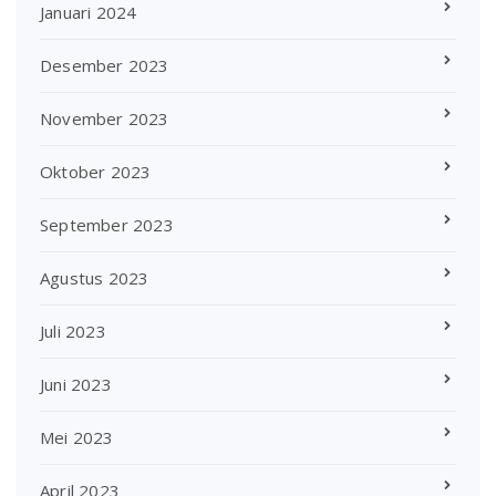
Januari 2024
Desember 2023
November 2023
Oktober 2023
September 2023
Agustus 2023
Juli 2023
Juni 2023
Mei 2023
April 2023