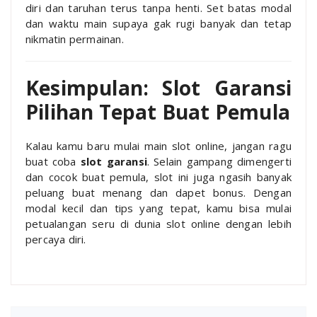
diri dan taruhan terus tanpa henti. Set batas modal
dan waktu main supaya gak rugi banyak dan tetap
nikmatin permainan.
Kesimpulan: Slot Garansi
Pilihan Tepat Buat Pemula
Kalau kamu baru mulai main slot online, jangan ragu
buat coba
slot garansi
. Selain gampang dimengerti
dan cocok buat pemula, slot ini juga ngasih banyak
peluang buat menang dan dapet bonus. Dengan
modal kecil dan tips yang tepat, kamu bisa mulai
petualangan seru di dunia slot online dengan lebih
percaya diri.