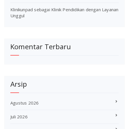
Klinikunpad sebagai Klinik Pendidikan dengan Layanan
Unggul
Komentar Terbaru
Arsip
Agustus 2026
Juli 2026