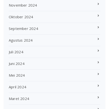
November 2024
Oktober 2024
September 2024
Agustus 2024
Juli 2024
Juni 2024
Mei 2024
April 2024
Maret 2024