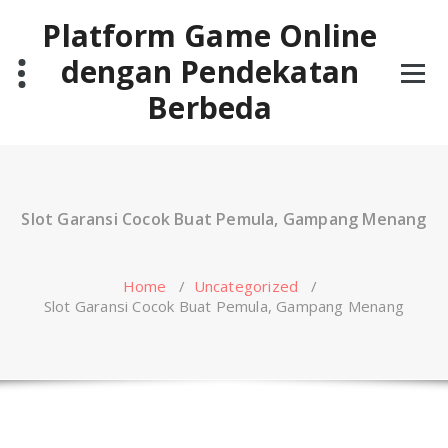
Skip
Platform Game Online
to
content
dengan Pendekatan
Berbeda
Slot Garansi Cocok Buat Pemula, Gampang Menang
Home
/
Uncategorized
/
Slot Garansi Cocok Buat Pemula, Gampang Menang