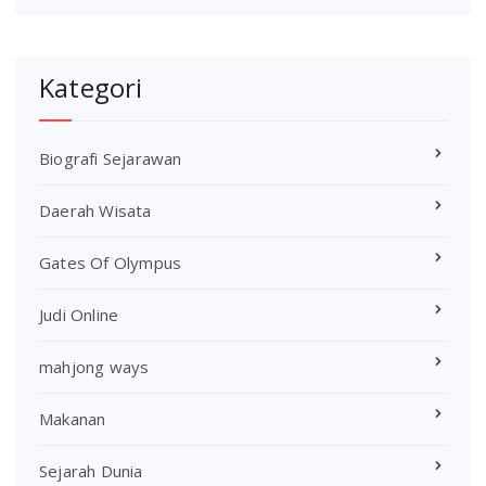
Kategori
Biografi Sejarawan
Daerah Wisata
Gates Of Olympus
Judi Online
mahjong ways
Makanan
Sejarah Dunia