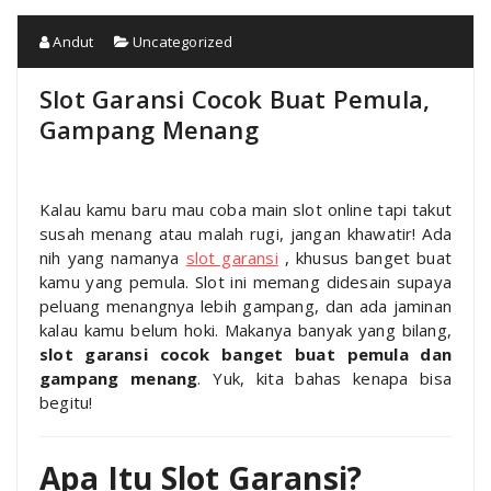
Andut
Uncategorized
Slot Garansi Cocok Buat Pemula,
Gampang Menang
Kalau kamu baru mau coba main slot online tapi takut
susah menang atau malah rugi, jangan khawatir! Ada
nih yang namanya
slot garansi
, khusus banget buat
kamu yang pemula. Slot ini memang didesain supaya
peluang menangnya lebih gampang, dan ada jaminan
kalau kamu belum hoki. Makanya banyak yang bilang,
slot garansi cocok banget buat pemula dan
gampang menang
. Yuk, kita bahas kenapa bisa
begitu!
Apa Itu Slot Garansi?