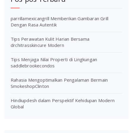
parrillamexicangrill Memberikan Gambaran Grill
Dengan Rasa Autentik
Tips Perawatan Kulit Harian Bersama
drchitrasskincure Modern
Tips Menjaga Nilai Properti di Lingkungan
saddlebrookecondos
Rahasia Mengoptimalkan Pengalaman Bermain
SmokeshopClinton
Hindiupdesh dalam Perspektif Kehidupan Modern
Global