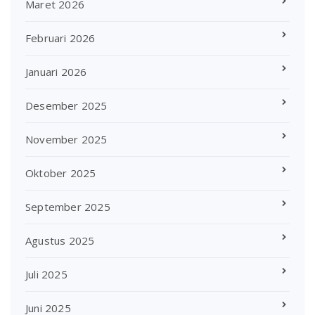
Maret 2026
Februari 2026
Januari 2026
Desember 2025
November 2025
Oktober 2025
September 2025
Agustus 2025
Juli 2025
Juni 2025