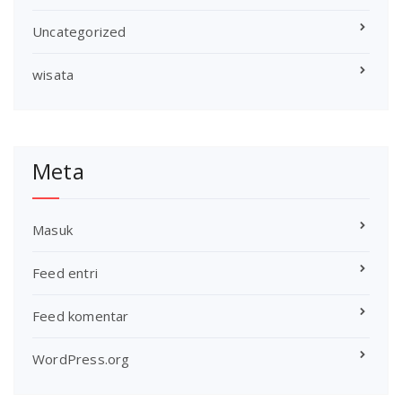
Uncategorized
wisata
Meta
Masuk
Feed entri
Feed komentar
WordPress.org