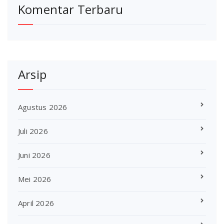
Komentar Terbaru
Arsip
Agustus 2026
Juli 2026
Juni 2026
Mei 2026
April 2026