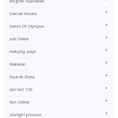
Biografi Sejarawan
Daerah Wisata
Gates Of Olympus
Judi Online
mahjong ways
Makanan
Sejarah Dunia
slot bet 100
Slot Online
starlight princess