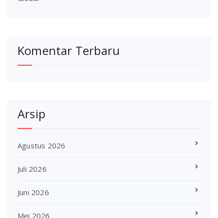
Komentar Terbaru
Arsip
Agustus 2026
Juli 2026
Juni 2026
Mei 2026