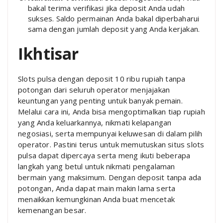
bakal terima verifikasi jika deposit Anda udah
sukses. Saldo permainan Anda bakal diperbaharui
sama dengan jumlah deposit yang Anda kerjakan.
Ikhtisar
Slots pulsa dengan deposit 10 ribu rupiah tanpa
potongan dari seluruh operator menjajakan
keuntungan yang penting untuk banyak pemain.
Melalui cara ini, Anda bisa mengoptimalkan tiap rupiah
yang Anda keluarkannya, nikmati kelapangan
negosiasi, serta mempunyai keluwesan di dalam pilih
operator. Pastini terus untuk memutuskan situs slots
pulsa dapat dipercaya serta meng ikuti beberapa
langkah yang betul untuk nikmati pengalaman
bermain yang maksimum. Dengan deposit tanpa ada
potongan, Anda dapat main makin lama serta
menaikkan kemungkinan Anda buat mencetak
kemenangan besar.