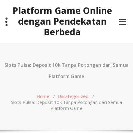
Skip
Platform Game Online
to
content
dengan Pendekatan
Berbeda
Slots Pulsa: Deposit 10k Tanpa Potongan dari Semua
Platform Game
Home
/
Uncategorized
/
Slots Pulsa: Deposit 10k Tanpa Potongan dari Semua
Platform Game