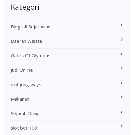
Kategori
Biografi Sejarawan
Daerah Wisata
Gates Of Olympus
Judi Online
mahjong ways
Makanan
Sejarah Dunia
slot bet 100