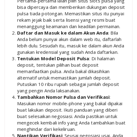
Pertama-pertama ialah pilih situs slots pulsa yang
bisa dipercaya dan memberikan dukungan deposit
pulsa tiada potongan. Memastikan situs itu punyai
rekam jejak baik serta lisensi yang resmi buat
menanggung keamanan dan keadilan permainan.
Daftar dan Masuk ke dalam Akun Anda
: Bila
Anda belum punyai akun dalam web itu, daftarlah
lebih dulu. Sesudah itu, masuk ke dalam akun Anda
gunakan kredensial yang sudah Anda daftarkan.
Tentukan Model Deposit Pulsa
: Di halaman
deposit, tentukan pilihan buat deposit
memanfaatkan pulsa. Anda bakal dikasihkan
alternatif untuk memastikan jumlah deposit.
Putuskan 10 ribu rupiah sebagai jumlah deposit
yang pengin Anda laksanakan.
Tambahkan Nomor Pulsa dan Verifikasi
:
Masukan nomor mobile-phone yang bakal dipakai
buat lakukan deposit. Ikuti panduan yang diberi
buat selesaikan negosiasi. Anda pastikan untuk
mengecek kembali info yang Anda tambahkan buat
menghindar dari kekeliruan.
Nantikan Verifikasi
: Seusai negosiasi usai, Anda