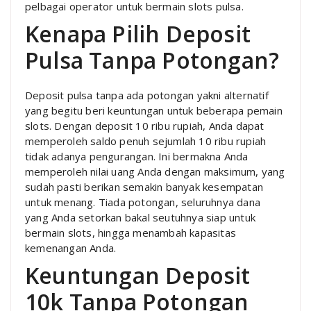
pelbagai operator untuk bermain slots pulsa.
Kenapa Pilih Deposit
Pulsa Tanpa Potongan?
Deposit pulsa tanpa ada potongan yakni alternatif
yang begitu beri keuntungan untuk beberapa pemain
slots. Dengan deposit 10 ribu rupiah, Anda dapat
memperoleh saldo penuh sejumlah 10 ribu rupiah
tidak adanya pengurangan. Ini bermakna Anda
memperoleh nilai uang Anda dengan maksimum, yang
sudah pasti berikan semakin banyak kesempatan
untuk menang. Tiada potongan, seluruhnya dana
yang Anda setorkan bakal seutuhnya siap untuk
bermain slots, hingga menambah kapasitas
kemenangan Anda.
Keuntungan Deposit
10k Tanpa Potongan