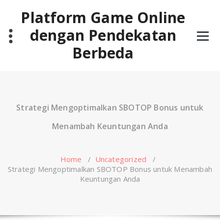
Skip
Platform Game Online
to
content
dengan Pendekatan
Berbeda
Strategi Mengoptimalkan SBOTOP Bonus untuk
Menambah Keuntungan Anda
Home
/
Uncategorized
/
Strategi Mengoptimalkan SBOTOP Bonus untuk Menambah
Keuntungan Anda