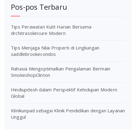
Pos-pos Terbaru
Tips Perawatan Kulit Harian Bersama
drchitrasskincure Modern
Tips Menjaga Nilai Properti di Lingkungan
saddlebrookecondos
Rahasia Mengoptimalkan Pengalaman Bermain
SmokeshopClinton
Hindiupdesh dalam Perspektif Kehidupan Modern
Global
Klinikunpad sebagai Klinik Pendidikan dengan Layanan
Unggul