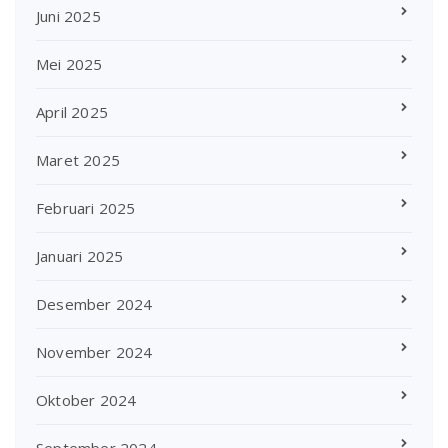
Juni 2025
Mei 2025
April 2025
Maret 2025
Februari 2025
Januari 2025
Desember 2024
November 2024
Oktober 2024
September 2024