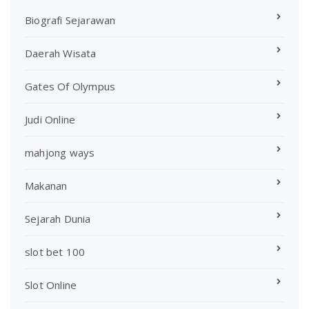
Biografi Sejarawan
Daerah Wisata
Gates Of Olympus
Judi Online
mahjong ways
Makanan
Sejarah Dunia
slot bet 100
Slot Online