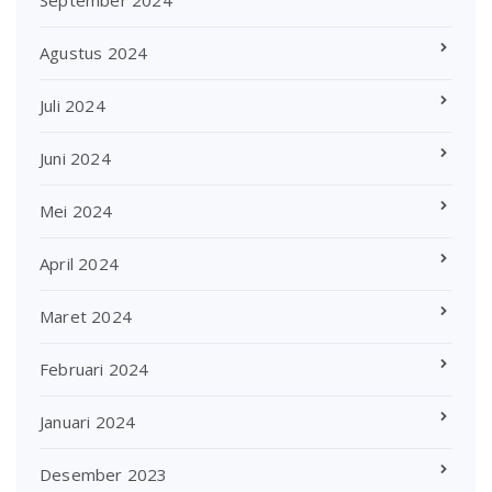
Agustus 2024
Juli 2024
Juni 2024
Mei 2024
April 2024
Maret 2024
Februari 2024
Januari 2024
Desember 2023