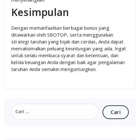
Kesimpulan
Dengan memanfaatkan berbagai bonus yang
ditawarkan oleh SBOTOP, serta menggunakan
strategi taruhan yang bijak dan cerdas, Anda dapat
memaksimalkan peluang keuntungan yang ada. Ingat
untuk selalu membaca syarat dan ketentuan, dan
kelola keuangan Anda dengan baik agar pengalaman
taruhan Anda semakin menguntungkan.
Cari
untuk: