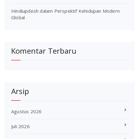
Hindiupdesh dalam Perspektif Kehidupan Modern
Global
Komentar Terbaru
Arsip
Agustus 2026
Juli 2026