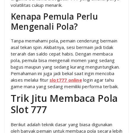
volatilitas cukup menarik.
Kenapa Pemula Perlu
Mengenali Pola?
Tanpa memahami pola, pemain cenderung bermain
asal tekan spin. Akibatnya, sesi bermain jadi tidak
terarah dan saldo cepat habis. Dengan membaca
pola, pemula bisa mengenali momen yang sedang
bagus maupun yang sedang kurang menguntungkan.
Pemahaman ini juga jadi bekal saat ingin mencoba
akses melalui fitur
slot777 online
login agar tahu
game mana yang sedang memiliki performa terbaik.
Trik Jitu Membaca Pola
Slot 777
Berikut adalah teknik dasar yang biasa digunakan
oleh banyak pemain untuk membaca pola secara lebih