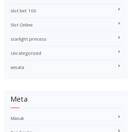
slot bet 100
Slot Online
starlight princess
Uncategorized
wisata
Meta
Masuk