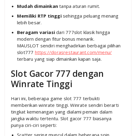
Mudah dimainkan
tanpa aturan rumit.
Memiliki RTP tinggi
sehingga peluang menang
lebih besar.
Beragam variasi
dari 777slot klasik hingga
modern dengan fitur bonus menarik.
MAUSLOT sendiri menghadirkan berbagai pilihan
slot777
https://dorasrestaurant.com/menu/
terbaru yang siap dimainkan kapan saja.
Slot Gacor 777 dengan
Winrate Tinggi
Hari ini, beberapa game slot 777 terbukti
memberikan winrate tinggi. Winrate sendiri berarti
tingkat kemenangan yang dialami pemain dalam
jangka waktu tertentu. Slot gacor 777 biasanya
punya ciri-ciri seperti:
Scatter sering muncul dalam beberapa spin.