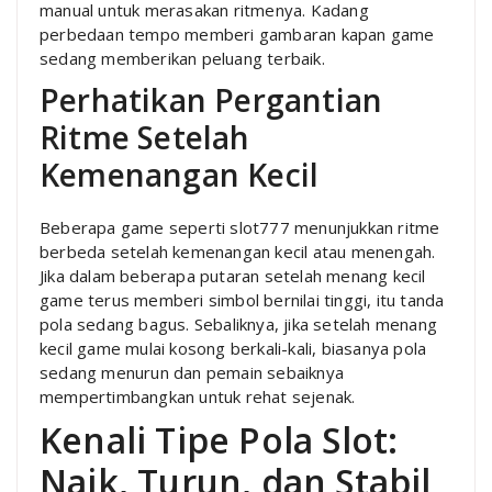
manual untuk merasakan ritmenya. Kadang
perbedaan tempo memberi gambaran kapan game
sedang memberikan peluang terbaik.
Perhatikan Pergantian
Ritme Setelah
Kemenangan Kecil
Beberapa game seperti slot777 menunjukkan ritme
berbeda setelah kemenangan kecil atau menengah.
Jika dalam beberapa putaran setelah menang kecil
game terus memberi simbol bernilai tinggi, itu tanda
pola sedang bagus. Sebaliknya, jika setelah menang
kecil game mulai kosong berkali-kali, biasanya pola
sedang menurun dan pemain sebaiknya
mempertimbangkan untuk rehat sejenak.
Kenali Tipe Pola Slot:
Naik, Turun, dan Stabil