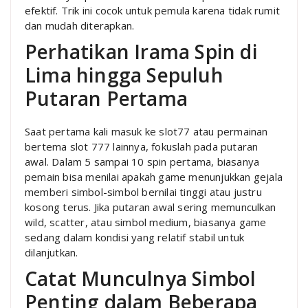
efektif. Trik ini cocok untuk pemula karena tidak rumit
dan mudah diterapkan.
Perhatikan Irama Spin di
Lima hingga Sepuluh
Putaran Pertama
Saat pertama kali masuk ke slot77 atau permainan
bertema slot 777 lainnya, fokuslah pada putaran
awal. Dalam 5 sampai 10 spin pertama, biasanya
pemain bisa menilai apakah game menunjukkan gejala
memberi simbol-simbol bernilai tinggi atau justru
kosong terus. Jika putaran awal sering memunculkan
wild, scatter, atau simbol medium, biasanya game
sedang dalam kondisi yang relatif stabil untuk
dilanjutkan.
Catat Munculnya Simbol
Penting dalam Beberapa