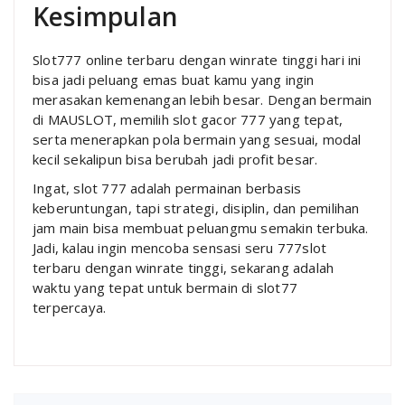
Kesimpulan
Slot777 online terbaru dengan winrate tinggi hari ini
bisa jadi peluang emas buat kamu yang ingin
merasakan kemenangan lebih besar. Dengan bermain
di MAUSLOT, memilih slot gacor 777 yang tepat,
serta menerapkan pola bermain yang sesuai, modal
kecil sekalipun bisa berubah jadi profit besar.
Ingat, slot 777 adalah permainan berbasis
keberuntungan, tapi strategi, disiplin, dan pemilihan
jam main bisa membuat peluangmu semakin terbuka.
Jadi, kalau ingin mencoba sensasi seru 777slot
terbaru dengan winrate tinggi, sekarang adalah
waktu yang tepat untuk bermain di slot77
terpercaya.