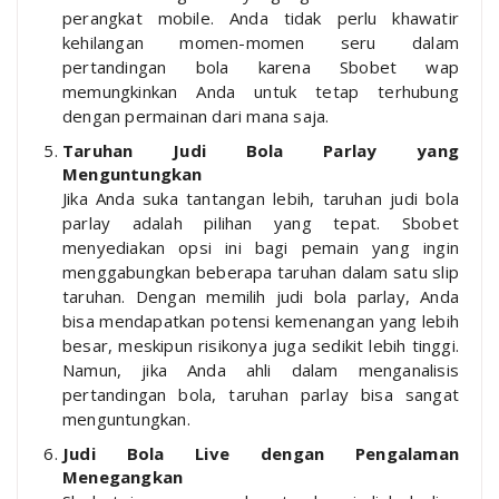
perangkat mobile. Anda tidak perlu khawatir
kehilangan momen-momen seru dalam
pertandingan bola karena Sbobet wap
memungkinkan Anda untuk tetap terhubung
dengan permainan dari mana saja.
Taruhan Judi Bola Parlay yang
Menguntungkan
Jika Anda suka tantangan lebih, taruhan judi bola
parlay adalah pilihan yang tepat. Sbobet
menyediakan opsi ini bagi pemain yang ingin
menggabungkan beberapa taruhan dalam satu slip
taruhan. Dengan memilih judi bola parlay, Anda
bisa mendapatkan potensi kemenangan yang lebih
besar, meskipun risikonya juga sedikit lebih tinggi.
Namun, jika Anda ahli dalam menganalisis
pertandingan bola, taruhan parlay bisa sangat
menguntungkan.
Judi Bola Live dengan Pengalaman
Menegangkan