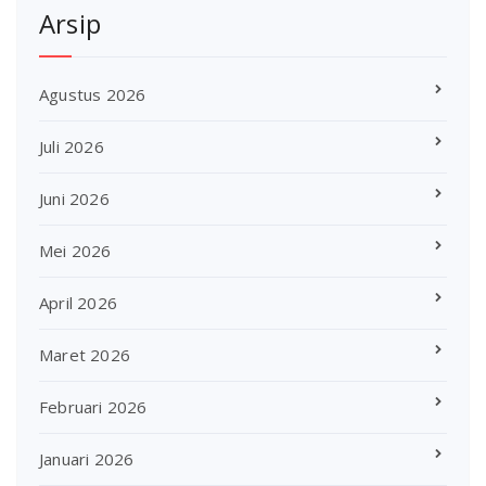
Arsip
Agustus 2026
Juli 2026
Juni 2026
Mei 2026
April 2026
Maret 2026
Februari 2026
Januari 2026