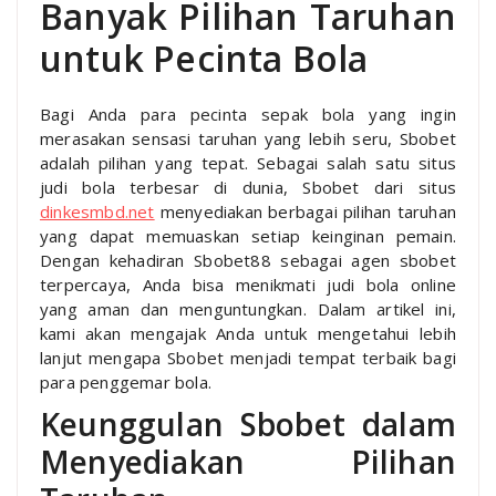
Banyak Pilihan Taruhan
untuk Pecinta Bola
Bagi Anda para pecinta sepak bola yang ingin
merasakan sensasi taruhan yang lebih seru, Sbobet
adalah pilihan yang tepat. Sebagai salah satu situs
judi bola terbesar di dunia, Sbobet dari situs
dinkesmbd.net
menyediakan berbagai pilihan taruhan
yang dapat memuaskan setiap keinginan pemain.
Dengan kehadiran Sbobet88 sebagai agen sbobet
terpercaya, Anda bisa menikmati judi bola online
yang aman dan menguntungkan. Dalam artikel ini,
kami akan mengajak Anda untuk mengetahui lebih
lanjut mengapa Sbobet menjadi tempat terbaik bagi
para penggemar bola.
Keunggulan Sbobet dalam
Menyediakan Pilihan