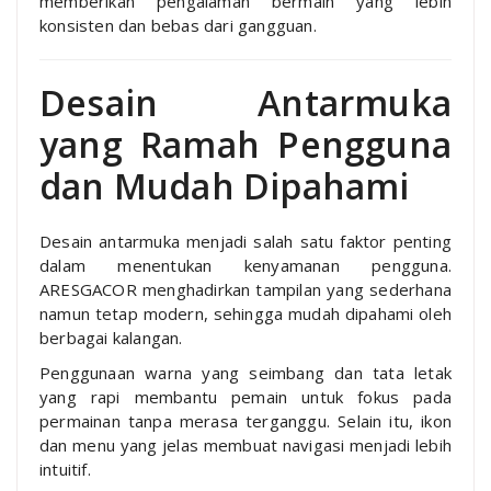
memberikan pengalaman bermain yang lebih
konsisten dan bebas dari gangguan.
Desain Antarmuka
yang Ramah Pengguna
dan Mudah Dipahami
Desain antarmuka menjadi salah satu faktor penting
dalam menentukan kenyamanan pengguna.
ARESGACOR menghadirkan tampilan yang sederhana
namun tetap modern, sehingga mudah dipahami oleh
berbagai kalangan.
Penggunaan warna yang seimbang dan tata letak
yang rapi membantu pemain untuk fokus pada
permainan tanpa merasa terganggu. Selain itu, ikon
dan menu yang jelas membuat navigasi menjadi lebih
intuitif.