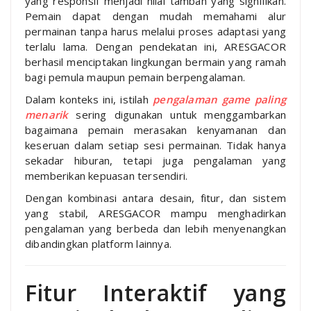
yang responsif menjadi nilai tambah yang signifikan.
Pemain dapat dengan mudah memahami alur
permainan tanpa harus melalui proses adaptasi yang
terlalu lama. Dengan pendekatan ini, ARESGACOR
berhasil menciptakan lingkungan bermain yang ramah
bagi pemula maupun pemain berpengalaman.
Dalam konteks ini, istilah
pengalaman game paling
menarik
sering digunakan untuk menggambarkan
bagaimana pemain merasakan kenyamanan dan
keseruan dalam setiap sesi permainan. Tidak hanya
sekadar hiburan, tetapi juga pengalaman yang
memberikan kepuasan tersendiri.
Dengan kombinasi antara desain, fitur, dan sistem
yang stabil, ARESGACOR mampu menghadirkan
pengalaman yang berbeda dan lebih menyenangkan
dibandingkan platform lainnya.
Fitur Interaktif yang