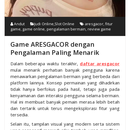
Andut
Judi Online
,
Slot Online
aresgacor
,
fitur
game
,
game online
,
pengalaman bermain
,
review game
Game ARESGACOR dengan
Pengalaman Paling Menarik
Dalam beberapa waktu terakhir,
daftar aresgacor
mulai menarik perhatian banyak pengguna karena
menawarkan pengalaman bermain yang berbeda dari
platform lainnya. Konsep permainan yang dihadirkan
tidak hanya berfokus pada hasil, tetapi juga pada
kenyamanan dan interaksi pengguna selama bermain.
Hal ini membuat banyak pemain merasa lebih betah
dan tertarik untuk terus mengeksplorasi fitur yang
tersedia.
Selain itu, tampilan visual yang modern serta sistem