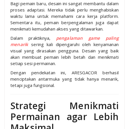
Bagi pemain baru, desain ini sangat membantu dalam
proses adaptasi. Mereka tidak perlu menghabiskan
waktu lama untuk memahami cara kerja platform.
Sementara itu, pemain berpengalaman juga dapat
menikmati kemudahan akses yang ditawarkan.
Dalam praktiknya,
pengalaman game paling
menarik
sering kali dipengaruhi oleh kenyamanan
visual yang dirasakan pengguna. Desain yang baik
akan membuat pemain lebih betah dan menikmati
setiap sesi permainan.
Dengan pendekatan ini, ARESGACOR berhasil
menciptakan antarmuka yang tidak hanya menarik,
tetapi juga fungsional.
Strategi Menikmati
Permainan agar Lebih
Maksimal