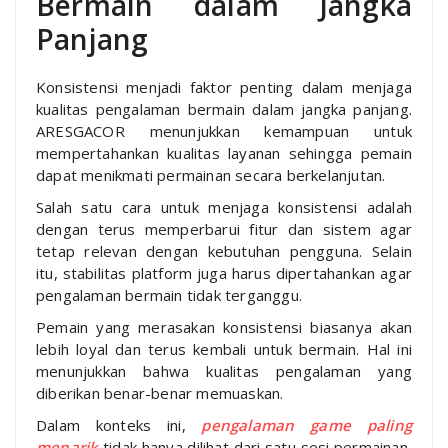
Bermain dalam Jangka
Panjang
Konsistensi menjadi faktor penting dalam menjaga
kualitas pengalaman bermain dalam jangka panjang.
ARESGACOR menunjukkan kemampuan untuk
mempertahankan kualitas layanan sehingga pemain
dapat menikmati permainan secara berkelanjutan.
Salah satu cara untuk menjaga konsistensi adalah
dengan terus memperbarui fitur dan sistem agar
tetap relevan dengan kebutuhan pengguna. Selain
itu, stabilitas platform juga harus dipertahankan agar
pengalaman bermain tidak terganggu.
Pemain yang merasakan konsistensi biasanya akan
lebih loyal dan terus kembali untuk bermain. Hal ini
menunjukkan bahwa kualitas pengalaman yang
diberikan benar-benar memuaskan.
Dalam konteks ini,
pengalaman game paling
menarik
tidak hanya dilihat dari satu sesi permainan,