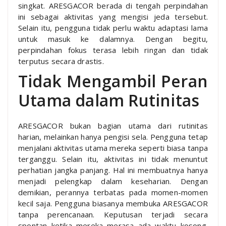
singkat. ARESGACOR berada di tengah perpindahan
ini sebagai aktivitas yang mengisi jeda tersebut.
Selain itu, pengguna tidak perlu waktu adaptasi lama
untuk masuk ke dalamnya. Dengan begitu,
perpindahan fokus terasa lebih ringan dan tidak
terputus secara drastis.
Tidak Mengambil Peran
Utama dalam Rutinitas
ARESGACOR bukan bagian utama dari rutinitas
harian, melainkan hanya pengisi sela. Pengguna tetap
menjalani aktivitas utama mereka seperti biasa tanpa
terganggu. Selain itu, aktivitas ini tidak menuntut
perhatian jangka panjang. Hal ini membuatnya hanya
menjadi pelengkap dalam keseharian. Dengan
demikian, perannya terbatas pada momen-momen
kecil saja. Pengguna biasanya membuka ARESGACOR
tanpa perencanaan. Keputusan terjadi secara
spontan ketika mereka merasa ada waktu kosong.