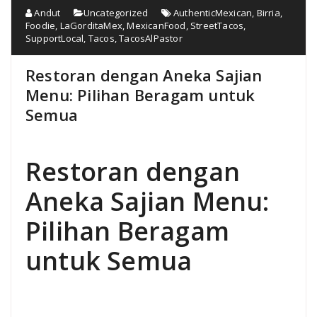
Andut
Uncategorized
AuthenticMexican
,
Birria
,
Foodie
,
LaGorditaMex
,
MexicanFood
,
StreetTacos
,
SupportLocal
,
Tacos
,
TacosAlPastor
Restoran dengan Aneka Sajian
Menu: Pilihan Beragam untuk
Semua
Restoran dengan
Aneka Sajian Menu:
Pilihan Beragam
untuk Semua