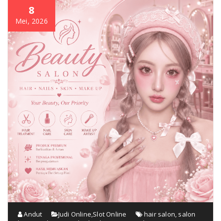
8
Mei, 2026
Andut
Judi Online
,
Slot Online
hair salon
,
salon