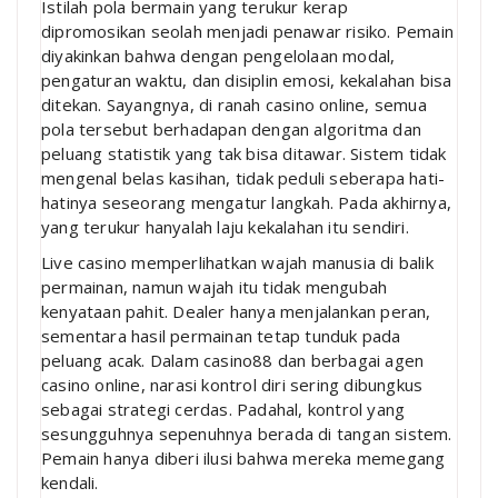
Istilah pola bermain yang terukur kerap
dipromosikan seolah menjadi penawar risiko. Pemain
diyakinkan bahwa dengan pengelolaan modal,
pengaturan waktu, dan disiplin emosi, kekalahan bisa
ditekan. Sayangnya, di ranah casino online, semua
pola tersebut berhadapan dengan algoritma dan
peluang statistik yang tak bisa ditawar. Sistem tidak
mengenal belas kasihan, tidak peduli seberapa hati-
hatinya seseorang mengatur langkah. Pada akhirnya,
yang terukur hanyalah laju kekalahan itu sendiri.
Live casino memperlihatkan wajah manusia di balik
permainan, namun wajah itu tidak mengubah
kenyataan pahit. Dealer hanya menjalankan peran,
sementara hasil permainan tetap tunduk pada
peluang acak. Dalam casino88 dan berbagai agen
casino online, narasi kontrol diri sering dibungkus
sebagai strategi cerdas. Padahal, kontrol yang
sesungguhnya sepenuhnya berada di tangan sistem.
Pemain hanya diberi ilusi bahwa mereka memegang
kendali.