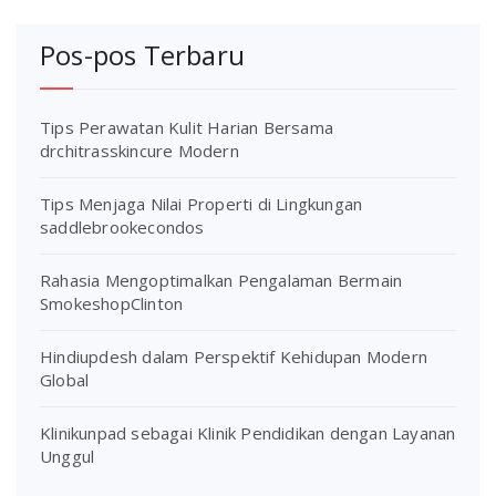
Pos-pos Terbaru
Tips Perawatan Kulit Harian Bersama
drchitrasskincure Modern
Tips Menjaga Nilai Properti di Lingkungan
saddlebrookecondos
Rahasia Mengoptimalkan Pengalaman Bermain
SmokeshopClinton
Hindiupdesh dalam Perspektif Kehidupan Modern
Global
Klinikunpad sebagai Klinik Pendidikan dengan Layanan
Unggul