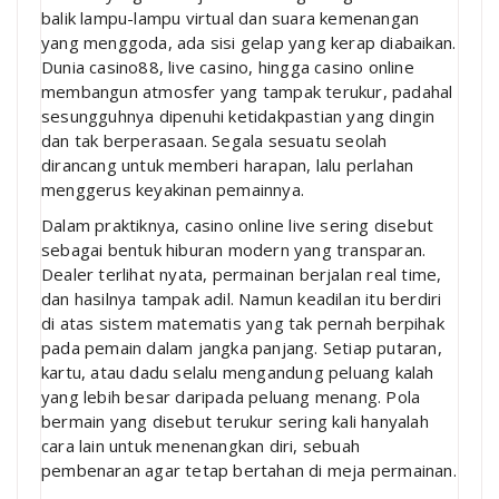
balik lampu-lampu virtual dan suara kemenangan
yang menggoda, ada sisi gelap yang kerap diabaikan.
Dunia casino88, live casino, hingga casino online
membangun atmosfer yang tampak terukur, padahal
sesungguhnya dipenuhi ketidakpastian yang dingin
dan tak berperasaan. Segala sesuatu seolah
dirancang untuk memberi harapan, lalu perlahan
menggerus keyakinan pemainnya.
Dalam praktiknya, casino online live sering disebut
sebagai bentuk hiburan modern yang transparan.
Dealer terlihat nyata, permainan berjalan real time,
dan hasilnya tampak adil. Namun keadilan itu berdiri
di atas sistem matematis yang tak pernah berpihak
pada pemain dalam jangka panjang. Setiap putaran,
kartu, atau dadu selalu mengandung peluang kalah
yang lebih besar daripada peluang menang. Pola
bermain yang disebut terukur sering kali hanyalah
cara lain untuk menenangkan diri, sebuah
pembenaran agar tetap bertahan di meja permainan.