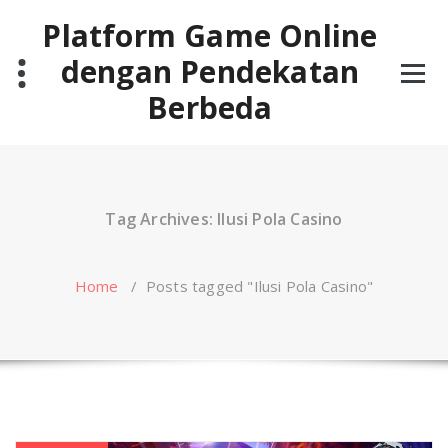
Skip
Platform Game Online
to
content
dengan Pendekatan
Berbeda
Tag Archives: Ilusi Pola Casino
Home
/
Posts tagged "Ilusi Pola Casino"