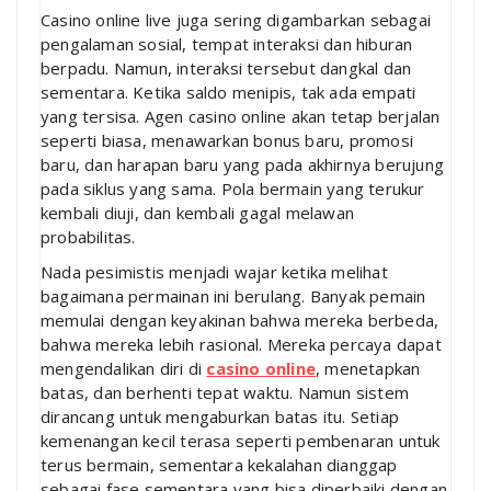
Casino online live juga sering digambarkan sebagai
pengalaman sosial, tempat interaksi dan hiburan
berpadu. Namun, interaksi tersebut dangkal dan
sementara. Ketika saldo menipis, tak ada empati
yang tersisa. Agen casino online akan tetap berjalan
seperti biasa, menawarkan bonus baru, promosi
baru, dan harapan baru yang pada akhirnya berujung
pada siklus yang sama. Pola bermain yang terukur
kembali diuji, dan kembali gagal melawan
probabilitas.
Nada pesimistis menjadi wajar ketika melihat
bagaimana permainan ini berulang. Banyak pemain
memulai dengan keyakinan bahwa mereka berbeda,
bahwa mereka lebih rasional. Mereka percaya dapat
mengendalikan diri di
casino online
, menetapkan
batas, dan berhenti tepat waktu. Namun sistem
dirancang untuk mengaburkan batas itu. Setiap
kemenangan kecil terasa seperti pembenaran untuk
terus bermain, sementara kekalahan dianggap
sebagai fase sementara yang bisa diperbaiki dengan