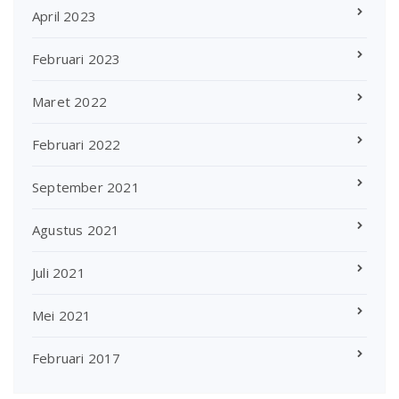
April 2023
Februari 2023
Maret 2022
Februari 2022
September 2021
Agustus 2021
Juli 2021
Mei 2021
Februari 2017