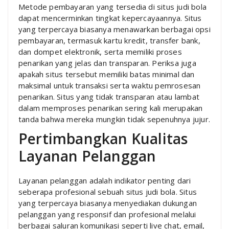
Metode pembayaran yang tersedia di situs judi bola
dapat mencerminkan tingkat kepercayaannya. Situs
yang terpercaya biasanya menawarkan berbagai opsi
pembayaran, termasuk kartu kredit, transfer bank,
dan dompet elektronik, serta memiliki proses
penarikan yang jelas dan transparan. Periksa juga
apakah situs tersebut memiliki batas minimal dan
maksimal untuk transaksi serta waktu pemrosesan
penarikan. Situs yang tidak transparan atau lambat
dalam memproses penarikan sering kali merupakan
tanda bahwa mereka mungkin tidak sepenuhnya jujur.
Pertimbangkan Kualitas
Layanan Pelanggan
Layanan pelanggan adalah indikator penting dari
seberapa profesional sebuah situs judi bola. Situs
yang terpercaya biasanya menyediakan dukungan
pelanggan yang responsif dan profesional melalui
berbagai saluran komunikasi seperti live chat, email,