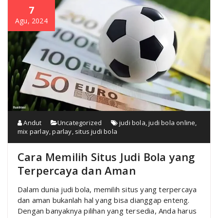
7
Agu, 2024
Andut
Uncategorized
judi bola
,
judi bola online
,
mix parlay
,
parlay
,
situs judi bola
Cara Memilih Situs Judi Bola yang
Terpercaya dan Aman
Dalam dunia judi bola, memilih situs yang terpercaya
dan aman bukanlah hal yang bisa dianggap enteng.
Dengan banyaknya pilihan yang tersedia, Anda harus