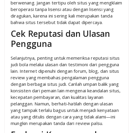
berwenang. Jangan tertipu oleh situs yang mengklaim
beroperasi tanpa lisensi atau dengan lisensi yang
diragukan, karena ini sering kali merupakan tanda
bahwa situs tersebut tidak dapat dipercaya.
Cek Reputasi dan Ulasan
Pengguna
Selanjutnya, penting untuk memeriksa reputasi situs
judi bola melalui ulasan dan testimoni dari pengguna
lain. Internet dipenuhi dengan forum, blog, dan situs
review yang membahas pengalaman pengguna
dengan berbagai situs judi. Carilah umpan balik yang
konsisten dari pemain lain mengenai keandalan situs,
kecepatan pembayaran, dan kualitas layanan
pelanggan. Namun, berhati-hatilah dengan ulasan
yang tampak terlalu bagus untuk menjadi kenyataan
atau yang ditulis dengan cara yang tidak alami—ini
mungkin merupakan tanda dari review palsu.