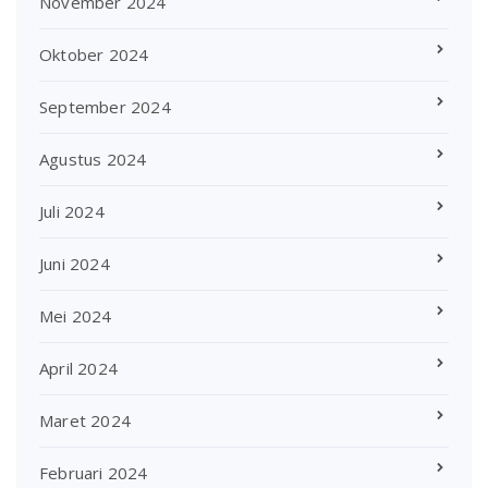
November 2024
Oktober 2024
September 2024
Agustus 2024
Juli 2024
Juni 2024
Mei 2024
April 2024
Maret 2024
Februari 2024