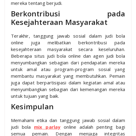
mereka tentang berjudi.
Berkontribusi pada
Kesejahteraan Masyarakat
Terakhir, tanggung jawab sosial dalam judi bola
online juga melibatkan berkontribusi pada
kesejahteraan masyarakat secara keseluruhan.
Beberapa situs judi bola online dan agen judi bola
menyumbangkan sebagian dari pendapatan mereka
untuk amal atau program-program sosial yang
membantu masyarakat yang membutuhkan. Pemain
juga dapat berpartisipasi dalam kegiatan amal atau
menyumbangkan sebagian dari kemenangan mereka
untuk tujuan yang baik.
Kesimpulan
Memahami etika dan tanggung jawab sosial dalam
judi bola
mix parlay
online adalah penting bagi
semua pemain. Dengan menjaga integritas