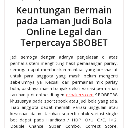
Keuntungan Bermain
pada Laman Judi Bola
Online Legal dan
Terpercaya SBOBET
Jadi semoga dengan adanya penjelasan di atas
perihal sistem menghitung hasil pemasangan parlay,
semoga dapat memberikan manfaat yang berkhasiat
untuk para anggota yang masih belum mengerti
sebelumnya ya. Kecuali dari permainan mix parlay
bola, pastinya masih banyak sekali variasi permainan
taruhan judi online di agen
orbakers.com
SBOBET88
khususnya pada sportsbook atau judi bola yang ada.
Tiap anggota dapat memilih variasi unggulan atau
kesukaan dalam taruhan seperti untuk variasi single
bet dapat pada Handicap / HDP, O/U, O/E, 1×2,
Double Chance, Super Combo, Correct Score,