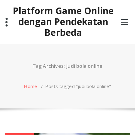
Skip
Platform Game Online
to
content
dengan Pendekatan
Berbeda
Tag Archives: judi bola online
Home
/
Posts tagged "judi bola online"