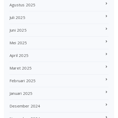
Agustus 2025
Juli 2025
Juni 2025
Mei 2025
April 2025
Maret 2025
Februari 2025
Januari 2025
Desember 2024