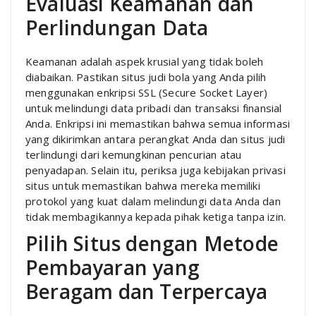
Evaluasi Keamanan dan
Perlindungan Data
Keamanan adalah aspek krusial yang tidak boleh
diabaikan. Pastikan situs judi bola yang Anda pilih
menggunakan enkripsi SSL (Secure Socket Layer)
untuk melindungi data pribadi dan transaksi finansial
Anda. Enkripsi ini memastikan bahwa semua informasi
yang dikirimkan antara perangkat Anda dan situs judi
terlindungi dari kemungkinan pencurian atau
penyadapan. Selain itu, periksa juga kebijakan privasi
situs untuk memastikan bahwa mereka memiliki
protokol yang kuat dalam melindungi data Anda dan
tidak membagikannya kepada pihak ketiga tanpa izin.
Pilih Situs dengan Metode
Pembayaran yang
Beragam dan Terpercaya