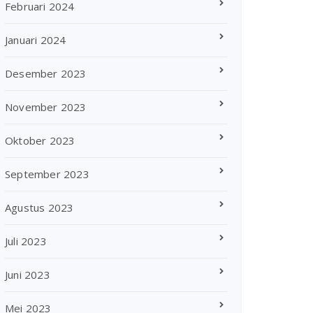
Februari 2024
Januari 2024
Desember 2023
November 2023
Oktober 2023
September 2023
Agustus 2023
Juli 2023
Juni 2023
Mei 2023