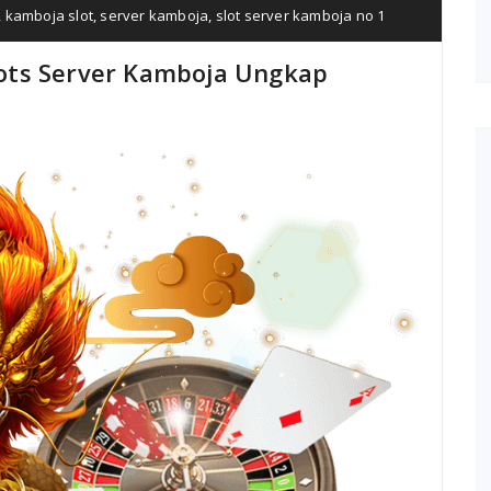
,
kamboja slot
,
server kamboja
,
slot server kamboja no 1
ots Server Kamboja Ungkap