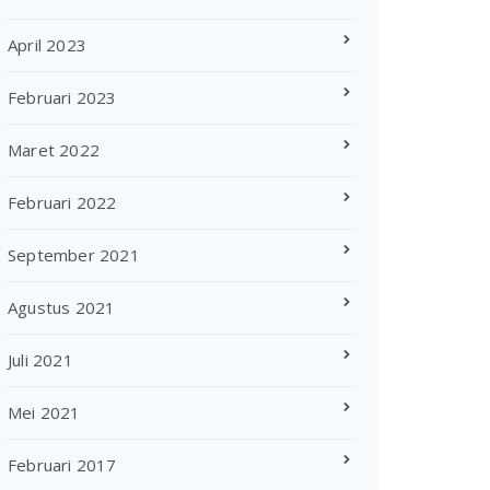
April 2023
Februari 2023
Maret 2022
Februari 2022
September 2021
Agustus 2021
Juli 2021
Mei 2021
Februari 2017