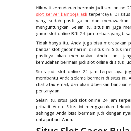
Nikmati kemudahan bermain judi slot online 2
slot server kamboja asli
terpercaya! Di situs
yang sudah pasti gacor dan menawarkan 
menguntungkan. Selain itu, situs ini jug
game slot online BRI 24 jam terbaik yang bisa 
Tidak hanya itu, Anda juga bisa merasakan 
bandar slot gacor hari ini di situs ini. Situs
pastinya akan memuaskan Anda. Jadi, jan
kemudahan bermain judi slot online di situs jud
Situs judi slot online 24 jam terpercaya j
membantu Anda selama bermain di situs ini. 
chat atau email, dan akan diberikan bantuan 
pertanyaan.
Selain itu, situs judi slot online 24 jam te
pribadi Anda. Situs ini menggunakan tekno
sehingga Anda bisa bermain judi dengan nya
data pribadi Anda.
Situs Slot Gacor Bula