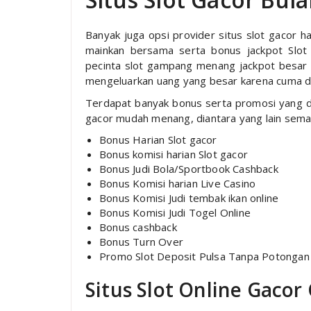
Banyak juga opsi provider situs slot gacor h
mainkan bersama serta bonus jackpot Slot
pecinta slot gampang menang jackpot besar 
mengeluarkan uang yang besar karena cuma de
Terdapat banyak bonus serta promosi yang dap
gacor mudah menang, diantara yang lain sem
Bonus Harian Slot gacor
Bonus komisi harian Slot gacor
Bonus Judi Bola/Sportbook Cashback
Bonus Komisi harian Live Casino
Bonus Komisi Judi tembak ikan online
Bonus Komisi Judi Togel Online
Bonus cashback
Bonus Turn Over
Promo Slot Deposit Pulsa Tanpa Potongan
Situs Slot Online Gac