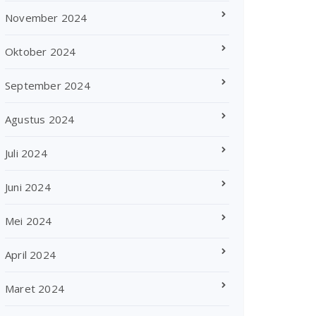
November 2024
Oktober 2024
September 2024
Agustus 2024
Juli 2024
Juni 2024
Mei 2024
April 2024
Maret 2024