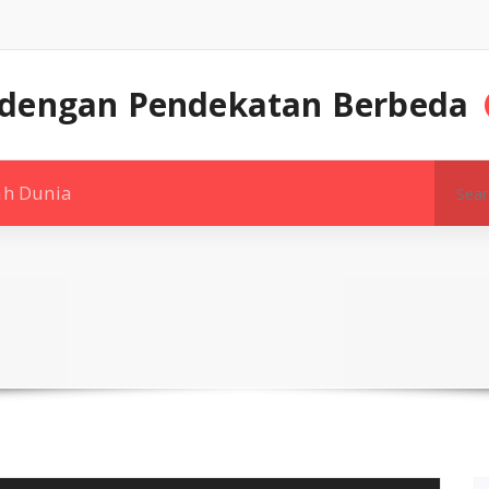
 dengan Pendekatan Berbeda
Search
ah Dunia
for: