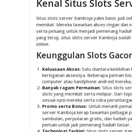
Kenal Situs Slots Se
Situs slots server Kamboja yakni basis judi 
memikat. Mereka tawarkan akses ringan dan 
serta peluang untuk menjadi pemenang hadiah
yang teruji, situs slots server Kamboja sudah
online.
Keunggulan Slots Gaco
Keluasaan Akses:
Satu diantara kelebihan
keringanan aksesnya. Beberapa pemain bisa 
computer atau handphone android mereka,
Banyak ragam Permainan:
Situs slots s
slots yang memikat serta melipur. Dari topi
sesuai opsi mereka serta coba peruntunga
Promo serta Bonus:
Untuk menarik pemain
server Kamboja kerap tawarkan pelbagai p
sambutan, perputaran gratis, dan hadiah y
pemain untuk jadi pemenang hadiah besar.
Technologi Terkini:
Situs slots server Ka