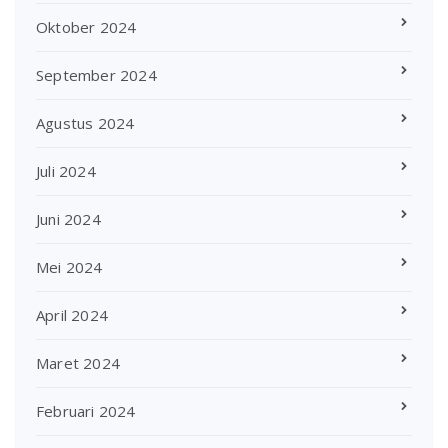
Oktober 2024
September 2024
Agustus 2024
Juli 2024
Juni 2024
Mei 2024
April 2024
Maret 2024
Februari 2024