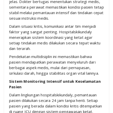
jelas. Dokter bertugas menentukan strategi medis,
sementara perawat memastikan kondisi pasien tetap
stabil melalui pemantauan intensif dan tindakan cepat
sesuai instruksi medis.
Dalam situasi kritis, komunikasi antar tim menjadi
faktor yang sangat penting. Hospitalskikundaly
menerapkan sistem koordinasi yang ketat agar
setiap tindakan medis dilakukan secara tepat waktu
dan terarah.
Pendekatan multidisiplin ini memastikan bahwa
pasien mendapatkan perawatan menyeluruh dari
berbagai aspek medis, mulai dari pernapasan,
sirkulasi darah, hingga stabilitas organ vital lainnya.
Sistem Monitoring Intensif untuk Keselamatan
Pasien
Dalam lingkungan hospitalskikundaly, pemantauan
pasien dilakukan secara 24 jam tanpa henti. Setiap
pasien yang berada dalam kondisi kritis ditempatkan
di ruang ICU dengan sistem pengawasan ketat.