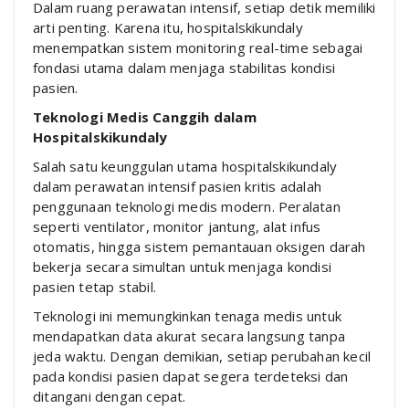
Dalam ruang perawatan intensif, setiap detik memiliki
arti penting. Karena itu, hospitalskikundaly
menempatkan sistem monitoring real-time sebagai
fondasi utama dalam menjaga stabilitas kondisi
pasien.
Teknologi Medis Canggih dalam
Hospitalskikundaly
Salah satu keunggulan utama hospitalskikundaly
dalam perawatan intensif pasien kritis adalah
penggunaan teknologi medis modern. Peralatan
seperti ventilator, monitor jantung, alat infus
otomatis, hingga sistem pemantauan oksigen darah
bekerja secara simultan untuk menjaga kondisi
pasien tetap stabil.
Teknologi ini memungkinkan tenaga medis untuk
mendapatkan data akurat secara langsung tanpa
jeda waktu. Dengan demikian, setiap perubahan kecil
pada kondisi pasien dapat segera terdeteksi dan
ditangani dengan cepat.