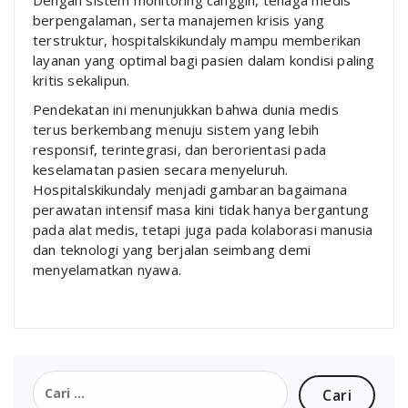
berpengalaman, serta manajemen krisis yang
terstruktur, hospitalskikundaly mampu memberikan
layanan yang optimal bagi pasien dalam kondisi paling
kritis sekalipun.
Pendekatan ini menunjukkan bahwa dunia medis
terus berkembang menuju sistem yang lebih
responsif, terintegrasi, dan berorientasi pada
keselamatan pasien secara menyeluruh.
Hospitalskikundaly menjadi gambaran bagaimana
perawatan intensif masa kini tidak hanya bergantung
pada alat medis, tetapi juga pada kolaborasi manusia
dan teknologi yang berjalan seimbang demi
menyelamatkan nyawa.
Cari
untuk: