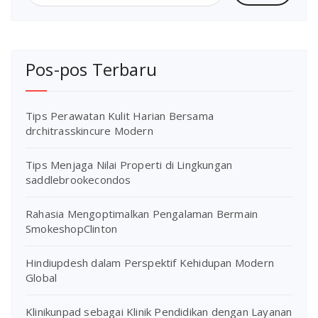
Pos-pos Terbaru
Tips Perawatan Kulit Harian Bersama
drchitrasskincure Modern
Tips Menjaga Nilai Properti di Lingkungan
saddlebrookecondos
Rahasia Mengoptimalkan Pengalaman Bermain
SmokeshopClinton
Hindiupdesh dalam Perspektif Kehidupan Modern
Global
Klinikunpad sebagai Klinik Pendidikan dengan Layanan