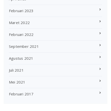
Februari 2023
Maret 2022
Februari 2022
September 2021
Agustus 2021
Juli 2021
Mei 2021
Februari 2017