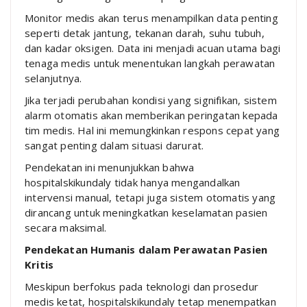
Monitor medis akan terus menampilkan data penting
seperti detak jantung, tekanan darah, suhu tubuh,
dan kadar oksigen. Data ini menjadi acuan utama bagi
tenaga medis untuk menentukan langkah perawatan
selanjutnya.
Jika terjadi perubahan kondisi yang signifikan, sistem
alarm otomatis akan memberikan peringatan kepada
tim medis. Hal ini memungkinkan respons cepat yang
sangat penting dalam situasi darurat.
Pendekatan ini menunjukkan bahwa
hospitalskikundaly tidak hanya mengandalkan
intervensi manual, tetapi juga sistem otomatis yang
dirancang untuk meningkatkan keselamatan pasien
secara maksimal.
Pendekatan Humanis dalam Perawatan Pasien
Kritis
Meskipun berfokus pada teknologi dan prosedur
medis ketat, hospitalskikundaly tetap menempatkan