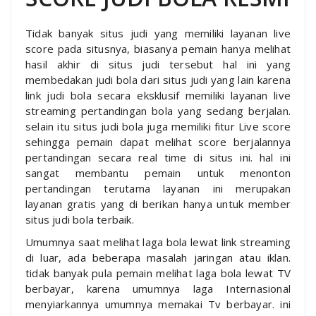
Tidak banyak situs judi yang memiliki layanan live
score pada situsnya, biasanya pemain hanya melihat
hasil akhir di situs judi tersebut hal ini yang
membedakan judi bola dari situs judi yang lain karena
link judi bola secara eksklusif memiliki layanan live
streaming pertandingan bola yang sedang berjalan.
selain itu situs judi bola juga memiliki fitur Live score
sehingga pemain dapat melihat score berjalannya
pertandingan secara real time di situs ini. hal ini
sangat membantu pemain untuk menonton
pertandingan terutama layanan ini merupakan
layanan gratis yang di berikan hanya untuk member
situs judi bola terbaik.
Umumnya saat melihat laga bola lewat link streaming
di luar, ada beberapa masalah jaringan atau iklan.
tidak banyak pula pemain melihat laga bola lewat TV
berbayar, karena umumnya laga Internasional
menyiarkannya umumnya memakai Tv berbayar. ini