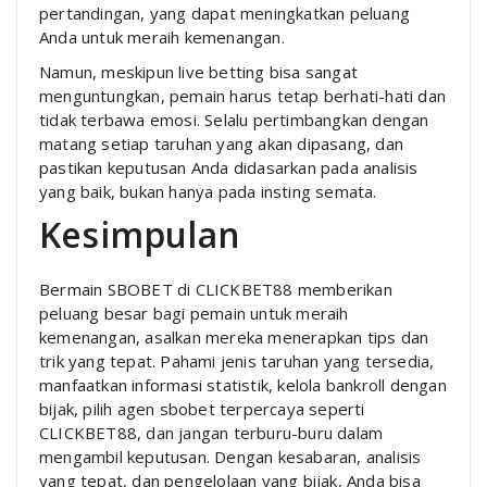
pertandingan, yang dapat meningkatkan peluang
Anda untuk meraih kemenangan.
Namun, meskipun live betting bisa sangat
menguntungkan, pemain harus tetap berhati-hati dan
tidak terbawa emosi. Selalu pertimbangkan dengan
matang setiap taruhan yang akan dipasang, dan
pastikan keputusan Anda didasarkan pada analisis
yang baik, bukan hanya pada insting semata.
Kesimpulan
Bermain SBOBET di CLICKBET88 memberikan
peluang besar bagi pemain untuk meraih
kemenangan, asalkan mereka menerapkan tips dan
trik yang tepat. Pahami jenis taruhan yang tersedia,
manfaatkan informasi statistik, kelola bankroll dengan
bijak, pilih agen sbobet terpercaya seperti
CLICKBET88, dan jangan terburu-buru dalam
mengambil keputusan. Dengan kesabaran, analisis
yang tepat, dan pengelolaan yang bijak, Anda bisa