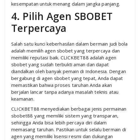
kesempatan untuk menang dalam jangka panjang.
4. Pilih Agen SBOBET
Terpercaya
Salah satu kunci keberhasilan dalam bermain judi bola
adalah memilih agen sbobet yang terpercaya dan
memiliki reputasi baik. CLICKBET88 adalah agen
sbobet yang sudah terbukti aman dan dapat
diandalkan oleh banyak pemain di Indonesia. Dengan
bergabung di agen sbobet yang tepat, Anda dapat
memastikan bahwa proses taruhan Anda akan
berjalan lancar tanpa adanya masalah teknis atau
keamanan.
CLICKBET88 menyediakan berbagai jenis permainan
sbobet88 yang memiliki sistem yang transparan,
sehingga Anda bisa lebih percaya diri dalam
memasang taruhan. Pastikan untuk selalu bermain di
agen yang memiliki lisensi resmi dan dukungan