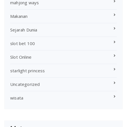
mahjong ways
Makanan
Sejarah Dunia
slot bet 100
Slot Online
starlight princess
Uncategorized
wisata