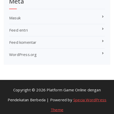
Meta
Masuk
Feed entri
Feed komentar
WordPress.org
Copyright © 2026 Platform Game Online dengan
Pendekatan Berbeda | Powered by
Specia WordPress
Theme