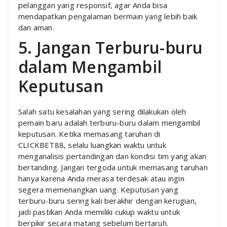
pelanggan yang responsif, agar Anda bisa
mendapatkan pengalaman bermain yang lebih baik
dan aman.
5. Jangan Terburu-buru
dalam Mengambil
Keputusan
Salah satu kesalahan yang sering dilakukan oleh
pemain baru adalah terburu-buru dalam mengambil
keputusan. Ketika memasang taruhan di
CLICKBET88, selalu luangkan waktu untuk
menganalisis pertandingan dan kondisi tim yang akan
bertanding. Jangan tergoda untuk memasang taruhan
hanya karena Anda merasa terdesak atau ingin
segera memenangkan uang. Keputusan yang
terburu-buru sering kali berakhir dengan kerugian,
jadi pastikan Anda memiliki cukup waktu untuk
berpikir secara matang sebelum bertaruh.