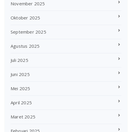
November 2025
Oktober 2025
September 2025
Agustus 2025
Juli 2025
Juni 2025
Mei 2025
April 2025
Maret 2025
Februari 2025