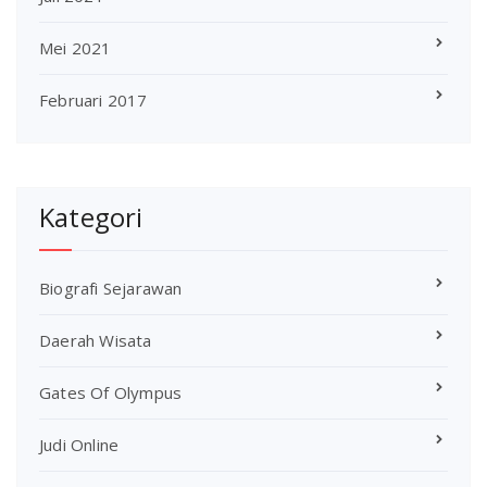
Mei 2021
Februari 2017
Kategori
Biografi Sejarawan
Daerah Wisata
Gates Of Olympus
Judi Online