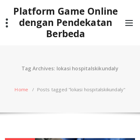
Skip
Platform Game Online
to
content
dengan Pendekatan
Berbeda
Tag Archives: lokasi hospitalskikundaly
Home
/
Posts tagged "lokasi hospitalskikundaly"