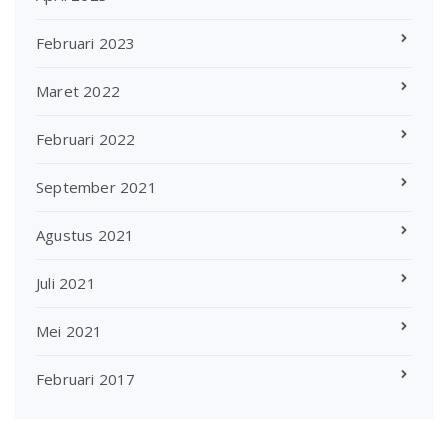
Februari 2023
Maret 2022
Februari 2022
September 2021
Agustus 2021
Juli 2021
Mei 2021
Februari 2017