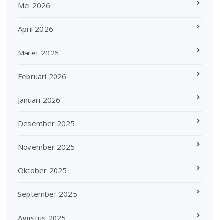
Mei 2026
April 2026
Maret 2026
Februari 2026
Januari 2026
Desember 2025
November 2025
Oktober 2025
September 2025
Agustus 2025