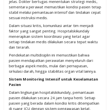
jelas. Dokter bertugas menentukan strategi medis,
sementara perawat memastikan kondisi pasien tetap
stabil melalui pemantauan intensif dan tindakan cepat
sesuai instruksi medis.
Dalam situasi kritis, komunikasi antar tim menjadi
faktor yang sangat penting. Hospitalskikundaly
menerapkan sistem koordinasi yang ketat agar
setiap tindakan medis dilakukan secara tepat waktu
dan terarah.
Pendekatan multidisiplin ini memastikan bahwa
pasien mendapatkan perawatan menyeluruh dari
berbagai aspek medis, mulai dari pernapasan,
sirkulasi darah, hingga stabilitas organ vital lainnya.
Sistem Monitoring Intensif untuk Keselamatan
Pasien
Dalam lingkungan hospitalskikundaly, pemantauan
pasien dilakukan secara 24 jam tanpa henti. Setiap
pasien yang berada dalam kondisi kritis ditempatkan
di ruang ICU dengan sistem pengawasan ketat.