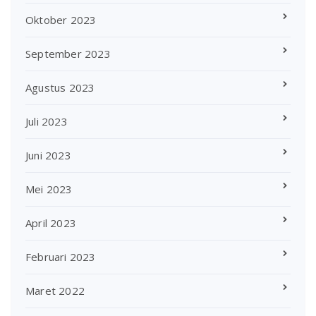
Oktober 2023
September 2023
Agustus 2023
Juli 2023
Juni 2023
Mei 2023
April 2023
Februari 2023
Maret 2022