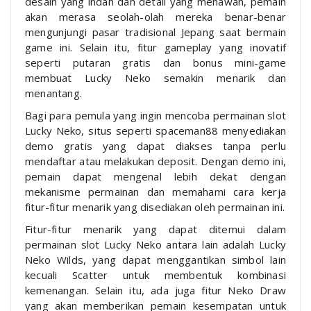
desain yang indah dan detail yang menawan, pemain
akan merasa seolah-olah mereka benar-benar
mengunjungi pasar tradisional Jepang saat bermain
game ini. Selain itu, fitur gameplay yang inovatif
seperti putaran gratis dan bonus mini-game
membuat Lucky Neko semakin menarik dan
menantang.
Bagi para pemula yang ingin mencoba permainan slot
Lucky Neko, situs seperti spaceman88 menyediakan
demo gratis yang dapat diakses tanpa perlu
mendaftar atau melakukan deposit. Dengan demo ini,
pemain dapat mengenal lebih dekat dengan
mekanisme permainan dan memahami cara kerja
fitur-fitur menarik yang disediakan oleh permainan ini.
Fitur-fitur menarik yang dapat ditemui dalam
permainan slot Lucky Neko antara lain adalah Lucky
Neko Wilds, yang dapat menggantikan simbol lain
kecuali Scatter untuk membentuk kombinasi
kemenangan. Selain itu, ada juga fitur Neko Draw
yang akan memberikan pemain kesempatan untuk