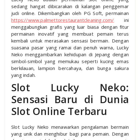
sedang hangat dibicarakan di kalangan penggemar
judi online. Dikembangkan oleh PG Soft, permainan
https://www.palmettorestaurantcleaning.com/
ini
menggabungkan grafis yang luar biasa dengan fitur
permainan inovatif yang membuat pemain terus
kembali untuk merasakan sensasi bermain. Dengan
suasana pasar yang ramai dan penuh warna, Lucky
Neko menggambarkan kehidupan di Jepang dengan
simbol-simbol yang memukau seperti kucing emas
berkilauan, lampion bercahaya, dan bunga sakura
yang indah.
Slot Lucky Neko:
Sensasi Baru di Dunia
Slot Online Terbaru
Slot Lucky Neko menawarkan pengalaman bermain
yang unik dan menghibur bagi para pemain. Dengan