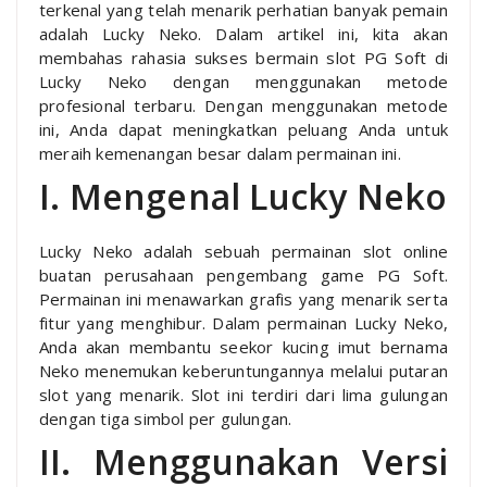
terkenal yang telah menarik perhatian banyak pemain
adalah Lucky Neko. Dalam artikel ini, kita akan
membahas rahasia sukses bermain slot PG Soft di
Lucky Neko dengan menggunakan metode
profesional terbaru. Dengan menggunakan metode
ini, Anda dapat meningkatkan peluang Anda untuk
meraih kemenangan besar dalam permainan ini.
I. Mengenal Lucky Neko
Lucky Neko adalah sebuah permainan slot online
buatan perusahaan pengembang game PG Soft.
Permainan ini menawarkan grafis yang menarik serta
fitur yang menghibur. Dalam permainan Lucky Neko,
Anda akan membantu seekor kucing imut bernama
Neko menemukan keberuntungannya melalui putaran
slot yang menarik. Slot ini terdiri dari lima gulungan
dengan tiga simbol per gulungan.
II. Menggunakan Versi