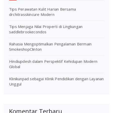
Tips Perawatan Kulit Harian Bersama
drchitrasskincure Modern
Tips Menjaga Nilai Properti di Lingkungan
saddlebrookecondos
Rahasia Mengoptimalkan Pengalaman Bermain
SmokeshopClinton
Hindiupdesh dalam Perspektif Kehidupan Modern
Global
Klinikunpad sebagai Klinik Pendidikan dengan Layanan
Unggul
Komentar Terbaru