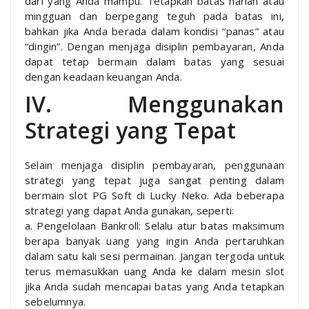
dari yang Anda mampu. Tetapkan batas harian atau
mingguan dan berpegang teguh pada batas ini,
bahkan jika Anda berada dalam kondisi “panas” atau
“dingin”. Dengan menjaga disiplin pembayaran, Anda
dapat tetap bermain dalam batas yang sesuai
dengan keadaan keuangan Anda.
IV. Menggunakan
Strategi yang Tepat
Selain menjaga disiplin pembayaran, penggunaan
strategi yang tepat juga sangat penting dalam
bermain slot PG Soft di Lucky Neko. Ada beberapa
strategi yang dapat Anda gunakan, seperti:
a. Pengelolaan Bankroll: Selalu atur batas maksimum
berapa banyak uang yang ingin Anda pertaruhkan
dalam satu kali sesi permainan. Jangan tergoda untuk
terus memasukkan uang Anda ke dalam mesin slot
jika Anda sudah mencapai batas yang Anda tetapkan
sebelumnya.