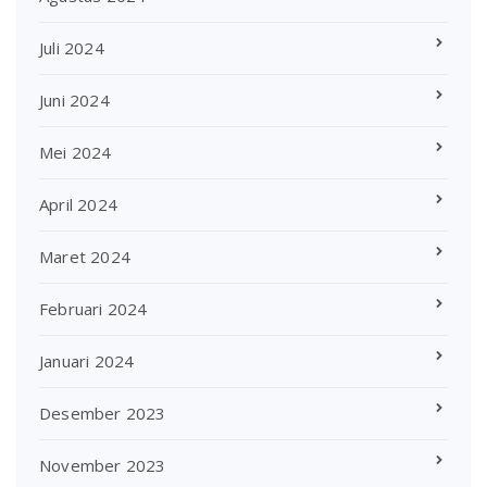
Juli 2024
Juni 2024
Mei 2024
April 2024
Maret 2024
Februari 2024
Januari 2024
Desember 2023
November 2023