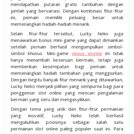
mendapatkan putaran gratis tambahan dengan
jumlah yang bervariasi. Dengan kombinasi fitur-fitur
ini, pemain memiliki peluang besar untuk
memenangkan hadiah-hadiah menarik.
Selain fitur-fitur tersebut, Lucky Neko juga
menawarkan bonus mini-game yang dapat dimainkan
setelah pemain berhasil mengumpulkan simbol-
simbol khusus. Mini-game
nexus engine
ini tidak
hanya menambah keseruan bermain, tetapi juga
memberikan kesempatan bagi pemain untuk
memenangkan hadiah tambahan yang menggiurkan.
Dengan begitu banyak fitur menarik yang ditawarkan,
Lucky Neko menjadi pilihan yang sempurna bagi para
penggemar slot online yang mencari pengalaman
bermain yang seru dan mengasyikkan.
Dengan tema yang unik dan fitur-fitur permainan
yang inovatif, Lucky Neko telah berhasil
mengukuhkan posisinya sebagai salah satu
permainan slot online paling populer saat ini. Para