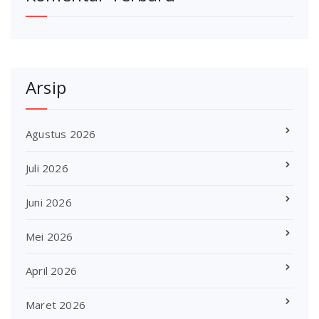
Arsip
Agustus 2026
Juli 2026
Juni 2026
Mei 2026
April 2026
Maret 2026