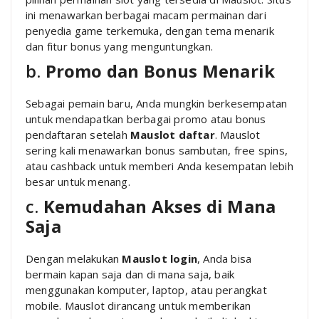
ini menawarkan berbagai macam permainan dari
penyedia game terkemuka, dengan tema menarik
dan fitur bonus yang menguntungkan.
b.
Promo dan Bonus Menarik
Sebagai pemain baru, Anda mungkin berkesempatan
untuk mendapatkan berbagai promo atau bonus
pendaftaran setelah
Mauslot daftar
. Mauslot
sering kali menawarkan bonus sambutan, free spins,
atau cashback untuk memberi Anda kesempatan lebih
besar untuk menang.
c.
Kemudahan Akses di Mana
Saja
Dengan melakukan
Mauslot login
, Anda bisa
bermain kapan saja dan di mana saja, baik
menggunakan komputer, laptop, atau perangkat
mobile. Mauslot dirancang untuk memberikan