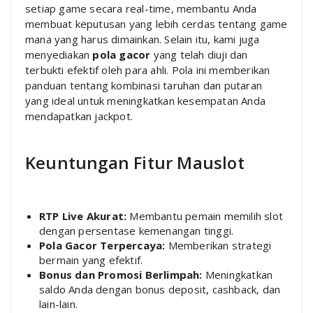
setiap game secara real-time, membantu Anda
membuat keputusan yang lebih cerdas tentang game
mana yang harus dimainkan. Selain itu, kami juga
menyediakan
pola gacor
yang telah diuji dan
terbukti efektif oleh para ahli. Pola ini memberikan
panduan tentang kombinasi taruhan dan putaran
yang ideal untuk meningkatkan kesempatan Anda
mendapatkan jackpot.
Keuntungan Fitur Mauslot
RTP Live Akurat:
Membantu pemain memilih slot
dengan persentase kemenangan tinggi.
Pola Gacor Terpercaya:
Memberikan strategi
bermain yang efektif.
Bonus dan Promosi Berlimpah:
Meningkatkan
saldo Anda dengan bonus deposit, cashback, dan
lain-lain.