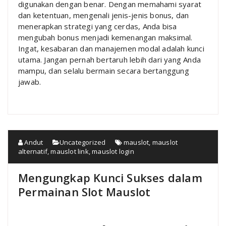
digunakan dengan benar. Dengan memahami syarat
dan ketentuan, mengenali jenis-jenis bonus, dan
menerapkan strategi yang cerdas, Anda bisa
mengubah bonus menjadi kemenangan maksimal.
Ingat, kesabaran dan manajemen modal adalah kunci
utama. Jangan pernah bertaruh lebih dari yang Anda
mampu, dan selalu bermain secara bertanggung
jawab.
Andut
Uncategorized
mauslot
,
mauslot
alternatif
,
mauslot link
,
mauslot login
Mengungkap Kunci Sukses dalam
Permainan Slot Mauslot