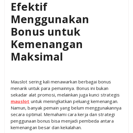
Efektif
Menggunakan
Bonus untuk
Kemenangan
Maksimal
Mauslot sering kali menawarkan berbagai bonus
menarik untuk para pemainnya. Bonus ini bukan
sekadar alat promosi, melainkan juga kunci strategis
mauslot
untuk meningkatkan peluang kemenangan.
Namun, banyak pemain yang belum menggunakannya
secara optimal. Memahami cara kerja dan strategi
penggunaan bonus bisa menjadi pembeda antara
kemenangan besar dan kekalahan.