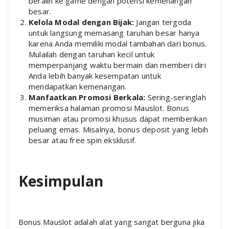
beralih ke game dengan potensi kemenangan
besar.
Kelola Modal dengan Bijak:
Jangan tergoda
untuk langsung memasang taruhan besar hanya
karena Anda memiliki modal tambahan dari bonus.
Mulailah dengan taruhan kecil untuk
memperpanjang waktu bermain dan memberi diri
Anda lebih banyak kesempatan untuk
mendapatkan kemenangan.
Manfaatkan Promosi Berkala:
Sering-seringlah
memeriksa halaman promosi Mauslot. Bonus
musiman atau promosi khusus dapat memberikan
peluang emas. Misalnya, bonus deposit yang lebih
besar atau free spin eksklusif.
Kesimpulan
Bonus Mauslot adalah alat yang sangat berguna jika