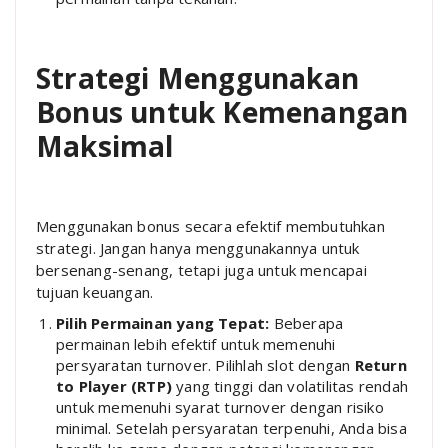
Strategi Menggunakan
Bonus untuk Kemenangan
Maksimal
Menggunakan bonus secara efektif membutuhkan
strategi. Jangan hanya menggunakannya untuk
bersenang-senang, tetapi juga untuk mencapai
tujuan keuangan.
Pilih Permainan yang Tepat:
Beberapa
permainan lebih efektif untuk memenuhi
persyaratan turnover. Pilihlah slot dengan
Return
to Player (RTP)
yang tinggi dan volatilitas rendah
untuk memenuhi syarat turnover dengan risiko
minimal. Setelah persyaratan terpenuhi, Anda bisa