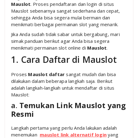
Mauslot
. Proses pendaftaran dan login di situs
Mauslot sebenarnya sangat sederhana dan cepat,
sehingga Anda bisa segera mulai bermain dan
menikmati berbagai permainan slot yang menarik.
Jika Anda sudah tidak sabar untuk bergabung, mari
simak panduan berikut agar Anda bisa segera
menikmati permainan slot online di
Mauslot
.
1. Cara Daftar di Mauslot
Proses
Mauslot daftar
sangat mudah dan bisa
dilakukan dalam beberapa langkah saja. Berikut
adalah langkah-langkah untuk mendaftar di situs
Mauslot:
a.
Temukan Link Mauslot yang
Resmi
Langkah pertama yang perlu Anda lakukan adalah
menemukan
mauslot link alternatif login
yang