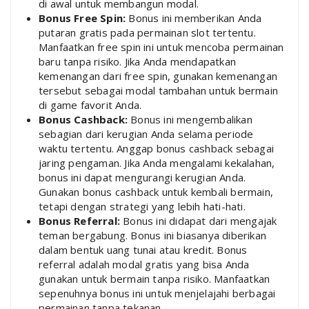
di awal untuk membangun modal.
Bonus Free Spin:
Bonus ini memberikan Anda
putaran gratis pada permainan slot tertentu.
Manfaatkan free spin ini untuk mencoba permainan
baru tanpa risiko. Jika Anda mendapatkan
kemenangan dari free spin, gunakan kemenangan
tersebut sebagai modal tambahan untuk bermain
di game favorit Anda.
Bonus Cashback:
Bonus ini mengembalikan
sebagian dari kerugian Anda selama periode
waktu tertentu. Anggap bonus cashback sebagai
jaring pengaman. Jika Anda mengalami kekalahan,
bonus ini dapat mengurangi kerugian Anda.
Gunakan bonus cashback untuk kembali bermain,
tetapi dengan strategi yang lebih hati-hati.
Bonus Referral:
Bonus ini didapat dari mengajak
teman bergabung. Bonus ini biasanya diberikan
dalam bentuk uang tunai atau kredit. Bonus
referral adalah modal gratis yang bisa Anda
gunakan untuk bermain tanpa risiko. Manfaatkan
sepenuhnya bonus ini untuk menjelajahi berbagai
permainan tanpa tekanan.