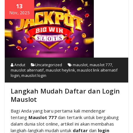
13
Nov, 2025
Andut
Uncategorized
mauslot
,
mauslot 777
,
mauslot alternatif
,
mauslot heylink
,
mauslot link alternatif
login
,
mauslot login
Langkah Mudah Daftar dan Login
Mauslot
Bagi Anda yang baru pertama kali mendengar
tentang
Mauslot 777
dan tertarik untuk bergabung
dalam dunia slot online, artikel ini akan membahas
langkah-langkah mudah untuk
daftar
dan
login