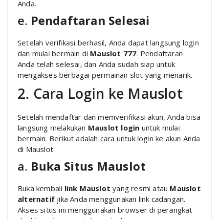
Anda.
e.
Pendaftaran Selesai
Setelah verifikasi berhasil, Anda dapat langsung login
dan mulai bermain di
Mauslot 777
. Pendaftaran
Anda telah selesai, dan Anda sudah siap untuk
mengakses berbagai permainan slot yang menarik.
2. Cara Login ke Mauslot
Setelah mendaftar dan memverifikasi akun, Anda bisa
langsung melakukan
Mauslot login
untuk mulai
bermain. Berikut adalah cara untuk login ke akun Anda
di Mauslot:
a.
Buka Situs Mauslot
Buka kembali
link Mauslot
yang resmi atau
Mauslot
alternatif
jika Anda menggunakan link cadangan.
Akses situs ini menggunakan browser di perangkat