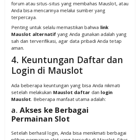
forum atau situs-situs yang membahas Mauslot, atau
Anda bisa mencarinya melalui sumber yang
terpercaya.
Penting untuk selalu memastikan bahwa
link
Mauslot alternatif
yang Anda gunakan adalah yang
sah dan terverifikasi, agar data pribadi Anda tetap
aman.
4. Keuntungan Daftar dan
Login di Mauslot
Ada beberapa keuntungan yang bisa Anda nikmati
setelah melakukan
Mauslot daftar
dan
login
Mauslot
. Beberapa manfaat utama adalah:
a.
Akses ke Berbagai
Permainan Slot
Setelah berhasil login, Anda bisa menikmati berbagai
pilihan permainan slot yang tersedia di Mauslot. Situs