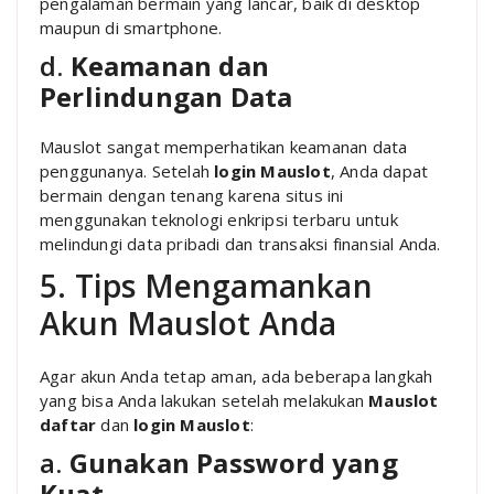
pengalaman bermain yang lancar, baik di desktop
maupun di smartphone.
d.
Keamanan dan
Perlindungan Data
Mauslot sangat memperhatikan keamanan data
penggunanya. Setelah
login Mauslot
, Anda dapat
bermain dengan tenang karena situs ini
menggunakan teknologi enkripsi terbaru untuk
melindungi data pribadi dan transaksi finansial Anda.
5. Tips Mengamankan
Akun Mauslot Anda
Agar akun Anda tetap aman, ada beberapa langkah
yang bisa Anda lakukan setelah melakukan
Mauslot
daftar
dan
login Mauslot
:
a.
Gunakan Password yang
Kuat