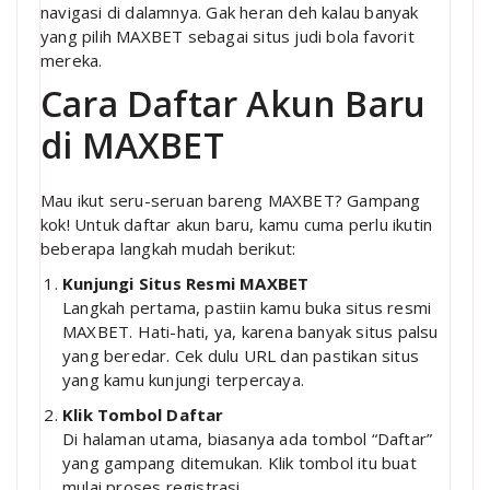
navigasi di dalamnya. Gak heran deh kalau banyak
yang pilih MAXBET sebagai situs judi bola favorit
mereka.
Cara Daftar Akun Baru
di MAXBET
Mau ikut seru-seruan bareng MAXBET? Gampang
kok! Untuk daftar akun baru, kamu cuma perlu ikutin
beberapa langkah mudah berikut:
Kunjungi Situs Resmi MAXBET
Langkah pertama, pastiin kamu buka situs resmi
MAXBET. Hati-hati, ya, karena banyak situs palsu
yang beredar. Cek dulu URL dan pastikan situs
yang kamu kunjungi terpercaya.
Klik Tombol Daftar
Di halaman utama, biasanya ada tombol “Daftar”
yang gampang ditemukan. Klik tombol itu buat
mulai proses registrasi.