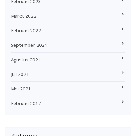
Februari 2023
Maret 2022
Februari 2022
September 2021
Agustus 2021
Juli 2021
Mei 2021
Februari 2017
Kategori