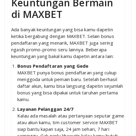
Keuntungan Bermain
di MAXBET
Ada banyak keuntungan yang bisa kamu dapetin
ketika bergabung dengan MAXBET. Selain bonus
pendaftaran yang menarik, MAXBET juga sering
ngasih promo-promo seru lainnya. Beberapa
keuntungan yang bakal kamu dapetin antara lain:
Bonus Pendaftaran yang Gede
MAXBET punya bonus pendaftaran yang cukup
menggoda untuk pemain baru. Setelah berhasil
daftar akun, kamu bisa langsung dapetin sejumlah
bonus yang bisa dipakai untuk taruhan pertama
kamu.
Layanan Pelanggan 24/7
Kalau ada masalah atau pertanyaan seputar game
atau akun kamu, tim customer service MAXBET
siap bantu kapan saja, 24 jam sehari, 7 hari
seminggu. Gak perlu khawatir kalau kamu butuh