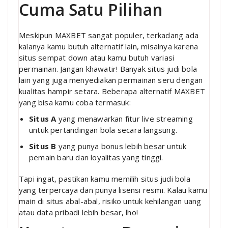
Cuma Satu Pilihan
Meskipun MAXBET sangat populer, terkadang ada
kalanya kamu butuh alternatif lain, misalnya karena
situs sempat down atau kamu butuh variasi
permainan. Jangan khawatir! Banyak situs judi bola
lain yang juga menyediakan permainan seru dengan
kualitas hampir setara. Beberapa alternatif MAXBET
yang bisa kamu coba termasuk:
Situs A
yang menawarkan fitur live streaming
untuk pertandingan bola secara langsung.
Situs B
yang punya bonus lebih besar untuk
pemain baru dan loyalitas yang tinggi.
Tapi ingat, pastikan kamu memilih situs judi bola
yang terpercaya dan punya lisensi resmi. Kalau kamu
main di situs abal-abal, risiko untuk kehilangan uang
atau data pribadi lebih besar, lho!