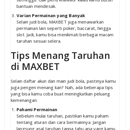
bantuan mendesak.
Varian Permainan yang Banyak
Selain judi bola, MAXBET juga menawarkan
permainan lain seperti poker, baccarat, hingga
slot. Jadi, kamu bisa menikmati berbagai macam
taruhan sesuai selera.
Tips Menang Taruhan
di MAXBET
Selain daftar akun dan main judi bola, pastinya kamu
juga pengen menang kan? Nah, ada beberapa tips
yang bisa kamu coba buat meningkatkan peluang
kemenangan:
Pahami Permainan
Sebelum mulai taruhan, pastikan kamu paham
tentang aturan dan cara bermainnya. Jangan
langsung asal taruhan tanpa tahu apa yang kamu