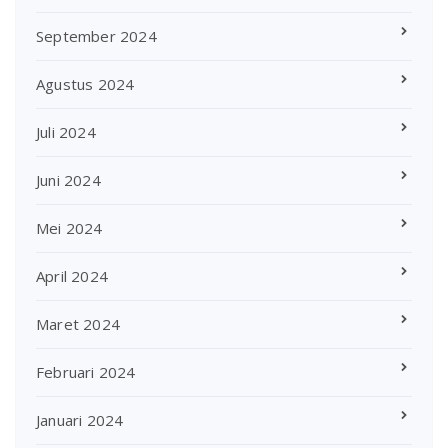
September 2024
Agustus 2024
Juli 2024
Juni 2024
Mei 2024
April 2024
Maret 2024
Februari 2024
Januari 2024