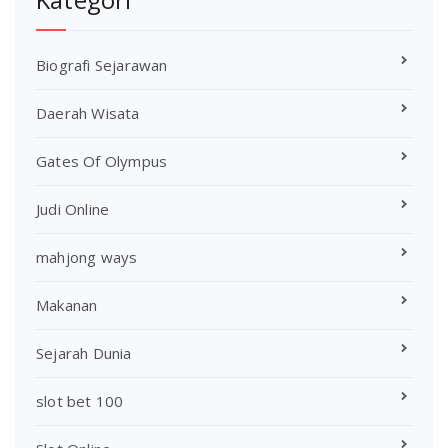
Biografi Sejarawan
Daerah Wisata
Gates Of Olympus
Judi Online
mahjong ways
Makanan
Sejarah Dunia
slot bet 100