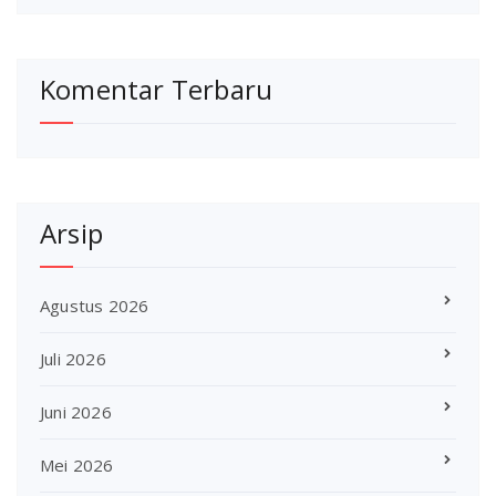
Komentar Terbaru
Arsip
Agustus 2026
Juli 2026
Juni 2026
Mei 2026