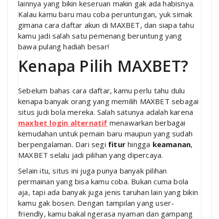
lainnya yang bikin keseruan makin gak ada habisnya.
Kalau kamu baru mau coba peruntungan, yuk simak
gimana cara daftar akun di MAXBET, dan siapa tahu
kamu jadi salah satu pemenang beruntung yang
bawa pulang hadiah besar!
Kenapa Pilih MAXBET?
Sebelum bahas cara daftar, kamu perlu tahu dulu
kenapa banyak orang yang memilih MAXBET sebagai
situs judi bola mereka. Salah satunya adalah karena
maxbet login alternatif
menawarkan berbagai
kemudahan untuk pemain baru maupun yang sudah
berpengalaman. Dari segi
fitur
hingga
keamanan
,
MAXBET selalu jadi pilihan yang dipercaya.
Selain itu, situs ini juga punya banyak pilihan
permainan yang bisa kamu coba. Bukan cuma bola
aja, tapi ada banyak juga jenis taruhan lain yang bikin
kamu gak bosen. Dengan tampilan yang user-
friendly, kamu bakal ngerasa nyaman dan gampang