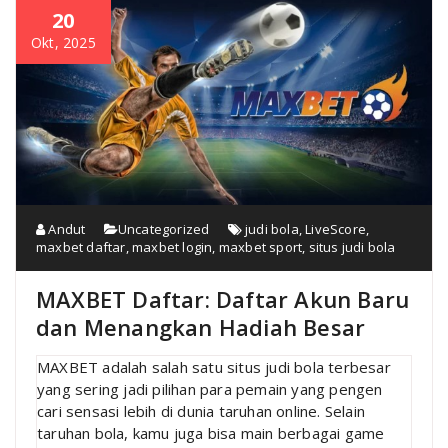
20
Okt, 2025
Andut
Uncategorized
judi bola
,
LiveScore
,
maxbet daftar
,
maxbet login
,
maxbet sport
,
situs judi bola
MAXBET Daftar: Daftar Akun Baru
dan Menangkan Hadiah Besar
MAXBET adalah salah satu situs judi bola terbesar
yang sering jadi pilihan para pemain yang pengen
cari sensasi lebih di dunia taruhan online. Selain
taruhan bola, kamu juga bisa main berbagai game