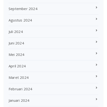
September 2024
Agustus 2024
Juli 2024
Juni 2024
Mei 2024
April 2024
Maret 2024
Februari 2024
Januari 2024