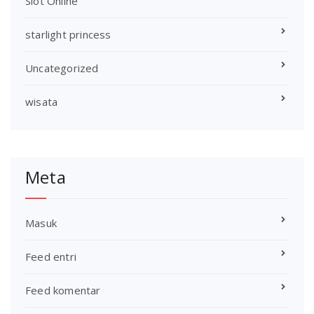
Slot Online
starlight princess
Uncategorized
wisata
Meta
Masuk
Feed entri
Feed komentar