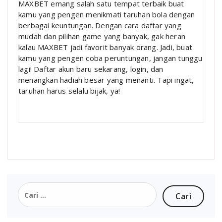
MAXBET emang salah satu tempat terbaik buat
kamu yang pengen menikmati taruhan bola dengan
berbagai keuntungan. Dengan cara daftar yang
mudah dan pilihan game yang banyak, gak heran
kalau MAXBET jadi favorit banyak orang. Jadi, buat
kamu yang pengen coba peruntungan, jangan tunggu
lagi! Daftar akun baru sekarang, login, dan
menangkan hadiah besar yang menanti. Tapi ingat,
taruhan harus selalu bijak, ya!
Cari
untuk: