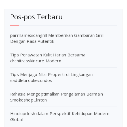
Pos-pos Terbaru
parrillamexicangrill Memberikan Gambaran Grill
Dengan Rasa Autentik
Tips Perawatan Kulit Harian Bersama
drchitrasskincure Modern
Tips Menjaga Nilai Properti di Lingkungan
saddlebrookecondos
Rahasia Mengoptimalkan Pengalaman Bermain
SmokeshopClinton
Hindiupdesh dalam Perspektif Kehidupan Modern
Global