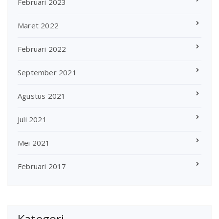
Februari 2023
Maret 2022
Februari 2022
September 2021
Agustus 2021
Juli 2021
Mei 2021
Februari 2017
Kategori