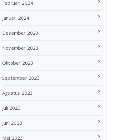
Februari 2024
Januari 2024
Desember 2023
November 2023
Oktober 2023
September 2023
Agustus 2023
Juli 2023
Juni 2023
Mei 2023