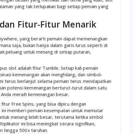
aman yang tak terlupakan bagi setiap pemain yang
an Fitur-Fitur Menarik
nywhere, yang berarti pemain dapat memenangkan
mana saja, bukan hanya dalam garis lurus seperti di
nyak peluang untuk menang di setiap putaran,
us slot adalah fitur Tumble. Setiap kali pemain
inasi kemenangan akan menghilang, dan simbol-
ini terus berlanjut selama pemain terus mendapatkan
kan potensi kemenangan berturut-turut dalam satu
g Anda meraih kemenangan besar.
fitur Free Spins, yang bisa dipicu dengan
tur ini memberi pemain kesempatan untuk memutar
ntuk menang lebih besar, terutama ketika simbol
tiplikator ini bisa meningkat secara signifikan,
 hingga 500x taruhan.