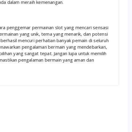
Anda dalam meraih kemenangan.
para penggemar permainan slot yang mencari sensasi
mainan yang unik, tema yang menarik, dan potensi
erhasil mencuri perhatian banyak pemain di seluruh
 menawarkan pengalaman bermain yang mendebarkan,
ilihan yang sangat tepat. Jangan lupa untuk memilih
emastikan pengalaman bermain yang aman dan