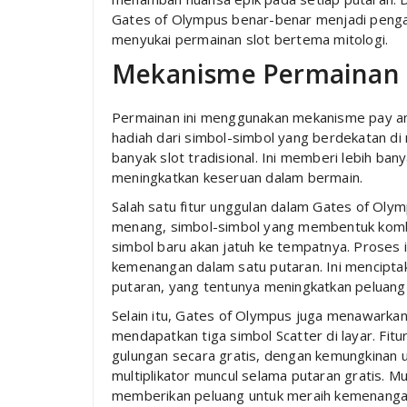
Gates of Olympus benar-benar menjadi pengal
menyukai permainan slot bertema mitologi.
Mekanisme Permainan d
Permainan ini menggunakan mekanisme pay a
hadiah dari simbol-simbol yang berdekatan di 
banyak slot tradisional. Ini memberi lebih ba
meningkatkan keseruan dalam bermain.
Salah satu fitur unggulan dalam Gates of Olymp
menang, simbol-simbol yang membentuk komb
simbol baru akan jatuh ke tempatnya. Proses 
kemenangan dalam satu putaran. Ini mencipta
putaran, yang tentunya meningkatkan peluan
Selain itu, Gates of Olympus juga menawarkan 
mendapatkan tiga simbol Scatter di layar. Fi
gulungan secara gratis, dengan kemungkinan u
multiplikator muncul selama putaran gratis. Mul
memberikan peluang untuk meraih kemenangan