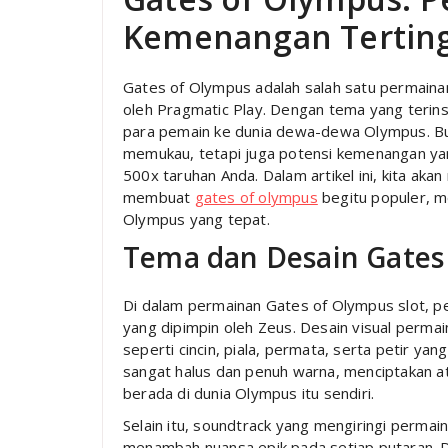
Kemenangan Terting
Gates of Olympus adalah salah satu permainan 
oleh Pragmatic Play. Dengan tema yang terins
para pemain ke dunia dewa-dewa Olympus. B
memukau, tetapi juga potensi kemenangan yan
500x taruhan Anda. Dalam artikel ini, kita a
membuat
gates of olympus
begitu populer, m
Olympus yang tepat.
Tema dan Desain Gates
Di dalam permainan Gates of Olympus slot, 
yang dipimpin oleh Zeus. Desain visual permai
seperti cincin, piala, permata, serta petir y
sangat halus dan penuh warna, menciptakan 
berada di dunia Olympus itu sendiri.
Selain itu, soundtrack yang mengiringi permai
menambah nuansa epik pada setiap putaran. D