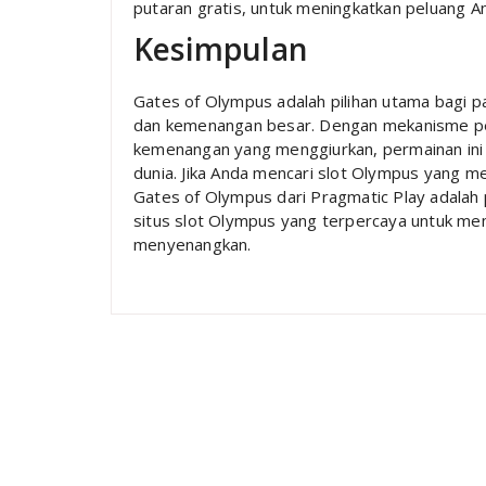
putaran gratis, untuk meningkatkan peluang 
Kesimpulan
Gates of Olympus adalah pilihan utama bagi 
dan kemenangan besar. Dengan mekanisme per
kemenangan yang menggiurkan, permainan ini b
dunia. Jika Anda mencari slot Olympus yang
Gates of Olympus dari Pragmatic Play adalah p
situs slot Olympus yang terpercaya untuk m
menyenangkan.