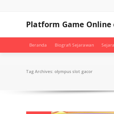
Skip
to
content
Platform Game Online
Beranda
Biografi Sejarawan
Sejar
Tag Archives: olympus slot gacor