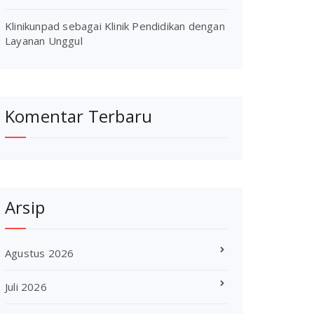
Klinikunpad sebagai Klinik Pendidikan dengan
Layanan Unggul
Komentar Terbaru
Arsip
Agustus 2026
Juli 2026