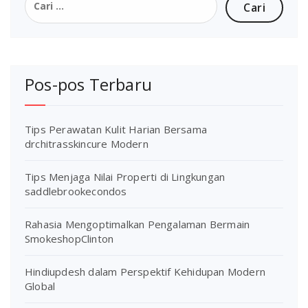
untuk:
Pos-pos Terbaru
Tips Perawatan Kulit Harian Bersama
drchitrasskincure Modern
Tips Menjaga Nilai Properti di Lingkungan
saddlebrookecondos
Rahasia Mengoptimalkan Pengalaman Bermain
SmokeshopClinton
Hindiupdesh dalam Perspektif Kehidupan Modern
Global