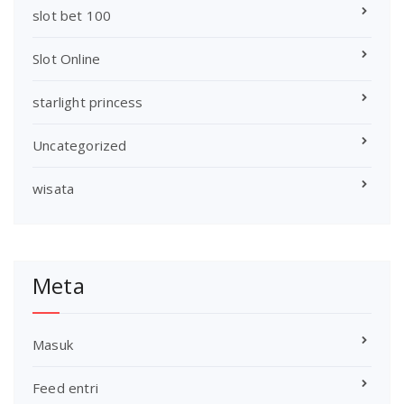
slot bet 100
Slot Online
starlight princess
Uncategorized
wisata
Meta
Masuk
Feed entri