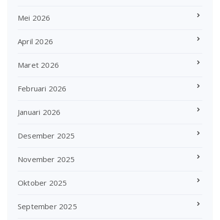
Mei 2026
April 2026
Maret 2026
Februari 2026
Januari 2026
Desember 2025
November 2025
Oktober 2025
September 2025