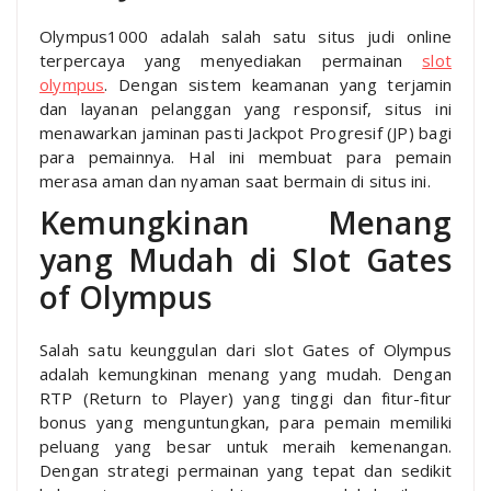
Olympus1000 adalah salah satu situs judi online
terpercaya yang menyediakan permainan
slot
olympus
. Dengan sistem keamanan yang terjamin
dan layanan pelanggan yang responsif, situs ini
menawarkan jaminan pasti Jackpot Progresif (JP) bagi
para pemainnya. Hal ini membuat para pemain
merasa aman dan nyaman saat bermain di situs ini.
Kemungkinan Menang
yang Mudah di Slot Gates
of Olympus
Salah satu keunggulan dari slot Gates of Olympus
adalah kemungkinan menang yang mudah. Dengan
RTP (Return to Player) yang tinggi dan fitur-fitur
bonus yang menguntungkan, para pemain memiliki
peluang yang besar untuk meraih kemenangan.
Dengan strategi permainan yang tepat dan sedikit