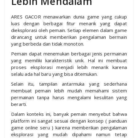
Lebih Mendalam
ARES GACOR menawarkan dunia game yang cukup
luas dengan berbagai fitur menarik yang dapat
dieksplorasi oleh pemain. Setiap elemen dalam game
dirancang untuk memberikan pengalaman bermain
yang berbeda dan tidak monoton.
Pemain dapat menemukan berbagai jenis permainan
yang memiliki karakteristik unik. Hal ini membuat
proses eksplorasi menjadi lebih menarik karena
selalu ada hal baru yang bisa ditemukan.
Selain itu, tampilan antarmuka yang sederhana
membuat pemain lebih mudah memahami sistem
permainan tanpa harus mengalami kesulitan yang
berarti.
Dalam konteks ini, banyak pemain menyebut bahwa
platform ini sangat sesuai dengan konsep ( panduan
game online seru ) karena memberikan pengalaman
eksplorasi yang mudah dipahami namun tetap