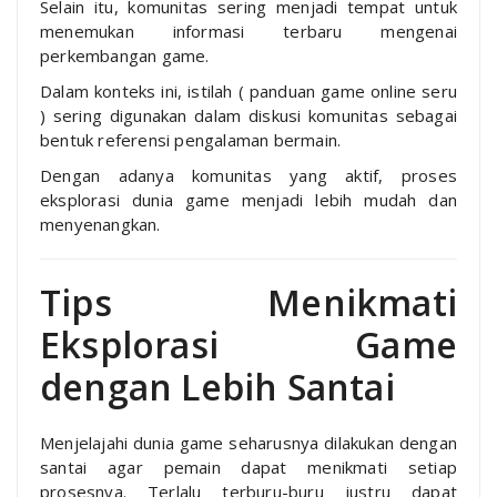
Selain itu, komunitas sering menjadi tempat untuk
menemukan informasi terbaru mengenai
perkembangan game.
Dalam konteks ini, istilah ( panduan game online seru
) sering digunakan dalam diskusi komunitas sebagai
bentuk referensi pengalaman bermain.
Dengan adanya komunitas yang aktif, proses
eksplorasi dunia game menjadi lebih mudah dan
menyenangkan.
Tips Menikmati
Eksplorasi Game
dengan Lebih Santai
Menjelajahi dunia game seharusnya dilakukan dengan
santai agar pemain dapat menikmati setiap
prosesnya. Terlalu terburu-buru justru dapat