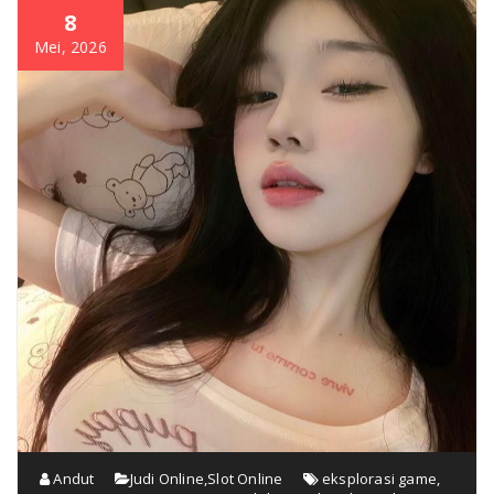
8
Mei, 2026
Andut
Judi Online
,
Slot Online
eksplorasi game
,