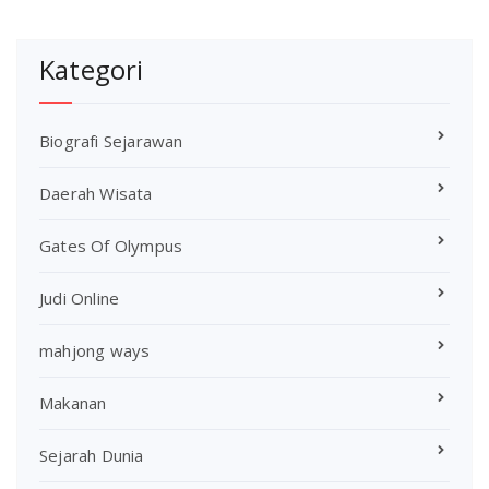
Kategori
Biografi Sejarawan
Daerah Wisata
Gates Of Olympus
Judi Online
mahjong ways
Makanan
Sejarah Dunia