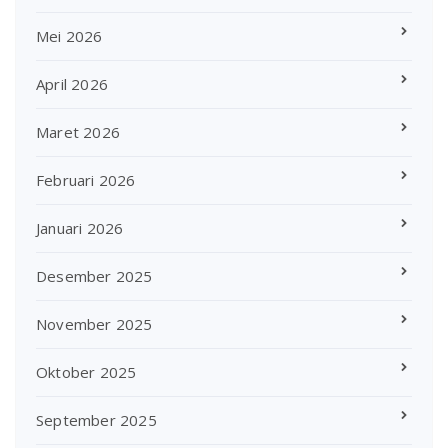
Mei 2026
April 2026
Maret 2026
Februari 2026
Januari 2026
Desember 2025
November 2025
Oktober 2025
September 2025