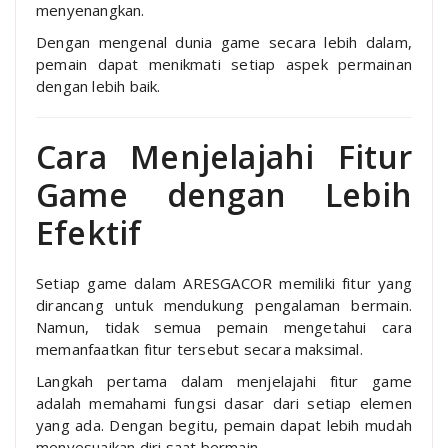
menyenangkan.
Dengan mengenal dunia game secara lebih dalam,
pemain dapat menikmati setiap aspek permainan
dengan lebih baik.
Cara Menjelajahi Fitur
Game dengan Lebih
Efektif
Setiap game dalam ARESGACOR memiliki fitur yang
dirancang untuk mendukung pengalaman bermain.
Namun, tidak semua pemain mengetahui cara
memanfaatkan fitur tersebut secara maksimal.
Langkah pertama dalam menjelajahi fitur game
adalah memahami fungsi dasar dari setiap elemen
yang ada. Dengan begitu, pemain dapat lebih mudah
menyesuaikan diri saat bermain.