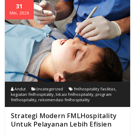
31
Mei, 2026
Andut
Uncategorized
fmlhospitality fasilitas
,
kegiatan fmlhospitality
,
lokasi fmlhospitality
,
program
fmlhospitality
,
rekomendasi fmlhospitality
Strategi Modern FMLHospitality
Untuk Pelayanan Lebih Efisien