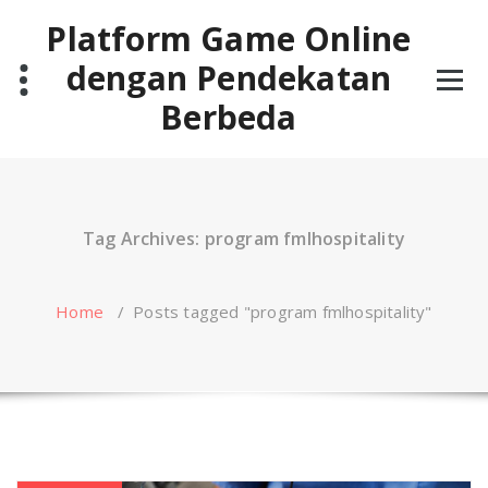
Skip
Platform Game Online
to
content
dengan Pendekatan
Berbeda
Tag Archives: program fmlhospitality
Home
/
Posts tagged "program fmlhospitality"