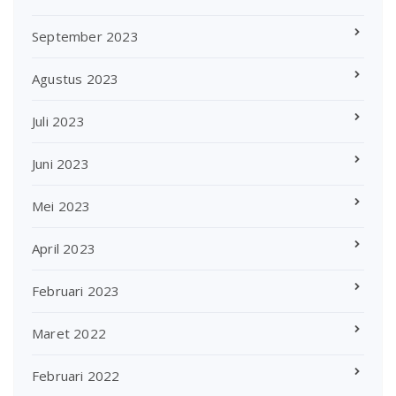
September 2023
Agustus 2023
Juli 2023
Juni 2023
Mei 2023
April 2023
Februari 2023
Maret 2022
Februari 2022