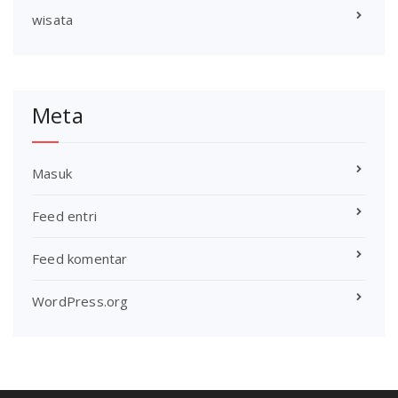
wisata
Meta
Masuk
Feed entri
Feed komentar
WordPress.org