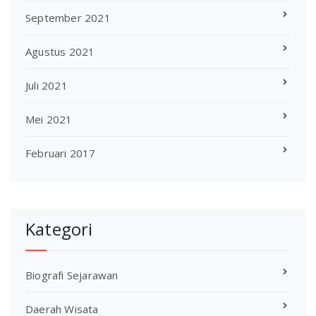
September 2021
Agustus 2021
Juli 2021
Mei 2021
Februari 2017
Kategori
Biografi Sejarawan
Daerah Wisata