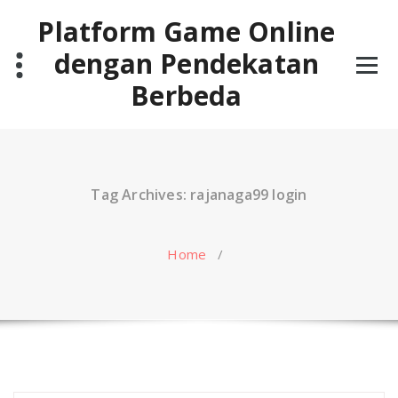
Skip
Platform Game Online
to
content
dengan Pendekatan
Berbeda
Tag Archives: rajanaga99 login
Home
/