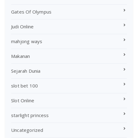
Gates Of Olympus
Judi Online
mahjong ways
Makanan
Sejarah Dunia
slot bet 100
Slot Online
starlight princess
Uncategorized