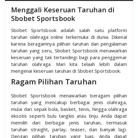
Menggali Keseruan Taruhan di
Sbobet Sportsbook
Sbobet Sportsbook adalah salah satu platform
taruhan olahraga online terkemuka di dunia. Dikenal
karena beragamnya pilihan taruhan dan pengalaman
taruhan yang seru, Sbobet Sportsbook menawarkan
keseruan yang tak tertandingi bagi para penggemar
taruhan olahraga. Mari kita telaah lebih dalam
mengenai keseruan taruhan di Sbobet Sportsbook.
Ragam Pilihan Taruhan
Sbobet Sportsbook menawarkan beragam pilihan
taruhan yang mencakup berbagai jenis olahraga,
mulai dari sepak bola, basket, tenis, hingga olahraga
eksotis seperti bulu tangkis atau tinju. Anda dapat
memilih dari berbagai jenis taruhan, termasuk
taruhan straight, parlay, teaser, dan banyak lagi.
Dengan pilihan taruhan yang luas, Anda dapat