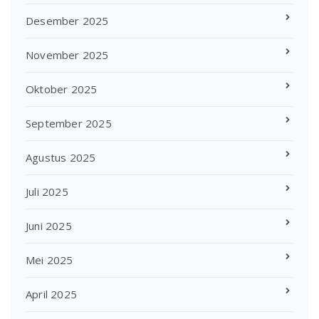
Desember 2025
November 2025
Oktober 2025
September 2025
Agustus 2025
Juli 2025
Juni 2025
Mei 2025
April 2025