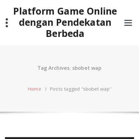
Skip
Platform Game Online
to
content
dengan Pendekatan
Berbeda
Tag Archives: sbobet wap
Home
/
Posts tagged "sbobet wap"