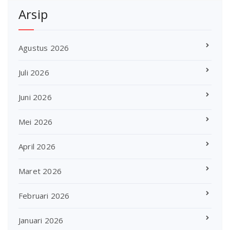
Arsip
Agustus 2026
Juli 2026
Juni 2026
Mei 2026
April 2026
Maret 2026
Februari 2026
Januari 2026