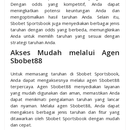
Dengan odds yang kompetitif, Anda dapat
meningkatkan potensi keuntungan Anda dan
mengoptimalkan hasil taruhan Anda. Selain itu,
Sbobet Sportsbook juga menyediakan berbagai jenis
taruhan dengan odds yang berbeda, memungkinkan
Anda untuk memilih taruhan yang sesuai dengan
strategi taruhan Anda.
Akses Mudah melalui Agen
Sbobet88
Untuk memasang taruhan di Sbobet Sportsbook,
Anda dapat mengaksesnya melalui agen Sbobet88
terpercaya. Agen Sbobet88 menyediakan layanan
yang mudah digunakan dan aman, memastikan Anda
dapat menikmati pengalaman taruhan yang lancar
dan nyaman. Melalui agen Sbobet88, Anda dapat
mengakses berbagai jenis taruhan dan fitur yang
ditawarkan oleh Sbobet Sportsbook dengan mudah
dan cepat.