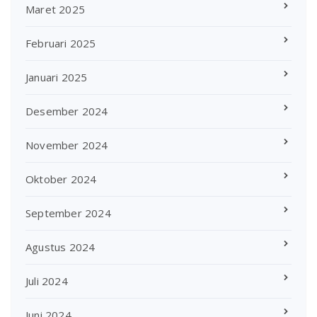
Maret 2025
Februari 2025
Januari 2025
Desember 2024
November 2024
Oktober 2024
September 2024
Agustus 2024
Juli 2024
Juni 2024