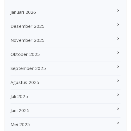
Januari 2026
Desember 2025
November 2025
Oktober 2025
September 2025
Agustus 2025
Juli 2025
Juni 2025
Mei 2025