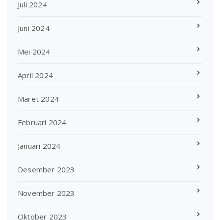
Juli 2024
Juni 2024
Mei 2024
April 2024
Maret 2024
Februari 2024
Januari 2024
Desember 2023
November 2023
Oktober 2023