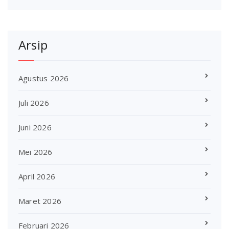
Arsip
Agustus 2026
Juli 2026
Juni 2026
Mei 2026
April 2026
Maret 2026
Februari 2026