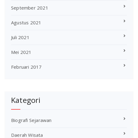
September 2021
Agustus 2021
Juli 2021
Mei 2021
Februari 2017
Kategori
Biografi Sejarawan
Daerah Wisata