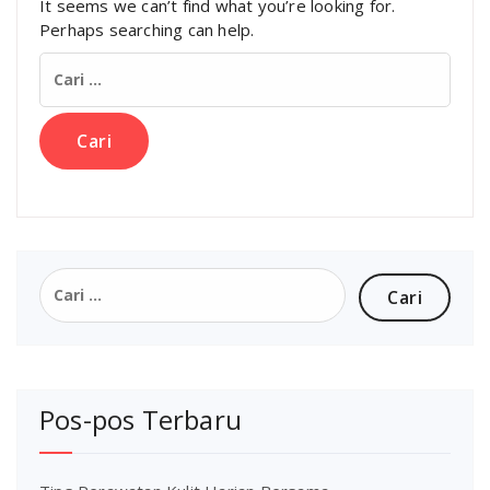
It seems we can’t find what you’re looking for.
Perhaps searching can help.
Cari
untuk:
Cari
untuk:
Pos-pos Terbaru