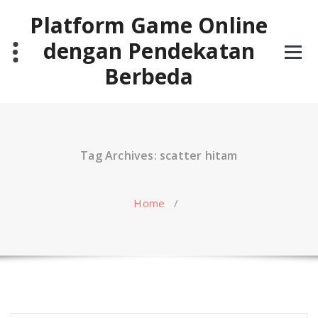
Skip
Platform Game Online
to
content
dengan Pendekatan
Berbeda
Tag Archives: scatter hitam
Home
/