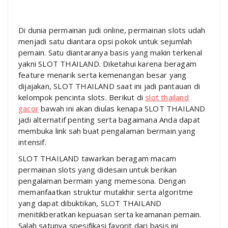
Di dunia permainan judi online, permainan slots udah
menjadi satu diantara opsi pokok untuk sejumlah
pemain. Satu diantaranya basis yang makin terkenal
yakni SLOT THAILAND. Diketahui karena beragam
feature menarik serta kemenangan besar yang
dijajakan, SLOT THAILAND saat ini jadi pantauan di
kelompok pencinta slots. Berikut di
slot thailand
gacor
bawah ini akan diulas kenapa SLOT THAILAND
jadi alternatif penting serta bagaimana Anda dapat
membuka link sah buat pengalaman bermain yang
intensif.
SLOT THAILAND tawarkan beragam macam
permainan slots yang didesain untuk berikan
pengalaman bermain yang memesona. Dengan
memanfaatkan struktur mutakhir serta algoritme
yang dapat dibuktikan, SLOT THAILAND
menitikberatkan kepuasan serta keamanan pemain.
Salah satunya spesifikasi favorit dari basis ini