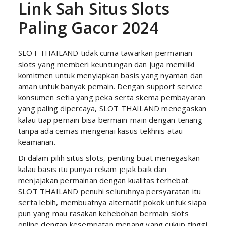
Link Sah Situs Slots
Paling Gacor 2024
SLOT THAILAND tidak cuma tawarkan permainan
slots yang memberi keuntungan dan juga memiliki
komitmen untuk menyiapkan basis yang nyaman dan
aman untuk banyak pemain. Dengan support service
konsumen setia yang peka serta skema pembayaran
yang paling dipercaya, SLOT THAILAND menegaskan
kalau tiap pemain bisa bermain-main dengan tenang
tanpa ada cemas mengenai kasus tekhnis atau
keamanan.
Di dalam pilih situs slots, penting buat menegaskan
kalau basis itu punyai rekam jejak baik dan
menjajakan permainan dengan kualitas terhebat.
SLOT THAILAND penuhi seluruhnya persyaratan itu
serta lebih, membuatnya alternatif pokok untuk siapa
pun yang mau rasakan kehebohan bermain slots
online dengan kesempatan menang yang cukup tinggi