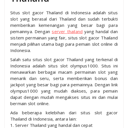
Situs slot gacor Thailand di Indonesia adalah situs
slot yang berasal dari Thailand dan sudah terbukti
memberikan kemenangan yang besar bagi para
pemainnya. Dengan
server thailand
yang handal dan
sistem permainan yang fair, situs slot gacor Thailand
menjadi pilihan utama bagi para pemain slot online di
Indonesia.
Salah satu situs slot gacor Thailand yang terkenal di
Indonesia adalah situs slot olympus1000. Situs ini
menawarkan berbagai macam permainan slot yang
menarik dan seru, serta memberikan bonus dan
jackpot yang besar bagi para pemainnya. Dengan link
olympus1000 yang mudah diakses, para pemain
dapat dengan mudah mengakses situs ini dan mulai
bermain slot online.
Ada beberapa kelebihan dari situs slot gacor
Thailand di Indonesia, antara lain:
1. Server Thailand yang handal dan cepat