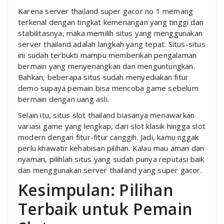
Karena server thailand super gacor no 1 memang
terkenal dengan tingkat kemenangan yang tinggi dan
stabilitasnya, maka memilih situs yang menggunakan
server thailand adalah langkah yang tepat. Situs-situs
ini sudah terbukti mampu memberikan pengalaman
bermain yang menyenangkan dan menguntungkan.
Bahkan, beberapa situs sudah menyediakan fitur
demo supaya pemain bisa mencoba game sebelum
bermain dengan uang asli.
Selain itu, situs slot thailand biasanya menawarkan
variasi game yang lengkap, dari slot klasik hingga slot
modern dengan fitur-fitur canggih. Jadi, kamu nggak
perlu khawatir kehabisan pilihan. Kalau mau aman dan
nyaman, pilihlah situs yang sudah punya reputasi baik
dan menggunakan server thailand yang super gacor.
Kesimpulan: Pilihan
Terbaik untuk Pemain