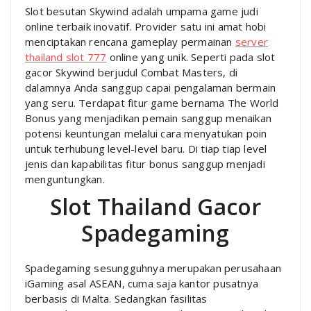
Slot besutan Skywind adalah umpama game judi
online terbaik inovatif. Provider satu ini amat hobi
menciptakan rencana gameplay permainan
server
thailand slot 777
online yang unik. Seperti pada slot
gacor Skywind berjudul Combat Masters, di
dalamnya Anda sanggup capai pengalaman bermain
yang seru. Terdapat fitur game bernama The World
Bonus yang menjadikan pemain sanggup menaikan
potensi keuntungan melalui cara menyatukan poin
untuk terhubung level-level baru. Di tiap tiap level
jenis dan kapabilitas fitur bonus sanggup menjadi
menguntungkan.
Slot Thailand Gacor
Spadegaming
Spadegaming sesungguhnya merupakan perusahaan
iGaming asal ASEAN, cuma saja kantor pusatnya
berbasis di Malta. Sedangkan fasilitas