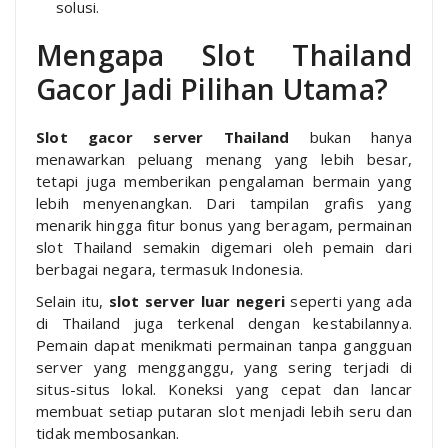
solusi.
Mengapa Slot Thailand
Gacor Jadi Pilihan Utama?
Slot gacor server Thailand
bukan hanya
menawarkan peluang menang yang lebih besar,
tetapi juga memberikan pengalaman bermain yang
lebih menyenangkan. Dari tampilan grafis yang
menarik hingga fitur bonus yang beragam, permainan
slot Thailand semakin digemari oleh pemain dari
berbagai negara, termasuk Indonesia.
Selain itu,
slot server luar negeri
seperti yang ada
di Thailand juga terkenal dengan kestabilannya.
Pemain dapat menikmati permainan tanpa gangguan
server yang mengganggu, yang sering terjadi di
situs-situs lokal. Koneksi yang cepat dan lancar
membuat setiap putaran slot menjadi lebih seru dan
tidak membosankan.