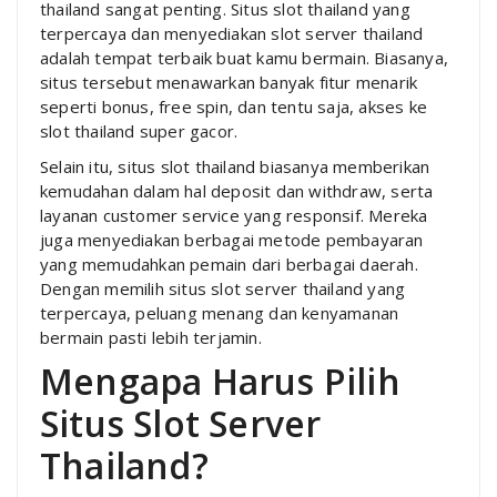
thailand sangat penting. Situs slot thailand yang
terpercaya dan menyediakan slot server thailand
adalah tempat terbaik buat kamu bermain. Biasanya,
situs tersebut menawarkan banyak fitur menarik
seperti bonus, free spin, dan tentu saja, akses ke
slot thailand super gacor.
Selain itu, situs slot thailand biasanya memberikan
kemudahan dalam hal deposit dan withdraw, serta
layanan customer service yang responsif. Mereka
juga menyediakan berbagai metode pembayaran
yang memudahkan pemain dari berbagai daerah.
Dengan memilih situs slot server thailand yang
terpercaya, peluang menang dan kenyamanan
bermain pasti lebih terjamin.
Mengapa Harus Pilih
Situs Slot Server
Thailand?