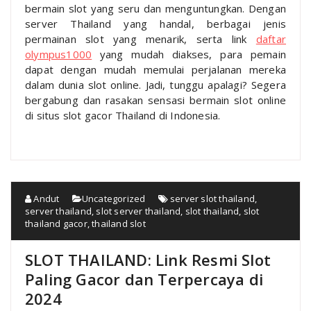
bermain slot yang seru dan menguntungkan. Dengan
server Thailand yang handal, berbagai jenis
permainan slot yang menarik, serta link
daftar
olympus1000
yang mudah diakses, para pemain
dapat dengan mudah memulai perjalanan mereka
dalam dunia slot online. Jadi, tunggu apalagi? Segera
bergabung dan rasakan sensasi bermain slot online
di situs slot gacor Thailand di Indonesia.
Andut
Uncategorized
server slot thailand
,
server thailand
,
slot server thailand
,
slot thailand
,
slot
thailand gacor
,
thailand slot
SLOT THAILAND: Link Resmi Slot
Paling Gacor dan Terpercaya di
2024