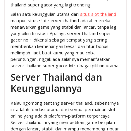
thailand super gacor yang lagi trending.
Salah satu keunggulan utama dari
situs slot thailand
maupun situs slot server thailand adalah mereka
menawarkan game yang stabil dan lancar, tanpa lag
yang bikin frustasi. Apalagi, server thailand super
gacor no 1 dikenal sebagai tempat yang sering
memberikan kemenangan besar dan fitur bonus
melimpah. Jadi, buat kamu yang mau coba
peruntungan, nggak ada salahnya memanfaatkan
server thailand super gacor ini sebagai pilihan utama.
Server Thailand dan
Keunggulannya
Kalau ngomong tentang server thailand, sebenarnya
ini adalah fondasi utama dari semua permainan slot
online yang ada di platform-platform terpercaya.
Server thailand ini yang memastikan game berjalan
dengan lancar, stabil, dan mampu menampung ribuan