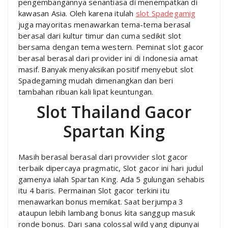
pengembangannya senantiasa di menempatkan di
kawasan Asia. Oleh karena itulah
slot Spadegamig
juga mayoritas menawarkan tema-tema berasal
berasal dari kultur timur dan cuma sedikit slot
bersama dengan tema western. Peminat slot gacor
berasal berasal dari provider ini di Indonesia amat
masif. Banyak menyaksikan positif menyebut slot
Spadegaming mudah dimenangkan dan beri
tambahan ribuan kali lipat keuntungan.
Slot Thailand Gacor
Spartan King
Masih berasal berasal dari provvider slot gacor
terbaik dipercaya pragmatic, Slot gacor ini hari judul
gamenya ialah Spartan King. Ada 5 gulungan sehabis
itu 4 baris. Permainan Slot gacor terkini itu
menawarkan bonus memikat. Saat berjumpa 3
ataupun lebih lambang bonus kita sanggup masuk
ronde bonus. Dari sana colossal wild yang dipunyai