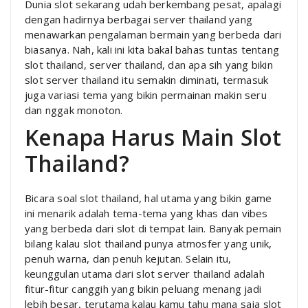
Dunia slot sekarang udah berkembang pesat, apalagi
dengan hadirnya berbagai server thailand yang
menawarkan pengalaman bermain yang berbeda dari
biasanya. Nah, kali ini kita bakal bahas tuntas tentang
slot thailand, server thailand, dan apa sih yang bikin
slot server thailand itu semakin diminati, termasuk
juga variasi tema yang bikin permainan makin seru
dan nggak monoton.
Kenapa Harus Main Slot
Thailand?
Bicara soal slot thailand, hal utama yang bikin game
ini menarik adalah tema-tema yang khas dan vibes
yang berbeda dari slot di tempat lain. Banyak pemain
bilang kalau slot thailand punya atmosfer yang unik,
penuh warna, dan penuh kejutan. Selain itu,
keunggulan utama dari slot server thailand adalah
fitur-fitur canggih yang bikin peluang menang jadi
lebih besar, terutama kalau kamu tahu mana saja slot