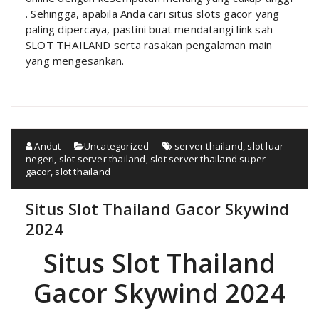
. Sehingga, apabila Anda cari situs slots gacor yang
paling dipercaya, pastini buat mendatangi link sah
SLOT THAILAND serta rasakan pengalaman main
yang mengesankan.
Andut
Uncategorized
server thailand
,
slot luar
negeri
,
slot server thailand
,
slot server thailand super
gacor
,
slot thailand
Situs Slot Thailand Gacor Skywind
2024
Situs Slot Thailand
Gacor Skywind 2024