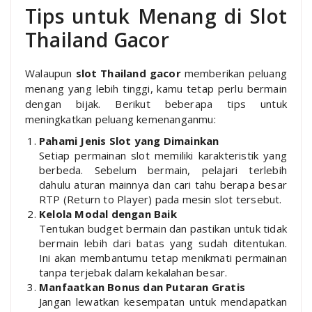
Tips untuk Menang di Slot
Thailand Gacor
Walaupun
slot Thailand gacor
memberikan peluang
menang yang lebih tinggi, kamu tetap perlu bermain
dengan bijak. Berikut beberapa tips untuk
meningkatkan peluang kemenanganmu:
Pahami Jenis Slot yang Dimainkan
Setiap permainan slot memiliki karakteristik yang
berbeda. Sebelum bermain, pelajari terlebih
dahulu aturan mainnya dan cari tahu berapa besar
RTP (Return to Player) pada mesin slot tersebut.
Kelola Modal dengan Baik
Tentukan budget bermain dan pastikan untuk tidak
bermain lebih dari batas yang sudah ditentukan.
Ini akan membantumu tetap menikmati permainan
tanpa terjebak dalam kekalahan besar.
Manfaatkan Bonus dan Putaran Gratis
Jangan lewatkan kesempatan untuk mendapatkan