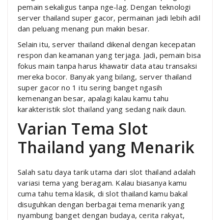
pemain sekaligus tanpa nge-lag. Dengan teknologi
server thailand super gacor, permainan jadi lebih adil
dan peluang menang pun makin besar.
Selain itu, server thailand dikenal dengan kecepatan
respon dan keamanan yang terjaga. Jadi, pemain bisa
fokus main tanpa harus khawatir data atau transaksi
mereka bocor. Banyak yang bilang, server thailand
super gacor no 1 itu sering banget ngasih
kemenangan besar, apalagi kalau kamu tahu
karakteristik slot thailand yang sedang naik daun.
Varian Tema Slot
Thailand yang Menarik
Salah satu daya tarik utama dari slot thailand adalah
variasi tema yang beragam. Kalau biasanya kamu
cuma tahu tema klasik, di slot thailand kamu bakal
disuguhkan dengan berbagai tema menarik yang
nyambung banget dengan budaya, cerita rakyat,