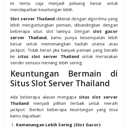
ini tentu saja menjadi peluang besar untuk
mendapatkan keuntungan lebih.
Slot server Thailand
dikenal dengan algoritma yang
lebih menguntungkan pemain, dibandingkan dengan
beberapa situs slot lainnya. Dengan
slot gacor
server Thailand
, kamu punya kesempatan lebih
besar untuk memenangkan hadiah utama atau
jackpot. Tidak heran jika banyak pemain yang beralih
ke
situs slot server Thailand
untuk merasakan
sendiri sensasi menang lebih sering.
Keuntungan Bermain di
Situs Slot Server Thailand
Ada beberapa alasan mengapa
situs slot server
Thailand
menjadi pilihan terbaik untuk meraih
jackpot. Berikut beberapa keuntungan yang bisa
kamu dapatkan:
Kemenangan Lebih Sering (Slot Gacor)