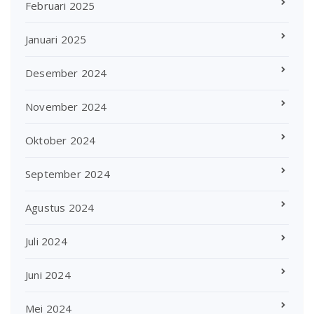
Februari 2025
Januari 2025
Desember 2024
November 2024
Oktober 2024
September 2024
Agustus 2024
Juli 2024
Juni 2024
Mei 2024