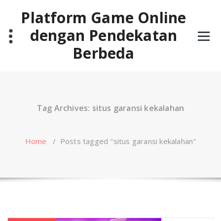
Skip
Platform Game Online
to
content
dengan Pendekatan
Berbeda
Tag Archives: situs garansi kekalahan
Home
/
Posts tagged "situs garansi kekalahan"