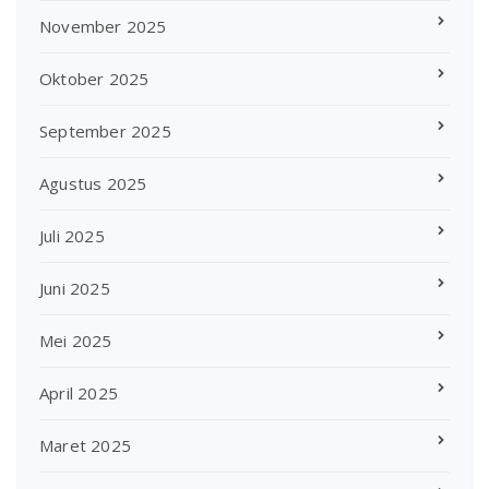
November 2025
Oktober 2025
September 2025
Agustus 2025
Juli 2025
Juni 2025
Mei 2025
April 2025
Maret 2025