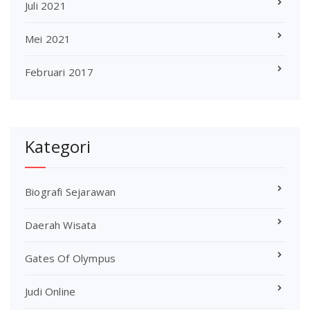
Juli 2021
Mei 2021
Februari 2017
Kategori
Biografi Sejarawan
Daerah Wisata
Gates Of Olympus
Judi Online