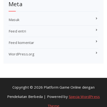
Meta
Masuk
Feed entri
Feed komentar
WordPress.org
Copyright © 2026 Platform Game Online dengan
Pendekatan Berbeda | Powered by
Specia WordPress
Theme