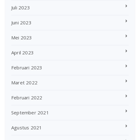
Juli 2023
Juni 2023
Mei 2023
April 2023
Februari 2023
Maret 2022
Februari 2022
September 2021
Agustus 2021