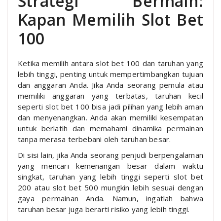
Strategi Bermain:
Kapan Memilih Slot Bet
100
Ketika memilih antara slot bet 100 dan taruhan yang
lebih tinggi, penting untuk mempertimbangkan tujuan
dan anggaran Anda. Jika Anda seorang pemula atau
memiliki anggaran yang terbatas, taruhan kecil
seperti slot bet 100 bisa jadi pilihan yang lebih aman
dan menyenangkan. Anda akan memiliki kesempatan
untuk berlatih dan memahami dinamika permainan
tanpa merasa terbebani oleh taruhan besar.
Di sisi lain, jika Anda seorang penjudi berpengalaman
yang mencari kemenangan besar dalam waktu
singkat, taruhan yang lebih tinggi seperti slot bet
200 atau slot bet 500 mungkin lebih sesuai dengan
gaya permainan Anda. Namun, ingatlah bahwa
taruhan besar juga berarti risiko yang lebih tinggi.