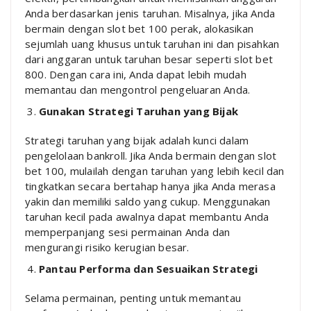
Anda berdasarkan jenis taruhan. Misalnya, jika Anda
bermain dengan slot bet 100 perak, alokasikan
sejumlah uang khusus untuk taruhan ini dan pisahkan
dari anggaran untuk taruhan besar seperti slot bet
800. Dengan cara ini, Anda dapat lebih mudah
memantau dan mengontrol pengeluaran Anda.
Gunakan Strategi Taruhan yang Bijak
Strategi taruhan yang bijak adalah kunci dalam
pengelolaan bankroll. Jika Anda bermain dengan slot
bet 100, mulailah dengan taruhan yang lebih kecil dan
tingkatkan secara bertahap hanya jika Anda merasa
yakin dan memiliki saldo yang cukup. Menggunakan
taruhan kecil pada awalnya dapat membantu Anda
memperpanjang sesi permainan Anda dan
mengurangi risiko kerugian besar.
Pantau Performa dan Sesuaikan Strategi
Selama permainan, penting untuk memantau