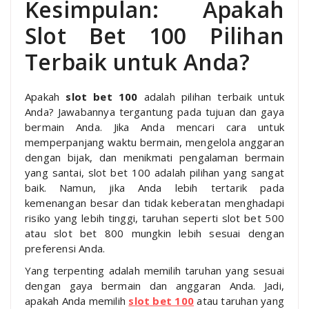
Kesimpulan: Apakah
Slot Bet 100 Pilihan
Terbaik untuk Anda?
Apakah
slot bet 100
adalah pilihan terbaik untuk
Anda? Jawabannya tergantung pada tujuan dan gaya
bermain Anda. Jika Anda mencari cara untuk
memperpanjang waktu bermain, mengelola anggaran
dengan bijak, dan menikmati pengalaman bermain
yang santai, slot bet 100 adalah pilihan yang sangat
baik. Namun, jika Anda lebih tertarik pada
kemenangan besar dan tidak keberatan menghadapi
risiko yang lebih tinggi, taruhan seperti slot bet 500
atau slot bet 800 mungkin lebih sesuai dengan
preferensi Anda.
Yang terpenting adalah memilih taruhan yang sesuai
dengan gaya bermain dan anggaran Anda. Jadi,
apakah Anda memilih
slot bet 100
atau taruhan yang