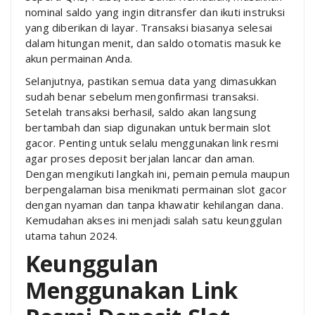
nominal saldo yang ingin ditransfer dan ikuti instruksi
yang diberikan di layar. Transaksi biasanya selesai
dalam hitungan menit, dan saldo otomatis masuk ke
akun permainan Anda.
Selanjutnya, pastikan semua data yang dimasukkan
sudah benar sebelum mengonfirmasi transaksi.
Setelah transaksi berhasil, saldo akan langsung
bertambah dan siap digunakan untuk bermain slot
gacor. Penting untuk selalu menggunakan link resmi
agar proses deposit berjalan lancar dan aman.
Dengan mengikuti langkah ini, pemain pemula maupun
berpengalaman bisa menikmati permainan slot gacor
dengan nyaman dan tanpa khawatir kehilangan dana.
Kemudahan akses ini menjadi salah satu keunggulan
utama tahun 2024.
Keunggulan
Menggunakan Link