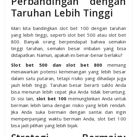
Perbandingan dengan
Taruhan Lebih Tinggi
Mari kita bandingkan slot bet 100 dengan taruhan
yang lebih tinggi, seperti slot bet 500 atau slot bet
800. Banyak orang berpendapat bahwa semakin
tinggi taruhan, semakin besar imbalan yang bisa
didapatkan. Namun, apakah ini benar-benar berlaku?
Slot bet 500 dan slot bet 800
memang
menawarkan potensi kemenangan yang lebih besar
dalam satu putaran, tetapi risiko yang dihadapi juga
jauh lebih tinggi. Taruhan besar berarti saldo Anda
bisa menurun lebih cepat jika Anda tidak beruntung.
Di sisi lain,
slot bet 100
memungkinkan Anda untuk
bermain lebih lama dengan risiko yang lebih rendah.
Jika Anda suka bermain dengan santai dan ingin
memperpanjang waktu bermain Anda, slot bet 100
bisa jadi pilihan yang lebih bijak.