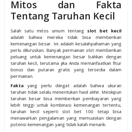
Mitos dan Fakta
Tentang Taruhan Kecil
Salah satu mitos umum tentang
slot bet kecil
adalah bahwa mereka tidak bisa memberikan
kemenangan besar. Ini adalah kesalahpahaman yang
perlu diluruskan. Banyak permainan slot memberikan
peluang untuk kemenangan besar bahkan dengan
taruhan kecil, terutama jika Anda memanfaatkan fitur
bonus dan putaran gratis yang tersedia dalam
permainan.
Fakta
yang perlu diingat adalah bahwa ukuran
taruhan tidak selalu menentukan hasil akhir. Meskipun
taruhan besar bisa memberikan pembayaran yang
lebih tinggi untuk kombinasi kemenangan tertentu,
taruhan kecil seperti slot bet 100 tetap bisa
menawarkan pengalaman yang memuaskan dengan
potensi kemenangan yang tidak kalah menarik.