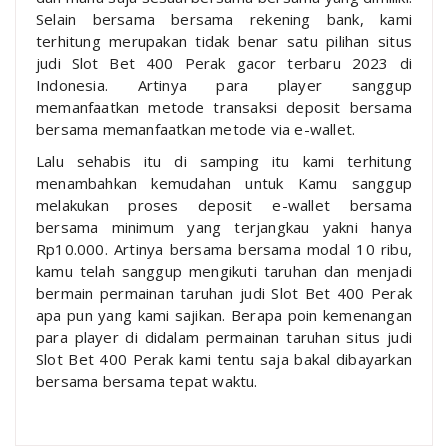
Selain bersama bersama rekening bank, kami
terhitung merupakan tidak benar satu pilihan situs
judi Slot Bet 400 Perak gacor terbaru 2023 di
Indonesia. Artinya para player sanggup
memanfaatkan metode transaksi deposit bersama
bersama memanfaatkan metode via e-wallet.
Lalu sehabis itu di samping itu kami terhitung
menambahkan kemudahan untuk Kamu sanggup
melakukan proses deposit e-wallet bersama
bersama minimum yang terjangkau yakni hanya
Rp10.000. Artinya bersama bersama modal 10 ribu,
kamu telah sanggup mengikuti taruhan dan menjadi
bermain permainan taruhan judi Slot Bet 400 Perak
apa pun yang kami sajikan. Berapa poin kemenangan
para player di didalam permainan taruhan situs judi
Slot Bet 400 Perak kami tentu saja bakal dibayarkan
bersama bersama tepat waktu.