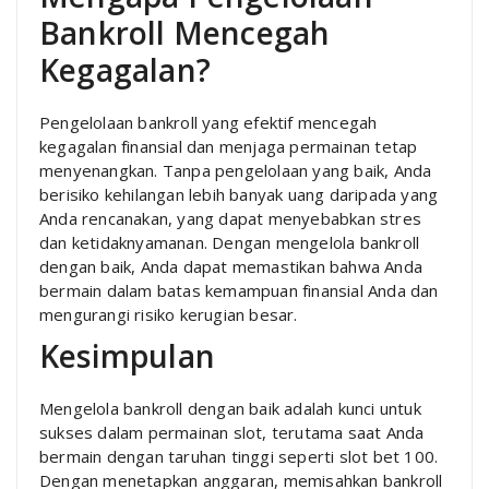
Bankroll Mencegah
Kegagalan?
Pengelolaan bankroll yang efektif mencegah
kegagalan finansial dan menjaga permainan tetap
menyenangkan. Tanpa pengelolaan yang baik, Anda
berisiko kehilangan lebih banyak uang daripada yang
Anda rencanakan, yang dapat menyebabkan stres
dan ketidaknyamanan. Dengan mengelola bankroll
dengan baik, Anda dapat memastikan bahwa Anda
bermain dalam batas kemampuan finansial Anda dan
mengurangi risiko kerugian besar.
Kesimpulan
Mengelola bankroll dengan baik adalah kunci untuk
sukses dalam permainan slot, terutama saat Anda
bermain dengan taruhan tinggi seperti slot bet 100.
Dengan menetapkan anggaran, memisahkan bankroll