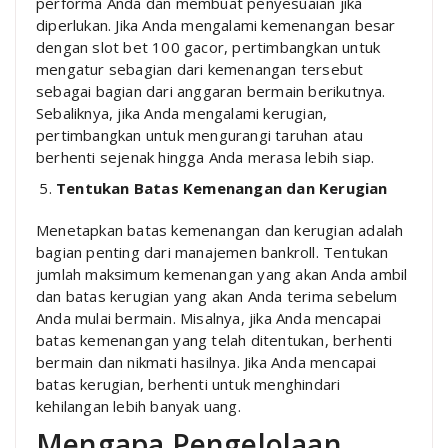
performa Anda dan membuat penyesuaian jika
diperlukan. Jika Anda mengalami kemenangan besar
dengan slot bet 100 gacor, pertimbangkan untuk
mengatur sebagian dari kemenangan tersebut
sebagai bagian dari anggaran bermain berikutnya.
Sebaliknya, jika Anda mengalami kerugian,
pertimbangkan untuk mengurangi taruhan atau
berhenti sejenak hingga Anda merasa lebih siap.
Tentukan Batas Kemenangan dan Kerugian
Menetapkan batas kemenangan dan kerugian adalah
bagian penting dari manajemen bankroll. Tentukan
jumlah maksimum kemenangan yang akan Anda ambil
dan batas kerugian yang akan Anda terima sebelum
Anda mulai bermain. Misalnya, jika Anda mencapai
batas kemenangan yang telah ditentukan, berhenti
bermain dan nikmati hasilnya. Jika Anda mencapai
batas kerugian, berhenti untuk menghindari
kehilangan lebih banyak uang.
Mengapa Pengelolaan