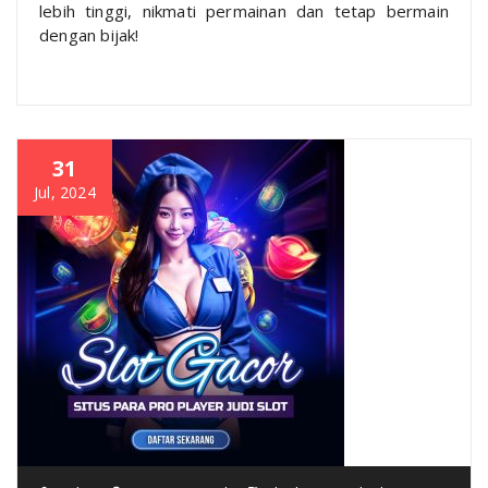
lebih tinggi, nikmati permainan dan tetap bermain
dengan bijak!
31
Jul, 2024