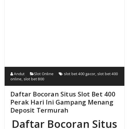
Andut
Slot Online
slot bet 400 gacor
,
slot bet 400
online
,
slot bet 800
Daftar Bocoran Situs Slot Bet 400
Perak Hari Ini Gampang Menang
Deposit Termurah
Daftar Bocoran Situs