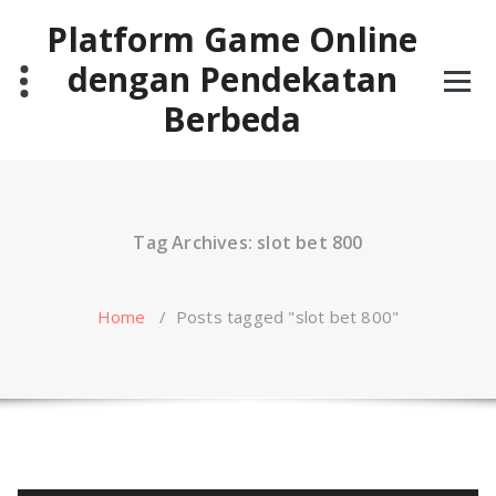
Skip
Platform Game Online
to
content
dengan Pendekatan
Berbeda
Tag Archives: slot bet 800
Home
/
Posts tagged "slot bet 800"