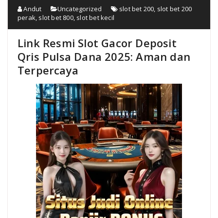
Andut
Uncategorized
slot bet 200
,
slot bet 200
perak
,
slot bet 800
,
slot bet kecil
Link Resmi Slot Gacor Deposit
Qris Pulsa Dana 2025: Aman dan
Terpercaya