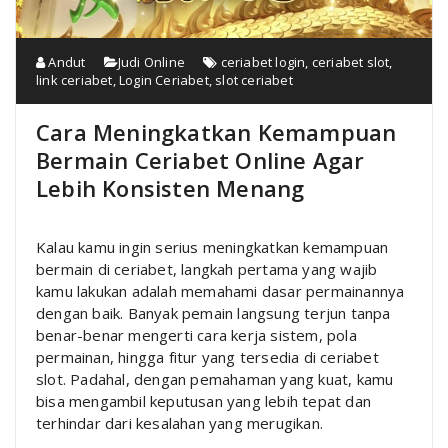
Andut
Judi Online
ceriabet login
,
ceriabet slot
,
link ceriabet
,
Login Ceriabet
,
slot ceriabet
Cara Meningkatkan Kemampuan
Bermain Ceriabet Online Agar
Lebih Konsisten Menang
Kalau kamu ingin serius meningkatkan kemampuan
bermain di ceriabet, langkah pertama yang wajib
kamu lakukan adalah memahami dasar permainannya
dengan baik. Banyak pemain langsung terjun tanpa
benar-benar mengerti cara kerja sistem, pola
permainan, hingga fitur yang tersedia di ceriabet
slot. Padahal, dengan pemahaman yang kuat, kamu
bisa mengambil keputusan yang lebih tepat dan
terhindar dari kesalahan yang merugikan.