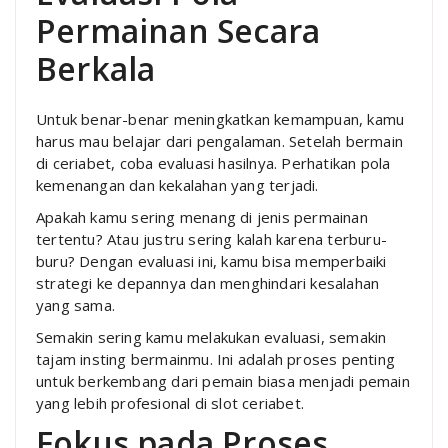
Permainan Secara
Berkala
Untuk benar-benar meningkatkan kemampuan, kamu
harus mau belajar dari pengalaman. Setelah bermain
di ceriabet, coba evaluasi hasilnya. Perhatikan pola
kemenangan dan kekalahan yang terjadi.
Apakah kamu sering menang di jenis permainan
tertentu? Atau justru sering kalah karena terburu-
buru? Dengan evaluasi ini, kamu bisa memperbaiki
strategi ke depannya dan menghindari kesalahan
yang sama.
Semakin sering kamu melakukan evaluasi, semakin
tajam insting bermainmu. Ini adalah proses penting
untuk berkembang dari pemain biasa menjadi pemain
yang lebih profesional di slot ceriabet.
Fokus pada Proses,