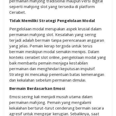
permainan mahjong tradisional maupun versi digital
seperti mahjong slot yang tersedia di platform
Ceriabet.
Tidak Memiliki Strategi Pengelolaan Modal
Pengelolaan modal merupakan aspek krusial dalam
permainan mahjong slot. Kesalahan yang sering
terjadi adalah bermain tanpa perencanaan anggaran
yang jelas. Pemain kerap tergoda untuk terus
bermain meskipun modal semakin menipis. Dalam
konteks ceriabet slot online, pengelolaan modal yang
baik membantu pemain menjaga kestabilan
permainan dan menghindari keputusan impulsif.
Strategi ini mencakup penentuan batas kemenangan
dan kekalahan sebelum permainan dimulai.
Bermain Berdasarkan Emosi
Emosi sering kali menjadi musuh utama dalam
permainan mahjong. Pemain yang mengalami
kekalahan berturut-turut cenderung bermain secara
agresif untuk mengejar kerugian. Sebaliknya, saat