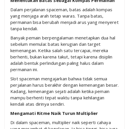
Menentukan Batas Sebagai Kompas Permainan
Dalam perjalanan spaceman, batas adalah kompas
yang menjaga arah tetap waras. Tanpa batas,
permainan bisa berubah menjadi arus yang menyeret
tanpa kendali.
Banyak pemain berpengalaman menetapkan dua hal
sebelum memulai: batas kerugian dan target
kemenangan. Ketika salah satu tercapai, mereka
berhenti, bukan karena takut, tetapi karena disiplin
adalah bentuk perlindungan paling halus dalam
permainan ini.
Slot spaceman mengajarkan bahwa tidak semua
perjalanan harus berakhir dengan kemenangan besar.
Kadang, kemenangan sejati adalah ketika pemain
mampu berhenti tepat waktu tanpa kehilangan
kendali atas dirinya sendiri.
Mengamati Ritme Naik Turun Multiplier
Di dalam spaceman, multiplier naik seperti cahaya
yang merambat di kegelapan. Ia bisa tinggi, bisa juga