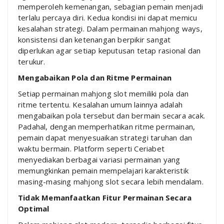
memperoleh kemenangan, sebagian pemain menjadi
terlalu percaya diri. Kedua kondisi ini dapat memicu
kesalahan strategi. Dalam permainan mahjong ways,
konsistensi dan ketenangan berpikir sangat
diperlukan agar setiap keputusan tetap rasional dan
terukur.
Mengabaikan Pola dan Ritme Permainan
Setiap permainan mahjong slot memiliki pola dan
ritme tertentu. Kesalahan umum lainnya adalah
mengabaikan pola tersebut dan bermain secara acak.
Padahal, dengan memperhatikan ritme permainan,
pemain dapat menyesuaikan strategi taruhan dan
waktu bermain. Platform seperti Ceriabet
menyediakan berbagai variasi permainan yang
memungkinkan pemain mempelajari karakteristik
masing-masing mahjong slot secara lebih mendalam.
Tidak Memanfaatkan Fitur Permainan Secara
Optimal