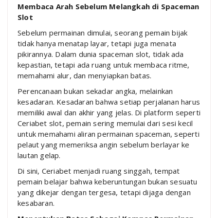
Membaca Arah Sebelum Melangkah di Spaceman
Slot
Sebelum permainan dimulai, seorang pemain bijak
tidak hanya menatap layar, tetapi juga menata
pikirannya. Dalam dunia spaceman slot, tidak ada
kepastian, tetapi ada ruang untuk membaca ritme,
memahami alur, dan menyiapkan batas.
Perencanaan bukan sekadar angka, melainkan
kesadaran. Kesadaran bahwa setiap perjalanan harus
memiliki awal dan akhir yang jelas. Di platform seperti
Ceriabet slot, pemain sering memulai dari sesi kecil
untuk memahami aliran permainan spaceman, seperti
pelaut yang memeriksa angin sebelum berlayar ke
lautan gelap.
Di sini, Ceriabet menjadi ruang singgah, tempat
pemain belajar bahwa keberuntungan bukan sesuatu
yang dikejar dengan tergesa, tetapi dijaga dengan
kesabaran.