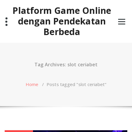
Skip
Platform Game Online
to
content
dengan Pendekatan
Berbeda
Tag Archives: slot ceriabet
Home
/
Posts tagged "slot ceriabet"