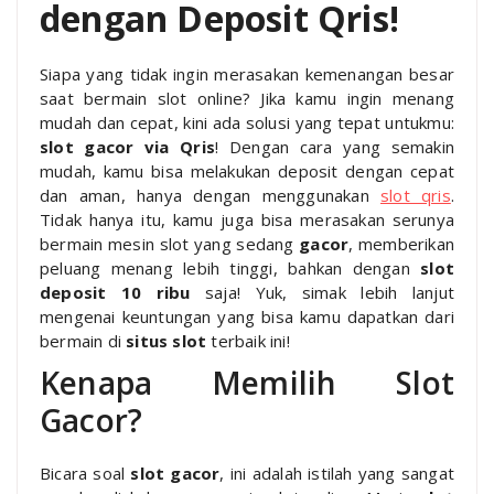
dengan Deposit Qris!
Siapa yang tidak ingin merasakan kemenangan besar
saat bermain slot online? Jika kamu ingin menang
mudah dan cepat, kini ada solusi yang tepat untukmu:
slot gacor via Qris
! Dengan cara yang semakin
mudah, kamu bisa melakukan deposit dengan cepat
dan aman, hanya dengan menggunakan
slot qris
.
Tidak hanya itu, kamu juga bisa merasakan serunya
bermain mesin slot yang sedang
gacor
, memberikan
peluang menang lebih tinggi, bahkan dengan
slot
deposit 10 ribu
saja! Yuk, simak lebih lanjut
mengenai keuntungan yang bisa kamu dapatkan dari
bermain di
situs slot
terbaik ini!
Kenapa Memilih Slot
Gacor?
Bicara soal
slot gacor
, ini adalah istilah yang sangat