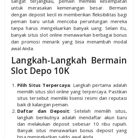
sangat terjangkau, pemain memiliki kesempatan
untuk merasakan kemenangan besar. Bermain
dengan deposit kecil ini memberikan fleksibilitas bagi
pemain baru untuk mencoba peruntungan mereka
tanpa harus mengeluarkan banyak uang. Selain itu,
banyak situs slot online menawarkan berbagai bonus
dan promosi menarik yang bisa menambah modal
awal Anda.
Langkah-Langkah Bermain
Slot Depo 10K
Pilih Situs Terpercaya
: Langkah pertama adalah
memilih situs slot online yang terpercaya. Pastikan
situs tersebut memiliki lisensi resmi dan reputasi
baik di kalangan pemain.
Daftar dan Deposit
: Setelah memilih situs,
langkah berikutnya adalah mendaftar akun baru
dan melakukan deposit sebesar 10 ribu rupiah.
Banyak situs menawarkan bonus deposit yang
bisa meningkatkan saldo awal Anda.