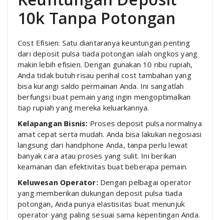
10k Tanpa Potongan
Cost Efisien: Satu diantaranya keuntungan penting
dari deposit pulsa tiada potongan ialah ongkos yang
makin lebih efisien. Dengan gunakan 10 ribu rupiah,
Anda tidak butuh risau perihal cost tambahan yang
bisa kurangi saldo permainan Anda. Ini sangatlah
berfungsi buat pemain yang ingin mengoptimalkan
tiap rupiah yang mereka keluarkannya.
Kelapangan Bisnis:
Proses deposit pulsa normalnya
amat cepat serta mudah. Anda bisa lakukan negosiasi
langsung dari handphone Anda, tanpa perlu lewat
banyak cara atau proses yang sulit. Ini berikan
keamanan dan efektivitas buat beberapa pemain.
Keluwesan Operator:
Dengan pelbagai operator
yang memberikan dukungan deposit pulsa tiada
potongan, Anda punya elastisitas buat menunjuk
operator yang paling sesuai sama kepentingan Anda.