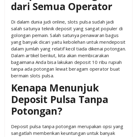
dari Semua Operator
Di dalam dunia judi online, slots pulsa sudah jadi
salah satunya teknik deposit yang sangat populer di
golongan pemain. Salah satunya penawaran bagus
yang banyak dicari yaitu kebolehan untuk mendeposit
dalam jumlah yang relatif kecil tiada dikenai potongan.
Dalam artikel berikut, kita akan membicarakan
bagaimana Anda bisa lakukan deposit 10 ribu rupiah
tanpa ada potongan lewat beragam operator buat
bermain slots pulsa.
Kenapa Menunjuk
Deposit Pulsa Tanpa
Potongan?
Deposit pulsa tanpa potongan merupakan opsi yang
sangatlah memberikan keuntungan untuk banyak