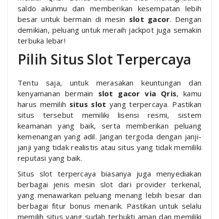
saldo akunmu dan memberikan kesempatan lebih
besar untuk bermain di mesin
slot gacor
. Dengan
demikian, peluang untuk meraih jackpot juga semakin
terbuka lebar!
Pilih Situs Slot Terpercaya
Tentu saja, untuk merasakan keuntungan dan
kenyamanan bermain
slot gacor via Qris
, kamu
harus memilih
situs slot
yang terpercaya. Pastikan
situs tersebut memiliki lisensi resmi, sistem
keamanan yang baik, serta memberikan peluang
kemenangan yang adil. Jangan tergoda dengan janji-
janji yang tidak realistis atau situs yang tidak memiliki
reputasi yang baik.
Situs slot terpercaya biasanya juga menyediakan
berbagai jenis mesin slot dari provider terkenal,
yang menawarkan peluang menang lebih besar dan
berbagai fitur bonus menarik. Pastikan untuk selalu
memilih situs yang sudah terbukti aman dan memiliki