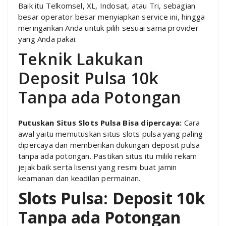
Baik itu Telkomsel, XL, Indosat, atau Tri, sebagian
besar operator besar menyiapkan service ini, hingga
meringankan Anda untuk pilih sesuai sama provider
yang Anda pakai.
Teknik Lakukan
Deposit Pulsa 10k
Tanpa ada Potongan
Putuskan Situs Slots Pulsa Bisa dipercaya:
Cara
awal yaitu memutuskan situs slots pulsa yang paling
dipercaya dan memberikan dukungan deposit pulsa
tanpa ada potongan. Pastikan situs itu miliki rekam
jejak baik serta lisensi yang resmi buat jamin
keamanan dan keadilan permainan.
Slots Pulsa: Deposit 10k
Tanpa ada Potongan