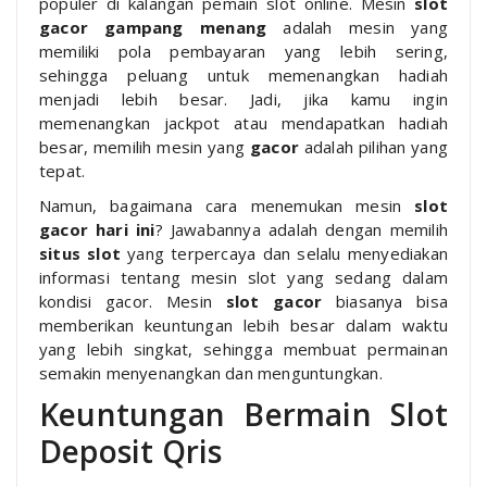
populer di kalangan pemain slot online. Mesin
slot
gacor gampang menang
adalah mesin yang
memiliki pola pembayaran yang lebih sering,
sehingga peluang untuk memenangkan hadiah
menjadi lebih besar. Jadi, jika kamu ingin
memenangkan jackpot atau mendapatkan hadiah
besar, memilih mesin yang
gacor
adalah pilihan yang
tepat.
Namun, bagaimana cara menemukan mesin
slot
gacor hari ini
? Jawabannya adalah dengan memilih
situs slot
yang terpercaya dan selalu menyediakan
informasi tentang mesin slot yang sedang dalam
kondisi gacor. Mesin
slot gacor
biasanya bisa
memberikan keuntungan lebih besar dalam waktu
yang lebih singkat, sehingga membuat permainan
semakin menyenangkan dan menguntungkan.
Keuntungan Bermain Slot
Deposit Qris