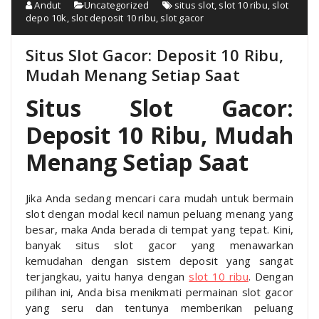
Andut
Uncategorized
situs slot
,
slot 10 ribu
,
slot
depo 10k
,
slot deposit 10 ribu
,
slot gacor
Situs Slot Gacor: Deposit 10 Ribu,
Mudah Menang Setiap Saat
Situs Slot Gacor:
Deposit 10 Ribu, Mudah
Menang Setiap Saat
Jika Anda sedang mencari cara mudah untuk bermain
slot dengan modal kecil namun peluang menang yang
besar, maka Anda berada di tempat yang tepat. Kini,
banyak situs slot gacor yang menawarkan
kemudahan dengan sistem deposit yang sangat
terjangkau, yaitu hanya dengan
slot 10 ribu
. Dengan
pilihan ini, Anda bisa menikmati permainan slot gacor
yang seru dan tentunya memberikan peluang