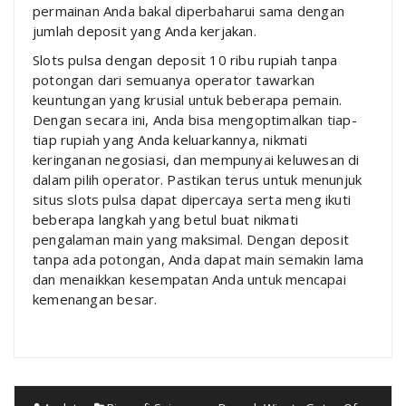
permainan Anda bakal diperbaharui sama dengan
jumlah deposit yang Anda kerjakan.
Slots pulsa dengan deposit 10 ribu rupiah tanpa
potongan dari semuanya operator tawarkan
keuntungan yang krusial untuk beberapa pemain.
Dengan secara ini, Anda bisa mengoptimalkan tiap-
tiap rupiah yang Anda keluarkannya, nikmati
keringanan negosiasi, dan mempunyai keluwesan di
dalam pilih operator. Pastikan terus untuk menunjuk
situs slots pulsa dapat dipercaya serta meng ikuti
beberapa langkah yang betul buat nikmati
pengalaman main yang maksimal. Dengan deposit
tanpa ada potongan, Anda dapat main semakin lama
dan menaikkan kesempatan Anda untuk mencapai
kemenangan besar.