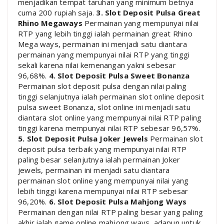
menjadikan tempat taruhan yang minimum betnya
cuma 200 rupiah saja.
3. Slot Deposit Pulsa Great
Rhino Megaways
Permainan yang mempunyai nilai
RTP yang lebih tinggi ialah permainan great Rhino
Mega ways, permainan ini menjadi satu diantara
permainan yang mempunyai nilai RTP yang tinggi
sekali karena nilai kemenangan yakni sebesar
96,68%.
4. Slot Deposit Pulsa Sweet Bonanza
Permainan slot deposit pulsa dengan nilai paling
tinggi selanjutnya ialah permainan slot online deposit
pulsa sweet Bonanza, slot online ini menjadi satu
diantara slot online yang mempunyai nilai RTP paling
tinggi karena mempunyai nilai RTP sebesar 96,57%.
5. Slot Deposit Pulsa Joker Jewels
Permainan slot
deposit pulsa terbaik yang mempunyai nilai RTP
paling besar selanjutnya ialah permainan Joker
jewels, permainan ini menjadi satu diantara
permainan slot online yang mempunyai nilai yang
lebih tinggi karena mempunyai nilai RTP sebesar
96,20%.
6. Slot Deposit Pulsa Mahjong Ways
Permainan dengan nilai RTP paling besar yang paling
akhir ialah game online mahjong ways, adapun untuk