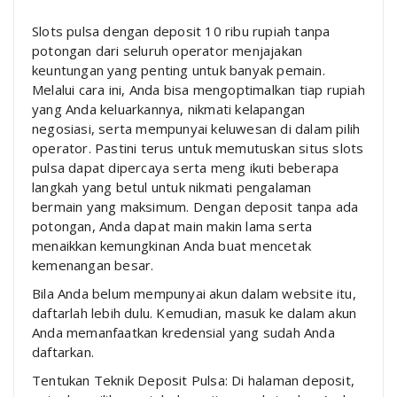
Slots pulsa dengan deposit 10 ribu rupiah tanpa
potongan dari seluruh operator menjajakan
keuntungan yang penting untuk banyak pemain.
Melalui cara ini, Anda bisa mengoptimalkan tiap rupiah
yang Anda keluarkannya, nikmati kelapangan
negosiasi, serta mempunyai keluwesan di dalam pilih
operator. Pastini terus untuk memutuskan situs slots
pulsa dapat dipercaya serta meng ikuti beberapa
langkah yang betul untuk nikmati pengalaman
bermain yang maksimum. Dengan deposit tanpa ada
potongan, Anda dapat main makin lama serta
menaikkan kemungkinan Anda buat mencetak
kemenangan besar.
Bila Anda belum mempunyai akun dalam website itu,
daftarlah lebih dulu. Kemudian, masuk ke dalam akun
Anda memanfaatkan kredensial yang sudah Anda
daftarkan.
Tentukan Teknik Deposit Pulsa: Di halaman deposit,