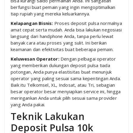
bisa kurangi saldo permainan Anda. Ini sangatlah
berfungsi buat pemain yang ingin mengoptimalkan
tiap rupiah yang mereka keluarkannya.
Kelapangan Bisnis:
Proses deposit pulsa normalnya
amat cepat serta mudah. Anda bisa lakukan negosiasi
langsung dari handphone Anda, tanpa perlu lewat
banyak cara atau proses yang sulit. Ini berikan
keamanan dan efektivitas buat beberapa pemain.
Keluwesan Operator:
Dengan pelbagai operator
yang memberikan dukungan deposit pulsa tiada
potongan, Anda punya elastisitas buat menunjuk
operator yang paling sesuai sama kepentingan Anda.
Baik itu Telkomsel, XL, Indosat, atau Tri, sebagian
besar operator besar menyiapkan service ini, hingga
meringankan Anda untuk pilih sesuai sama provider
yang Anda pakai.
Teknik Lakukan
Deposit Pulsa 10k