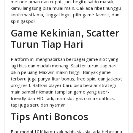
metode aman dan cepat, jadi begitu saldo masuk,
kamu langsung bisa mulai main. Gak ada ribet nunggu
konfirmasi lama, tinggal login, pilih game favorit, dan
spin gaspol!
Game Kekinian, Scatter
Turun Tiap Hari
Platform ini menghadirkan berbagai game slot yang
lagi hits dan mudah menang. Scatter turun tiap hari
bikin peluang Maxwin makin tinggi. Banyak game
terbaru juga punya fitur bonus, free spin, dan jackpot
progresif. Bahkan player baru bisa belajar strategi
main sambil nikmatin tampilan game yang user-
friendly dan HD. Jadi, main slot gak cuma soal luck,
tapi juga seru dan nyaman.
Tips Anti Boncos
Biar modal 10K kamu gak habis sia-sia, ada beberapa