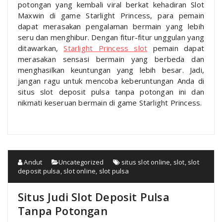
potongan yang kembali viral berkat kehadiran Slot
Maxwin di game Starlight Princess, para pemain
dapat merasakan pengalaman bermain yang lebih
seru dan menghibur. Dengan fitur-fitur unggulan yang
ditawarkan,
Starlight Princess slot
pemain dapat
merasakan sensasi bermain yang berbeda dan
menghasilkan keuntungan yang lebih besar. Jadi,
jangan ragu untuk mencoba keberuntungan Anda di
situs slot deposit pulsa tanpa potongan ini dan
nikmati keseruan bermain di game Starlight Princess.
Andut
Uncategorized
situs slot online
,
slot
,
slot
deposit pulsa
,
slot online
,
slot pulsa
Situs Judi Slot Deposit Pulsa
Tanpa Potongan