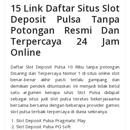
15 Link Daftar Situs Slot
Deposit Pulsa Tanpa
Potongan Resmi Dan
Terpercaya 24 Jam
Online
Daftar Slot Deposit Pulsa 10 Ribu tanpa potongan
Disaring dan Terpercaya Nomor 1 di situs online slot
benar-benar akhir pasti terlalu gampang dan
demikian pendek dituntaskan. Ini menjadi tidak betul
satu argumen kenapa situs Slot Pulsa didapat
sebagai situs judi slot pulsa teratas bekerjasaama
bersama bersama dengan beberapa provider games
slot pulsa terbaik terpercaya di dunia sekiranya:
Slot Deposit Pulsa Pragmatic Play
Slot Deposit Pulsa PG Soft