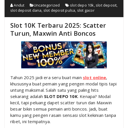
Andut
Uncategorized
slot depo 10k
,
slot deposit
,
slot deposit dana
,
slot deposit pulsa
,
slot gacor
Slot 10K Terbaru 2025: Scatter
Turun, Maxwin Anti Boncos
Tahun 2025 jadi era seru buat main
slot online
,
khususnya buat pemain yang pengen modal tipis tapi
untung maksimal. Salah satu yang paling hits
sekarang adalah
SLOT DEPO 10K
. Kenapa? Modal
kecil, tapi peluang dapet scatter turun dan Maxwin
besar bikin semua pemain anti boncos. Jadi, buat
kamu yang pengen rasain sensasi slot kekinian tanpa
ribet, ini tempatnya.