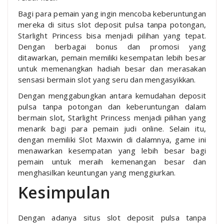
Bagi para pemain yang ingin mencoba keberuntungan
mereka di situs slot deposit pulsa tanpa potongan,
Starlight Princess bisa menjadi pilihan yang tepat.
Dengan berbagai bonus dan promosi yang
ditawarkan, pemain memiliki kesempatan lebih besar
untuk memenangkan hadiah besar dan merasakan
sensasi bermain slot yang seru dan mengasyikkan.
Dengan menggabungkan antara kemudahan deposit
pulsa tanpa potongan dan keberuntungan dalam
bermain slot, Starlight Princess menjadi pilihan yang
menarik bagi para pemain judi online. Selain itu,
dengan memiliki Slot Maxwin di dalamnya, game ini
menawarkan kesempatan yang lebih besar bagi
pemain untuk meraih kemenangan besar dan
menghasilkan keuntungan yang menggiurkan.
Kesimpulan
Dengan adanya situs slot deposit pulsa tanpa