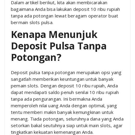
Dalam artikel berikut, kita akan membicarakan
bagaimana Anda bisa lakukan deposit 10 ribu rupiah
tanpa ada potongan lewat beragam operator buat
bermain slots pulsa.
Kenapa Menunjuk
Deposit Pulsa Tanpa
Potongan?
Deposit pulsa tanpa potongan merupakan opsi yang
sangatlah memberikan keuntungan untuk banyak
pemain slots. Dengan deposit 10 ribu rupiah, Anda
dapat mendapati saldo penuh senilai 10 ribu rupiah
tanpa ada pengurangan. Ini bermakna Anda
memperoleh nilai uang Anda dengan optimal, yang
tentu memberi makin banyak kemungkinan untuk
menang. Tiada potongan, seluruhnya dana yang Anda
setorkan bakal seutuhnya siap untuk main slots, agar
tingkatkan kekuatan kemenangan Anda.