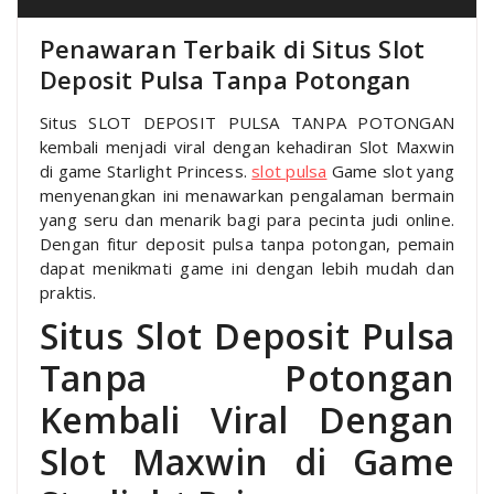
Penawaran Terbaik di Situs Slot
Deposit Pulsa Tanpa Potongan
Situs SLOT DEPOSIT PULSA TANPA POTONGAN
kembali menjadi viral dengan kehadiran Slot Maxwin
di game Starlight Princess.
slot pulsa
Game slot yang
menyenangkan ini menawarkan pengalaman bermain
yang seru dan menarik bagi para pecinta judi online.
Dengan fitur deposit pulsa tanpa potongan, pemain
dapat menikmati game ini dengan lebih mudah dan
praktis.
Situs Slot Deposit Pulsa
Tanpa Potongan
Kembali Viral Dengan
Slot Maxwin di Game