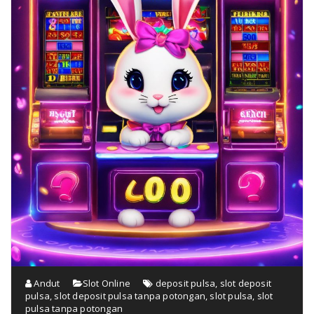
Andut
Slot Online
deposit pulsa
,
slot deposit
pulsa
,
slot deposit pulsa tanpa potongan
,
slot pulsa
,
slot
pulsa tanpa potongan