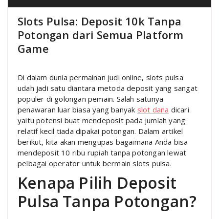
Slots Pulsa: Deposit 10k Tanpa
Potongan dari Semua Platform
Game
Di dalam dunia permainan judi online, slots pulsa
udah jadi satu diantara metoda deposit yang sangat
populer di golongan pemain. Salah satunya
penawaran luar biasa yang banyak
slot dana
dicari
yaitu potensi buat mendeposit pada jumlah yang
relatif kecil tiada dipakai potongan. Dalam artikel
berikut, kita akan mengupas bagaimana Anda bisa
mendeposit 10 ribu rupiah tanpa potongan lewat
pelbagai operator untuk bermain slots pulsa.
Kenapa Pilih Deposit
Pulsa Tanpa Potongan?