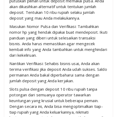
putuskan pilihan untuk deposit memakai pulsa. Anda
akan dikasihkan alternatif untuk tentukan jumlah
deposit. Tentukan 10 ribu rupiah selaku jumlah
deposit yang mau Anda melakukannya.
Masukan Nomor Pulsa dan Verifikasi: Tambahkan
nomor hp yang hendak dipakai buat mendeposit. Ikuti
panduan yang diberi untuk selesaikan transaksi
bisnis. Anda harus memastikan agar mengecek
kembali info yang Anda tambahkan untuk menghindari
dari kekeliruan.
Nantikan Verifikasi: Sehabis bisnis usai, Anda akan
terima verifikasi jika deposit Anda udah sukses. Saldo
permainan Anda bakal diperbaharui sama dengan
jumlah deposit yang Anda kerjakan.
Slots pulsa dengan deposit 10 ribu rupiah tanpa
potongan dari semuanya operator tawarkan
keuntungan yang krusial untuk beberapa pemain.
Dengan secara ini, Anda bisa mengoptimalkan tiap-
tiap rupiah yang Anda keluarkannya, nikmati