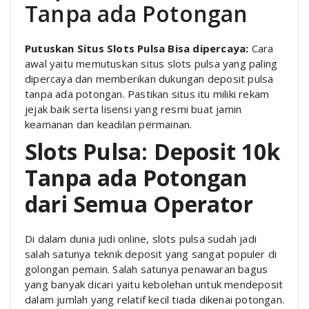
Tanpa ada Potongan
Putuskan Situs Slots Pulsa Bisa dipercaya:
Cara
awal yaitu memutuskan situs slots pulsa yang paling
dipercaya dan memberikan dukungan deposit pulsa
tanpa ada potongan. Pastikan situs itu miliki rekam
jejak baik serta lisensi yang resmi buat jamin
keamanan dan keadilan permainan.
Slots Pulsa: Deposit 10k
Tanpa ada Potongan
dari Semua Operator
Di dalam dunia judi online, slots pulsa sudah jadi
salah satunya teknik deposit yang sangat populer di
golongan pemain. Salah satunya penawaran bagus
yang banyak dicari yaitu kebolehan untuk mendeposit
dalam jumlah yang relatif kecil tiada dikenai potongan.