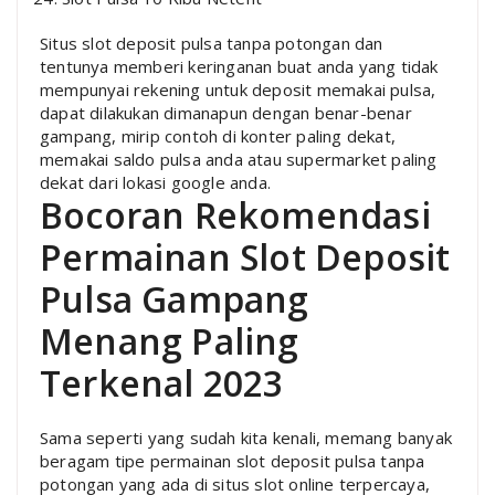
Situs slot deposit pulsa tanpa potongan dan
tentunya memberi keringanan buat anda yang tidak
mempunyai rekening untuk deposit memakai pulsa,
dapat dilakukan dimanapun dengan benar-benar
gampang, mirip contoh di konter paling dekat,
memakai saldo pulsa anda atau supermarket paling
dekat dari lokasi google anda.
Bocoran Rekomendasi
Permainan Slot Deposit
Pulsa Gampang
Menang Paling
Terkenal 2023
Sama seperti yang sudah kita kenali, memang banyak
beragam tipe permainan slot deposit pulsa tanpa
potongan yang ada di situs slot online terpercaya,