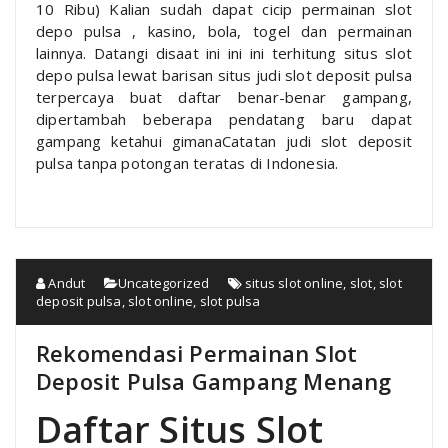
10 Ribu) Kalian sudah dapat cicip permainan slot
depo pulsa , kasino, bola, togel dan permainan
lainnya. Datangi disaat ini ini ini terhitung situs slot
depo pulsa lewat barisan situs judi slot deposit pulsa
terpercaya buat daftar benar-benar gampang,
dipertambah beberapa pendatang baru dapat
gampang ketahui gimanaCatatan judi slot deposit
pulsa tanpa potongan teratas di Indonesia.
Andut
Uncategorized
situs slot online
,
slot
,
slot
deposit pulsa
,
slot online
,
slot pulsa
Rekomendasi Permainan Slot
Deposit Pulsa Gampang Menang
Daftar Situs Slot